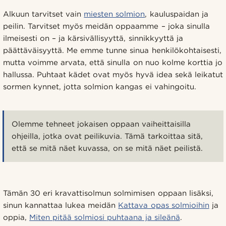
Alkuun tarvitset vain
miesten solmion
, kauluspaidan ja
peilin. Tarvitset myös meidän oppaamme – joka sinulla
ilmeisesti on – ja kärsivällisyyttä, sinnikkyyttä ja
päättäväisyyttä. Me emme tunne sinua henkilökohtaisesti,
mutta voimme arvata, että sinulla on nuo kolme korttia jo
hallussa. Puhtaat kädet ovat myös hyvä idea sekä leikatut
sormen kynnet, jotta solmion kangas ei vahingoitu.
Olemme tehneet jokaisen oppaan vaiheittaisilla
ohjeilla, jotka ovat peilikuvia. Tämä tarkoittaa sitä,
että se mitä näet kuvassa, on se mitä näet peilistä.
Tämän 30 eri kravattisolmun solmimisen oppaan lisäksi,
sinun kannattaa lukea meidän
Kattava opas solmioihin
ja
oppia,
Miten pitää solmiosi puhtaana ja sileänä
.