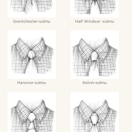
Grantchester-solmu
Half Windsor -solmu
Hanover-solmu
Kelvin-solmu