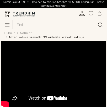
Toimituskulut
5,95 €
- ilmainen toimitusvaihtoehto yli
59,00 €
tilauksiin -
Katso
toimitusvaihtoehdot
Etsi
Pukuun
Solmiot
Miten solmia kravatti: 30 erilaista kravattisolmua