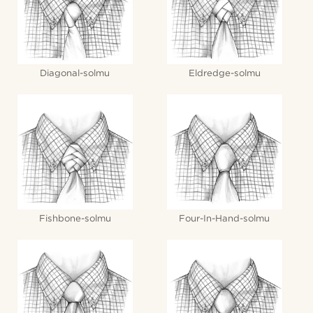
Diagonal-solmu
Eldredge-solmu
Fishbone-solmu
Four-In-Hand-solmu