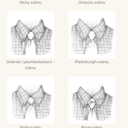
Nicky-solmu
Onassis-solmu
Oriental (yksinkertainen) -
Plattsburgh-solmu
solmu
Pratt-solmu
Rose-solmu