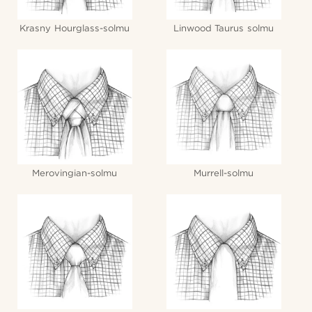
Krasny Hourglass-solmu
Linwood Taurus solmu
Merovingian-solmu
Murrell-solmu