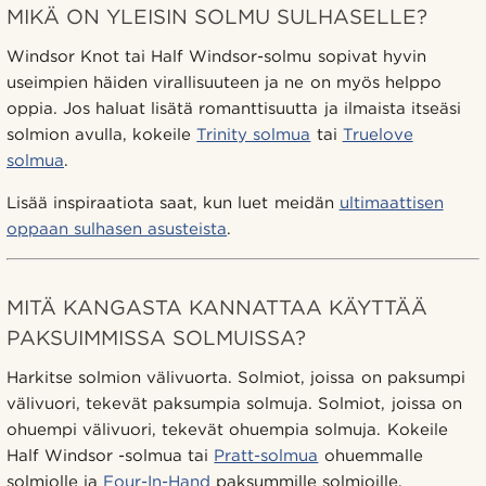
MIKÄ ON YLEISIN SOLMU SULHASELLE?
Windsor Knot tai Half Windsor-solmu sopivat hyvin
useimpien häiden virallisuuteen ja ne on myös helppo
oppia. Jos haluat lisätä romanttisuutta ja ilmaista itseäsi
solmion avulla, kokeile
Trinity solmua
tai
Truelove
solmua
.
Lisää inspiraatiota saat, kun luet meidän
ultimaattisen
oppaan sulhasen asusteista
.
MITÄ KANGASTA KANNATTAA KÄYTTÄÄ
PAKSUIMMISSA SOLMUISSA?
Harkitse solmion välivuorta. Solmiot, joissa on paksumpi
välivuori, tekevät paksumpia solmuja. Solmiot, joissa on
ohuempi välivuori, tekevät ohuempia solmuja. Kokeile
Half Windsor -solmua tai
Pratt-solmua
ohuemmalle
solmiolle ja
Four-In-Hand
paksummille solmioille.