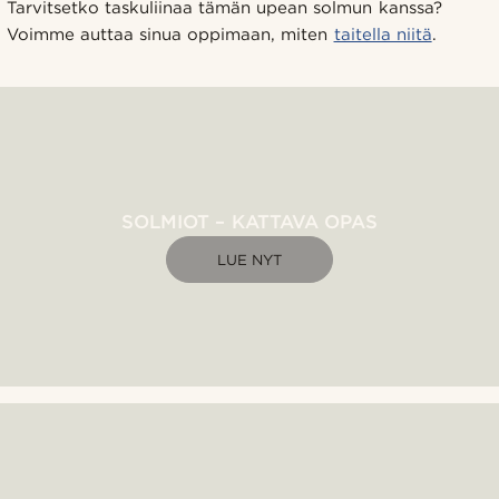
Tarvitsetko taskuliinaa tämän upean solmun kanssa?
Voimme auttaa sinua oppimaan, miten
taitella niitä
.
SOLMIOT – KATTAVA OPAS
LUE NYT