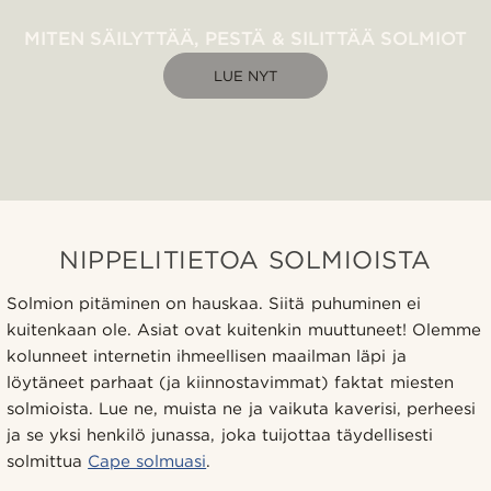
MITEN SÄILYTTÄÄ, PESTÄ & SILITTÄÄ SOLMIOT
LUE NYT
NIPPELITIETOA SOLMIOISTA
Solmion pitäminen on hauskaa. Siitä puhuminen ei
kuitenkaan ole. Asiat ovat kuitenkin muuttuneet! Olemme
kolunneet internetin ihmeellisen maailman läpi ja
löytäneet parhaat (ja kiinnostavimmat) faktat miesten
solmioista. Lue ne, muista ne ja vaikuta kaverisi, perheesi
ja se yksi henkilö junassa, joka tuijottaa täydellisesti
solmittua
Cape solmuasi
.