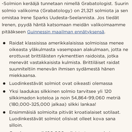
-Solmion kerääjä tunnetaan nimellä Grabatologist. Suurin
solmio valikoima (Grabatology) on 21,321 solmiota ja sen
omistaa Irene Sparks Uudesta-Seelannista. Jos tiedät
Irenen, pyydä häntä katsomaan meidän valikoimaamme
pitääkseen
Guinnessin maailman ennätyksensä
.
Raidat klassisissa amerikkalaisissa solmioissa menee
oikeasta yläkulmasta vasempaan alakulmaan, jotta ne
erottuvat brittiläisten rykmenttien raidoista, jotka
menevät vastakkaisista kulmista. Brittiläiset raidat
suunniteltiin menevän ihmisen sydämestä hänen
miekkaansa.
Luodinkestävät solmiot ovat oikeasti olemassa
Yksi laadukas silkkinen solmio tarvitsee yli 120
silkkimadon koteloa ja noin 54,864-99,060 metriä
(180,000-325,000 jalkaa) silkki lankaa!
Ensimmäisiä solmioita pitivät kroatialaiset sotilaat.
Luodinkestävät solmiot olisivat olleet kova sana
silloin.