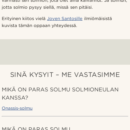
varmasti sen solmion, jota olet aina kaivannut. Ja solmun,
jotta solmio pysyy siellä, missä sen pitäisi.
Erityinen kiitos vielä
Joven Santosille
ilmiömäisistä
kuvista tämän oppaan yhteydessä.
SINÄ KYSYIT – ME VASTASIMME
MIKÄ ON PARAS SOLMU SOLMIONEULAN
KANSSA?
Onassis-solmu
MIKÄ ON PARAS SOLMU