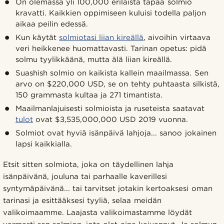
On olemassa yli 100,000 erilaista tapaa solmio
kravatti. Kaikkien oppimiseen kuluisi todella paljon
aikaa peilin edessä.
Kun käytät
solmiotasi liian kireällä
, aivoihin virtaava
veri heikkenee huomattavasti. Tarinan opetus: pidä
solmu tyylikkäänä, mutta älä liian kireällä.
Suashish solmio on kaikista kallein maailmassa. Sen
arvo on $220,000 USD, se on tehty puhtaasta silkistä,
150 grammasta kultaa ja 271 timantista.
Maailmanlajuisesti solmioista ja ruseteista saatavat
tulot
ovat $3,535,000,000 USD 2019 vuonna.
Solmiot ovat hyviä isänpäivä lahjoja... sanoo jokainen
lapsi kaikkialla.
Etsit sitten solmiota, joka on täydellinen lahja
isänpäivänä, jouluna tai parhaalle kaverillesi
syntymäpäivänä... tai tarvitset jotakin kertoaksesi oman
tarinasi ja esittääksesi tyyliä, selaa meidän
valikoimaamme. Laajasta valikoimastamme löydät