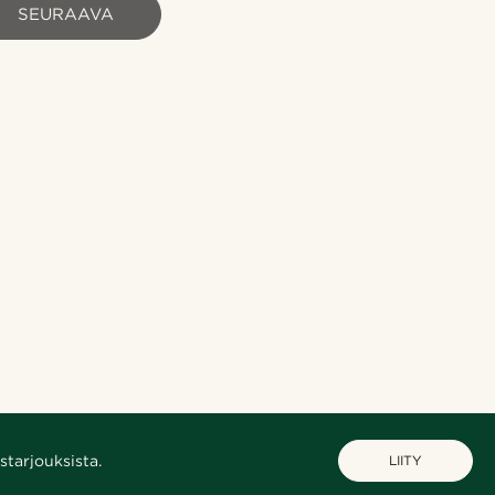
SEURAAVA
starjouksista.
LIITY