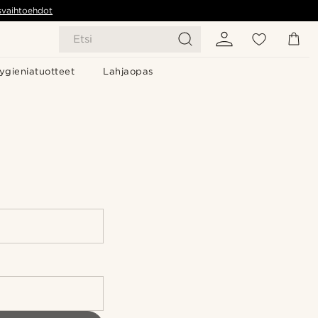
svaihtoehdot
Etsi
ygieniatuotteet
Lahjaopas