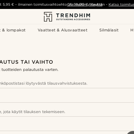
t
5,95 €
-
ilmainen toimitusvaihtoehto yli
Ota meihin yhteyttä
59,00 €
tilauksiin
-
Katso toimitu
t & lompakot
Vaatteet & Alusvaatteet
Silmälasit
H
AUTUS TAI VAIHTO
t tuotteiden palautusta varten.
köpostistasi löytyvästä tilausvahvistuksesta.
, jota käytit tilauksen tekemiseen.