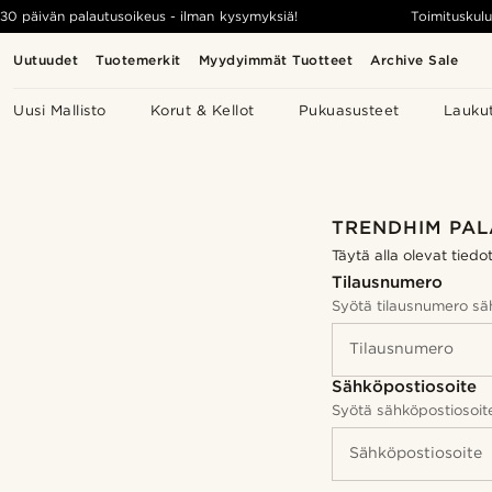
30 päivän palautusoikeus - ilman kysymyksiä!
Toimituskulu
Uutuudet
Tuotemerkit
Myydyimmät Tuotteet
Archive Sale
Uusi Mallisto
Korut & Kellot
Pukuasusteet
Lauku
TRENDHIM PAL
Täytä alla olevat tiedo
Tilausnumero
Syötä tilausnumero säh
Tilausnumero
Sähköpostiosoite
Syötä sähköpostiosoite
Sähköpostiosoite