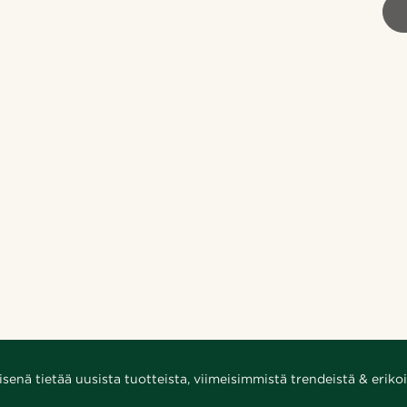
enä tietää uusista tuotteista, viimeisimmistä trendeistä & erikoi