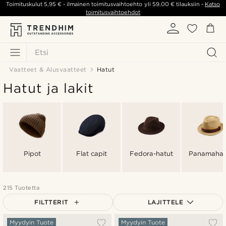
Toimituskulut
5,95 €
- ilmainen toimitusvaihtoehto yli
59,00 €
tilauksiin -
Katso
toimitusvaihtoehdot
Etsi
Vaatteet & Alusvaatteet
Hatut
Hatut ja lakit
Pipot
Flat capit
Fedora-hatut
Panamahat
215 Tuotetta
FILTTERIT
LAJITTELE
Suosituin
Myydyin Tuote
Myydyin Tuote