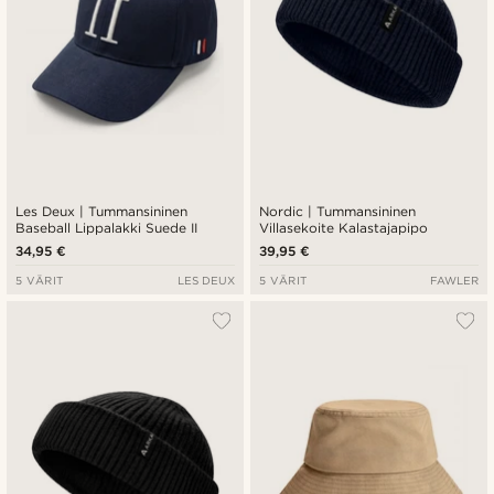
Les Deux | Tummansininen
Nordic | Tummansininen
Baseball Lippalakki Suede II
Villasekoite Kalastajapipo
34,95 €
39,95 €
5 VÄRIT
LES DEUX
5 VÄRIT
FAWLER