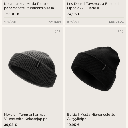
Kellanruskea Moda Piero -
Les Deux | Täysmusta Baseball
panamahattu tummansinisellä
Lippalakki Suede II
nauhalla
159,00 €
34,95 €
4 VÄRIT
FAWLER
5 VÄRIT
LES DEUX
Nordic | Tummanharmaa
Baltic | Musta Hienoneulottu
Villasekoite Kalastajapipo
Akryylipipo
39,95 €
19,95 €