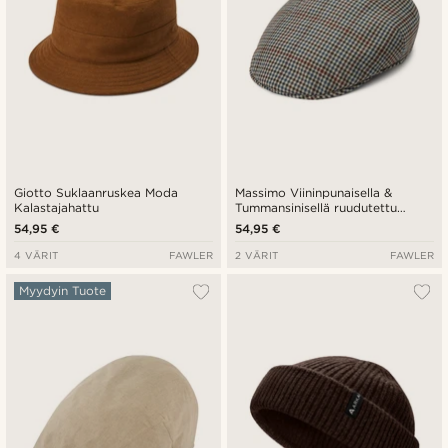
Giotto Suklaanruskea Moda
Massimo Viininpunaisella &
Kalastajahattu
Tummansinisellä ruudutettu
Moda Flat Cap
54,95 €
54,95 €
4 VÄRIT
FAWLER
2 VÄRIT
FAWLER
Myydyin Tuote