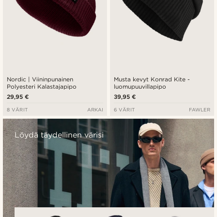
Nordic | Viininpunainen
Musta kevyt Konrad Kite -
Polyesteri Kalastajapipo
luomupuuvillapipo
29,95 €
39,95 €
8 VÄRIT
ARKAI
6 VÄRIT
FAWLER
Löydä täydellinen värisi