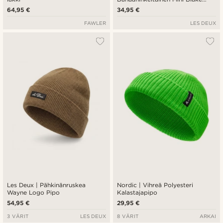
Dad Lippalakki
64,95 €
34,95 €
FAWLER
LES DEUX
Les Deux | Pähkinänruskea
Nordic | Vihreä Polyesteri
Wayne Logo Pipo
Kalastajapipo
54,95 €
29,95 €
3 VÄRIT
LES DEUX
8 VÄRIT
ARKAI