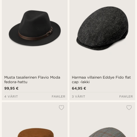
Musta tasalierinen Flavio Moda
Harmaa villainen Eddye Fido flat
fedora-hattu
cap -lakki
99,95 €
64,95 €
4 VÄRIT
FAWLER
3 VÄRIT
FAWLER