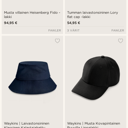
Musta villainen Heisenberg Fido -
Tumman laivastonsininen Lory
lakki
flat cap -lakki
94,95 €
54,95 €
FAWLER
3 VÄRIT
FAWLER
Waykins | Laivastonsininen
Waykins | Musta Kovapintainen
Klassinen Kalastajahattu
Puuvilla Lippalakki