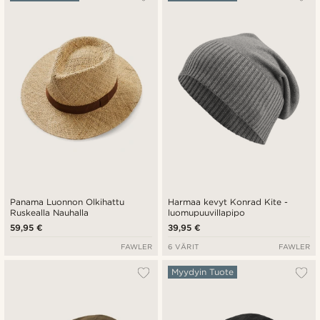
Uusin
Halvin
Kallein
Panama Luonnon Olkihattu
Harmaa kevyt Konrad Kite -
Ruskealla Nauhalla
luomupuuvillapipo
59,95 €
39,95 €
FAWLER
6 VÄRIT
FAWLER
Myydyin Tuote