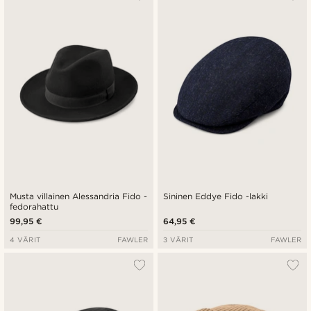
Musta villainen Alessandria Fido -
Sininen Eddye Fido -lakki
fedorahattu
99,95 €
64,95 €
4 VÄRIT
FAWLER
3 VÄRIT
FAWLER