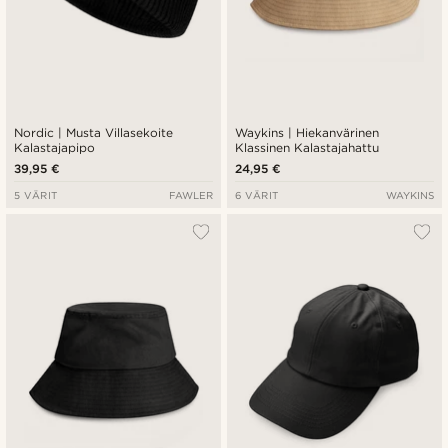
Nordic | Musta Villasekoite
Waykins | Hiekanvärinen
Kalastajapipo
Klassinen Kalastajahattu
39,95 €
24,95 €
5 VÄRIT
FAWLER
6 VÄRIT
WAYKINS