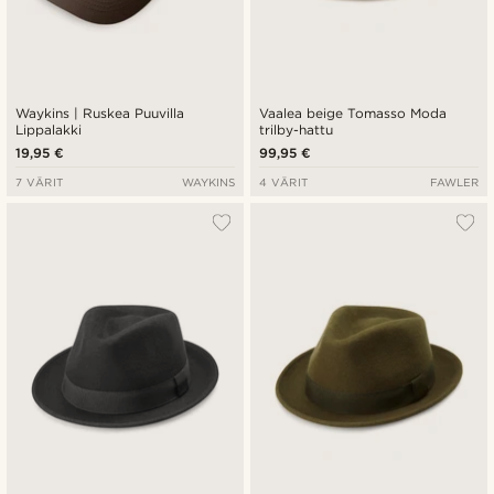
Waykins | Ruskea Puuvilla
Vaalea beige Tomasso Moda
Lippalakki
trilby-hattu
19,95 €
99,95 €
7 VÄRIT
WAYKINS
4 VÄRIT
FAWLER