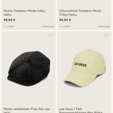
Musta Tomasso Moda trilby-
Oliivinvihreä Tomasso Moda
hattu
Trilby-hattu
99,95 €
99,95 €
4 VÄRIT
FAWLER
4 VÄRIT
FAWLER
Musta samettinen Fido flat cap -
Les Deux | Pale
lakki
Banaaninkeltainen Mini Blake