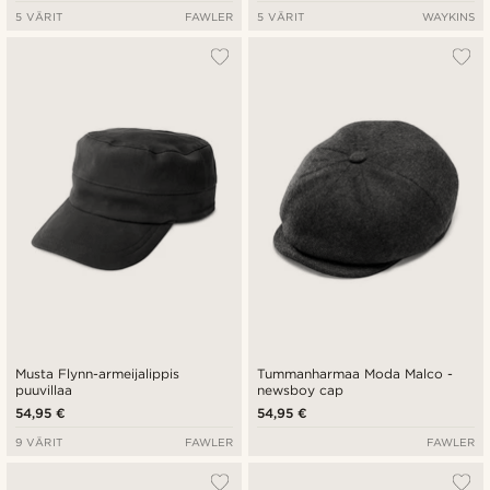
5 VÄRIT
FAWLER
5 VÄRIT
WAYKINS
Musta Flynn-armeijalippis
Tummanharmaa Moda Malco -
puuvillaa
newsboy cap
54,95 €
54,95 €
9 VÄRIT
FAWLER
FAWLER