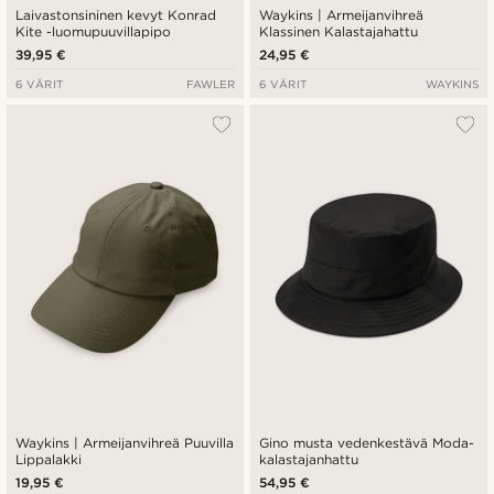
Laivastonsininen kevyt Konrad
Waykins | Armeijanvihreä
Kite -luomupuuvillapipo
Klassinen Kalastajahattu
39,95 €
24,95 €
6 VÄRIT
FAWLER
6 VÄRIT
WAYKINS
Waykins | Armeijanvihreä Puuvilla
Gino musta vedenkestävä Moda-
Lippalakki
kalastajanhattu
19,95 €
54,95 €