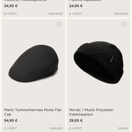
24,95 €
24,95 €
6 VÄRIT
WAYKINS
5 VÄRIT
WAYKINS
Mario Tummanharmaa Moda Flat
Nordic | Musta Polyesteri
Cap
Kalastajapipo
54,95 €
29,95 €
3 VÄRIT
FAWLER
8 VÄRIT
ARKAI