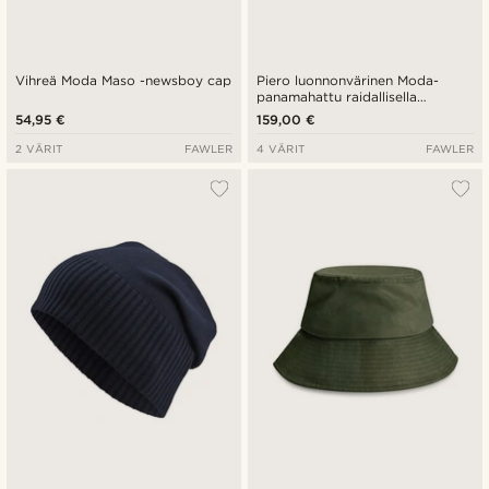
Vihreä Moda Maso -newsboy cap
Piero luonnonvärinen Moda-
panamahattu raidallisella
nauhalla
54,95 €
159,00 €
2 VÄRIT
FAWLER
4 VÄRIT
FAWLER