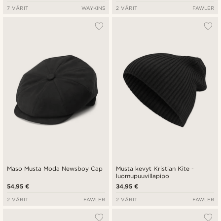
7 VÄRIT
WAYKINS
2 VÄRIT
FAWLER
Maso Musta Moda Newsboy Cap
Musta kevyt Kristian Kite -
luomupuuvillapipo
54,95 €
34,95 €
2 VÄRIT
FAWLER
2 VÄRIT
FAWLER