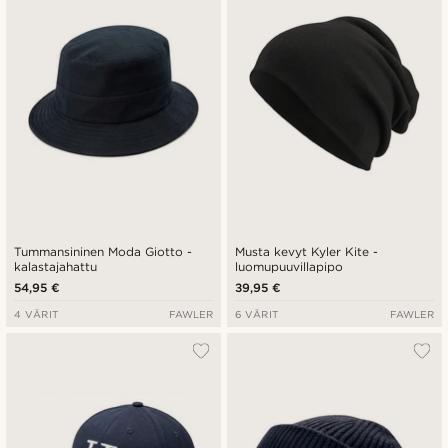
Tummansininen Moda Giotto -
Musta kevyt Kyler Kite -
kalastajahattu
luomupuuvillapipo
54,95 €
39,95 €
4 VÄRIT
FAWLER
6 VÄRIT
FAWLER