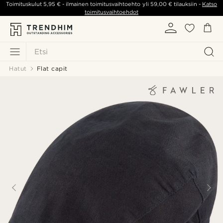
Toimituskulut
5,95 €
- ilmainen toimitusvaihtoehto yli
59,00 €
tilauksiin -
Katso
toimitusvaihtoehdot
Etsi
Hatut
Flat capit