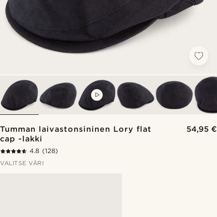
VIDEO
Tumman laivastonsininen Lory flat
54,95 €
cap -lakki
4.8
(128)
VALITSE VÄRI