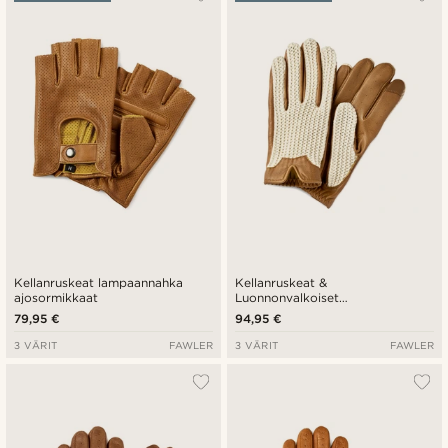
Uusin
Halvin
Kallein
Kellanruskeat lampaannahka
Kellanruskeat &
ajosormikkaat
Luonnonvalkoiset
kosketusnäyttö lampaannahka
79,95 €
94,95 €
ajokäsineet
3 VÄRIT
FAWLER
3 VÄRIT
FAWLER