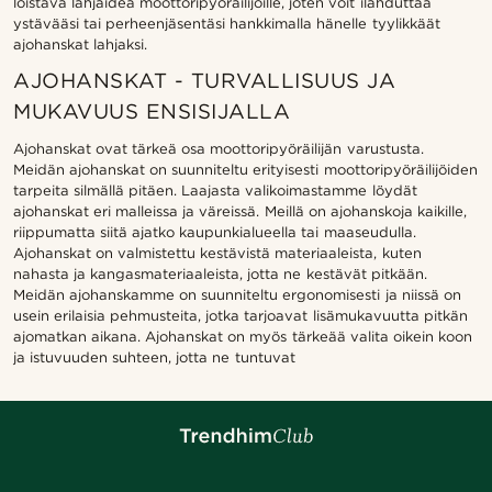
loistava lahjaidea moottoripyöräilijöille, joten voit ilahduttaa
ystävääsi tai perheenjäsentäsi hankkimalla hänelle tyylikkäät
ajohanskat lahjaksi.
AJOHANSKAT - TURVALLISUUS JA
MUKAVUUS ENSISIJALLA
Ajohanskat ovat tärkeä osa moottoripyöräilijän varustusta.
Meidän ajohanskat on suunniteltu erityisesti moottoripyöräilijöiden
tarpeita silmällä pitäen.
Laajasta valikoimastamme löydät
ajohanskat eri malleissa ja väreissä. Meillä on ajohanskoja kaikille,
riippumatta siitä ajatko kaupunkialueella tai maaseudulla.
Ajohanskat on valmistettu kestävistä materiaaleista, kuten
nahasta ja kangasmateriaaleista, jotta ne kestävät pitkään.
Meidän ajohanskamme on suunniteltu ergonomisesti ja niissä on
usein erilaisia pehmusteita, jotka tarjoavat lisämukavuutta pitkän
ajomatkan aikana. Ajohanskat on myös tärkeää valita oikein koon
ja istuvuuden suhteen, jotta ne tuntuvat