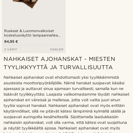
Ruskeat & Luonnonvalkoiset
kosketusnäyttö lampaannahka
ajokäsineet
94,95 €
3 VÄRIT
FAWLER
NAHKAISET AJOHANSKAT - MIESTEN
TYYLIKKYYTTÄ JA TURVALLISUUTTA
Nahkaiset ajohanskat ovat ehdottomasti yksi tyylikkäimmistä
asusteista moottoripyöräilijöille. Nämä hanskat suojaavat käsiäsi
ajaessasi ja auttavat sinua ajamaan turvallisesti, samalla kun ne
lisäävät tyylikkyyttäsi.
Laajasta valikoimastamme löydät nahkaiset
ajohanskat eri väreissä ja malleissa, jotta voit valita juuri sinun
tyyliisi sopivat hanskat. Nahkaiset ajohanskat ovat myös erittäin
käytännölliset, sillä ne pitävät kätesi lämpiminä kylmällä säällä ja
suojaavat auringolta kesähelteellä.
Sijoittamalla laadukkaisiin
nahkaisiin ajohanskat, voit olla varma, että kätesi ovat suojattuna
ja näytät tyylikkäältä ajossa. Nahkaiset ajohanskat ovat myös