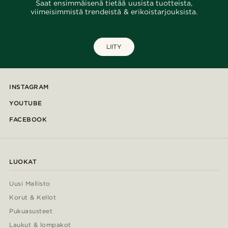
Saat ensimmäisenä tietää uusista tuotteista,
viimeisimmistä trendeistä & erikoistarjouksista.
LIITY
INSTAGRAM
YOUTUBE
FACEBOOK
LUOKAT
Uusi Mallisto
Korut & Kellot
Pukuasusteet
Laukut & lompakot