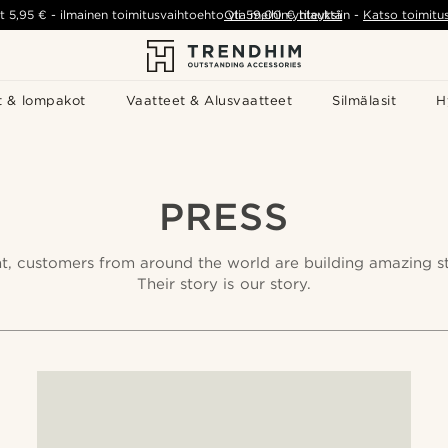
t
5,95 €
-
ilmainen toimitusvaihtoehto yli
Ota meihin yhteyttä
59,00 €
tilauksiin
-
Katso toimitu
t & lompakot
Vaatteet & Alusvaatteet
Silmälasit
H
PRESS
t, customers from around the world are building amazing sto
Their story is our story.