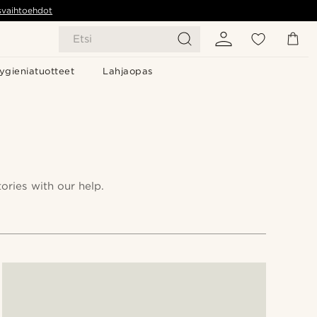
svaihtoehdot
Etsi
ygieniatuotteet
Lahjaopas
ries with our help.