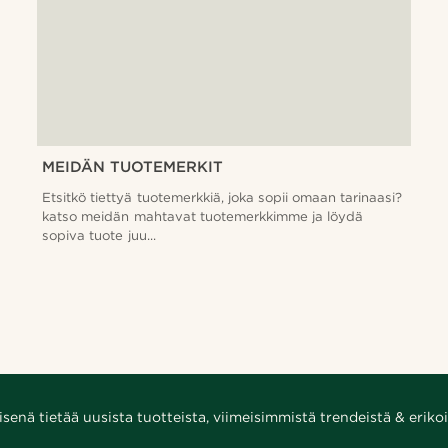
MEIDÄN TUOTEMERKIT
Etsitkö tiettyä tuotemerkkiä, joka sopii omaan tarinaasi?
katso meidän mahtavat tuotemerkkimme ja löydä
sopiva tuote juu...
enä tietää uusista tuotteista, viimeisimmistä trendeistä & erikoi