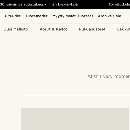
30 päivän palautusoikeus - ilman kysymyksiä!
Toimituskulu
Uutuudet
Tuotemerkit
Myydyimmät Tuotteet
Archive Sale
Uusi Mallisto
Korut & Kellot
Pukuasusteet
Lauku
At this very momen