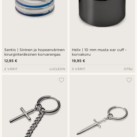
Sentio | Sininen ja hopeanvärinen
Helix | 10 mm musta ear cuff -
kirurginteräksinen korvarengas
korvakoru
12,95 €
19,95 €
2 VÄRIT
LUCLEON
3 VÄRIT
OTSU