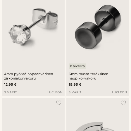
Kaiverra
4mm pyöreä hopeanvärinen
6mm musta teräksinen
zirkoniakorvakoru
nappikorvakoru
12,95 €
19,95 €
3 VÄRIT
LUCLEON
5 VÄRIT
LUCLEON