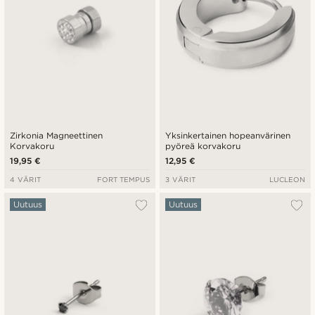
Zirkonia Magneettinen
Yksinkertainen hopeanvärinen
Korvakoru
pyöreä korvakoru
19,95 €
12,95 €
4 VÄRIT
FORT TEMPUS
3 VÄRIT
LUCLEON
Uutuus
Uutuus