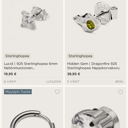
Sterlinghopea
Sterlinghopea
Lucid | 925 Sterlinghopea 6mm
Hidden Gem | Dragonfire 925
Neliönmuotoinen
Sterlinghopea Nappikorvakoru
Zirkoniakorvakoru
19,95 €
39,95 €
6 VÄRIT
LUCLEON
3 VÄRIT
ÆDEL
Myydyin Tuote