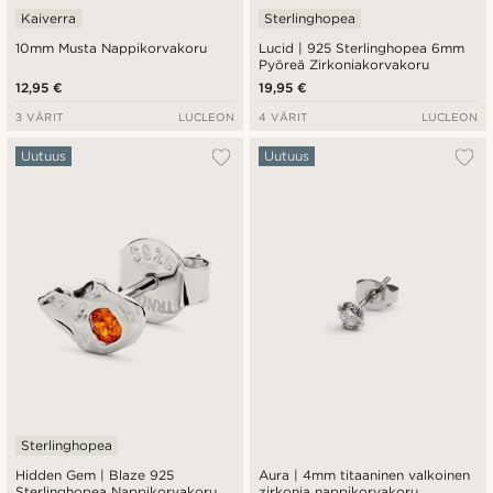
Kaiverra
Sterlinghopea
10mm Musta Nappikorvakoru
Lucid | 925 Sterlinghopea 6mm
Pyöreä Zirkoniakorvakoru
12,95 €
19,95 €
3 VÄRIT
LUCLEON
4 VÄRIT
LUCLEON
Uutuus
Uutuus
Sterlinghopea
Hidden Gem | Blaze 925
Aura | 4mm titaaninen valkoinen
Sterlinghopea Nappikorvakoru
zirkonia nappikorvakoru