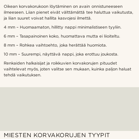
Oikean korvakorukoon löytäminen on avain onnistuneeseen
ilmeeseen. Liian pienet eivät välttämättä tee haluttua vaikutusta,
ja liian suuret voivat hallita kasvojesi ilmettä.
4 mm – Huomaamaton, hillitty nappi minimalistiseen tyyliin.
6 mm – Tasapainoinen koko, huomattava mutta ei liioiteltu.
8 mm – Rohkea vaihtoehto, joka herättää huomiota.
10 mm – Suurempi, näyttävä nappi, joka erottuu joukosta.
Renkaiden halkaisijat ja roikkuvien korvakorujen pituudet
vaihtelevat myös, joten valitse sen mukaan, kuinka paljon haluat
tehdä vaikutuksen.
MIESTEN KORVAKORUJEN TYYPIT