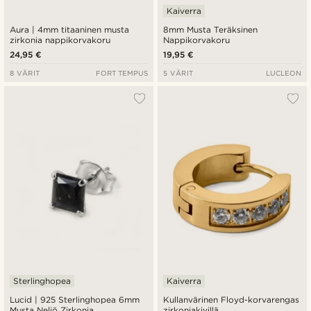
Kaiverra
Aura | 4mm titaaninen musta
8mm Musta Teräksinen
zirkonia nappikorvakoru
Nappikorvakoru
24,95 €
19,95 €
8 VÄRIT
FORT TEMPUS
5 VÄRIT
LUCLEON
Sterlinghopea
Kaiverra
Lucid | 925 Sterlinghopea 6mm
Kullanvärinen Floyd-korvarengas
Musta Neliö Zirkonia
zirkoniakivillä