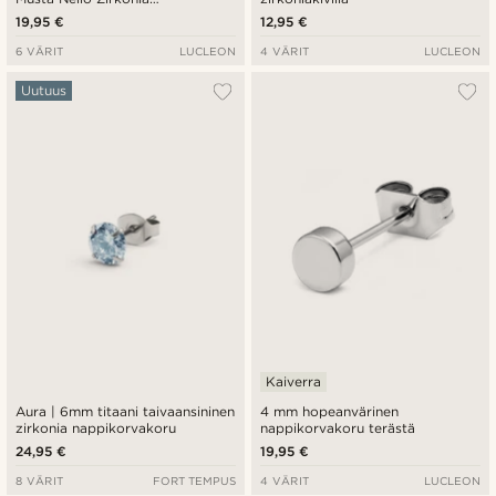
Nappikorvakoru
19,95 €
12,95 €
6 VÄRIT
LUCLEON
4 VÄRIT
LUCLEON
Uutuus
Kaiverra
Aura | 6mm titaani taivaansininen
4 mm hopeanvärinen
zirkonia nappikorvakoru
nappikorvakoru terästä
24,95 €
19,95 €
8 VÄRIT
FORT TEMPUS
4 VÄRIT
LUCLEON