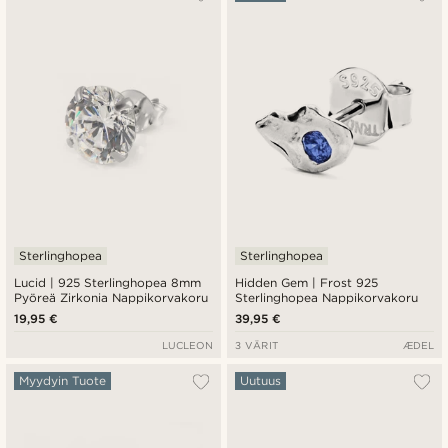
Uusin
Halvin
Kallein
Sterlinghopea
Sterlinghopea
Lucid | 925 Sterlinghopea 8mm
Hidden Gem | Frost 925
Pyöreä Zirkonia Nappikorvakoru
Sterlinghopea Nappikorvakoru
19,95 €
39,95 €
LUCLEON
3 VÄRIT
ÆDEL
Myydyin Tuote
Uutuus