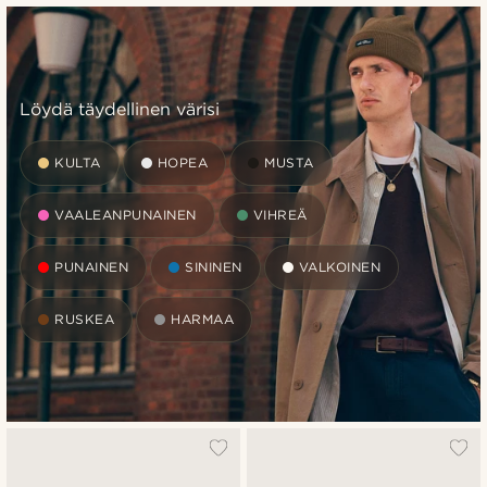
Löydä täydellinen värisi
KULTA
HOPEA
MUSTA
VAALEANPUNAINEN
VIHREÄ
PUNAINEN
SININEN
VALKOINEN
RUSKEA
HARMAA