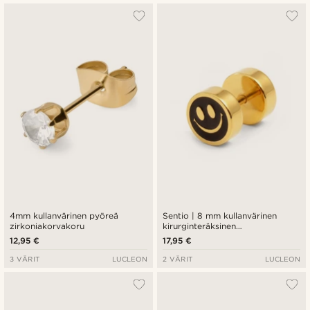
4mm kullanvärinen pyöreä
Sentio | 8 mm kullanvärinen
zirkoniakorvakoru
kirurginteräksinen
hymiönappikorvakoru
12,95 €
17,95 €
3 VÄRIT
LUCLEON
2 VÄRIT
LUCLEON