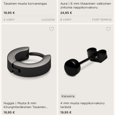
Tasainen musta korvarengas
Aura | 6 mm titaaninen valkoinen
zirkonia nappikorvakoru
19,95 €
24,95 €
5 VÄRIT
LUCLEON
8 VÄRIT
FORT TEMPUS
Kaiverra
Huggie | Musta 8 mm
4 mm musta nappikorvakoru
Kirurginteräksinen Tasainen
terästä
Korvarengas
19,95 €
19,95 €