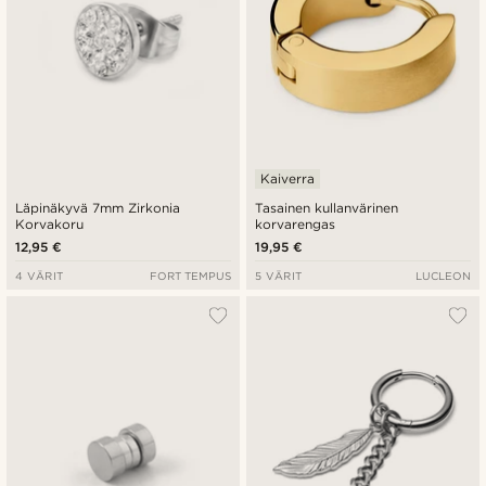
Kaiverra
Läpinäkyvä 7mm Zirkonia
Tasainen kullanvärinen
Korvakoru
korvarengas
12,95 €
19,95 €
4 VÄRIT
FORT TEMPUS
5 VÄRIT
LUCLEON