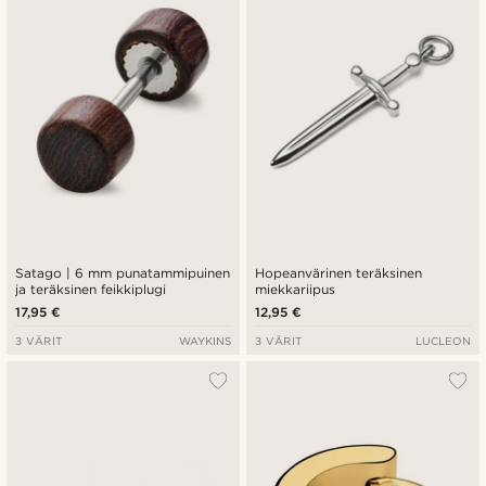
Satago | 6 mm punatammipuinen
Hopeanvärinen teräksinen
ja teräksinen feikkiplugi
miekkariipus
17,95 €
12,95 €
3 VÄRIT
WAYKINS
3 VÄRIT
LUCLEON