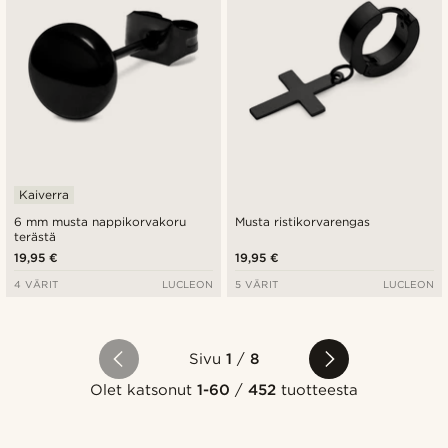
Kaiverra
6 mm musta nappikorvakoru
Musta ristikorvarengas
terästä
19,95 €
19,95 €
4 VÄRIT
LUCLEON
5 VÄRIT
LUCLEON
Sivu
1
/
8
Olet katsonut
1-60
/
452
tuotteesta