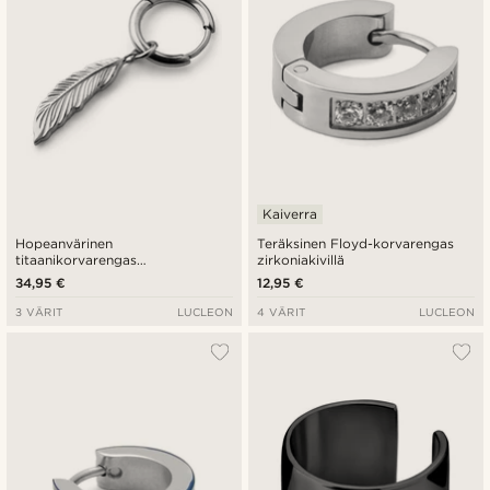
Kaiverra
Hopeanvärinen
Teräksinen Floyd-korvarengas
titaanikorvarengas
zirkoniakivillä
höyhenriipuksella
34,95 €
12,95 €
3 VÄRIT
LUCLEON
4 VÄRIT
LUCLEON