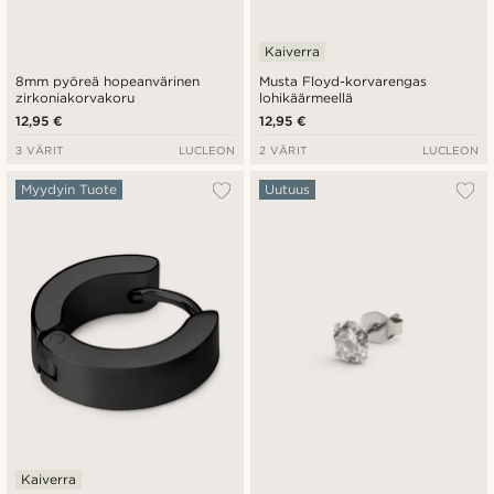
Kaiverra
8mm pyöreä hopeanvärinen
Musta Floyd-korvarengas
zirkoniakorvakoru
lohikäärmeellä
12,95 €
12,95 €
3 VÄRIT
LUCLEON
2 VÄRIT
LUCLEON
Myydyin Tuote
Uutuus
Kaiverra