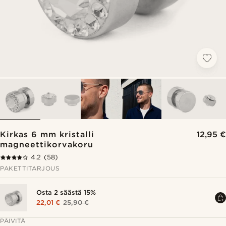
Kirkas 6 mm kristalli
12,95 €
magneettikorvakoru
4.2
(58)
PAKETTITARJOUS
Osta 2 säästä 15%
22,01 €
25,90 €
PÄIVITÄ