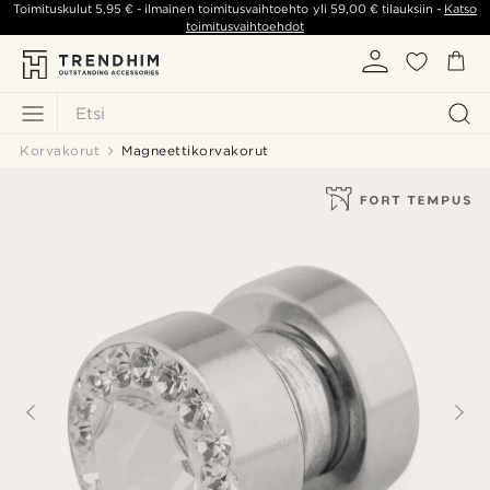
Toimituskulut
5,95 €
- ilmainen toimitusvaihtoehto yli
59,00 €
tilauksiin -
Katso
toimitusvaihtoehdot
Etsi
Korvakorut
Magneettikorvakorut