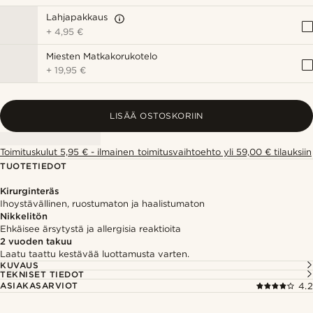
Lahjapakkaus
+
4,95 €
Miesten Matkakorukotelo
+
19,95 €
LISÄÄ OSTOSKORIIN
Toimituskulut 5,95 € - ilmainen toimitusvaihtoehto yli 59,00 € tilauksiin
TUOTETIEDOT
Kirurginteräs
Ihoystävällinen, ruostumaton ja haalistumaton
Nikkelitön
Ehkäisee ärsytystä ja allergisia reaktioita
2 vuoden takuu
Laatu taattu kestävää luottamusta varten.
KUVAUS
TEKNISET TIEDOT
ASIAKASARVIOT
4.2