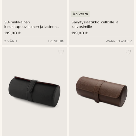
Kaiverra
30-paikkainen
Säilytyslaatikko kelloille ja
kirsikkapuuviiluinen ja lasinen
kalvosimille
kellolaatikko
199,00 €
199,00 €
2 VÄRIT
TRENDHIM
WARREN ASHER