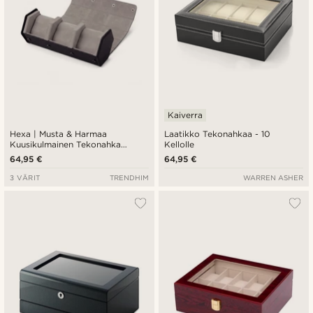
Kaiverra
Hexa | Musta & Harmaa
Laatikko Tekonahkaa - 10
Kuusikulmainen Tekonahka
Kellolle
Kellokotelo - 3 Kellolle
64,95 €
64,95 €
3 VÄRIT
TRENDHIM
WARREN ASHER