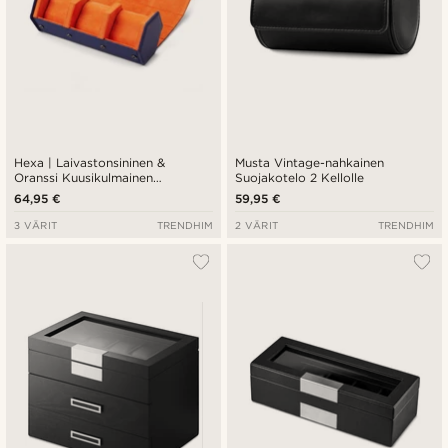
Hexa | Laivastonsininen &
Musta Vintage-nahkainen
Oranssi Kuusikulmainen
Suojakotelo 2 Kellolle
Tekonahka Kellokotelo - 3
64,95 €
59,95 €
Kellolle
3 VÄRIT
TRENDHIM
2 VÄRIT
TRENDHIM