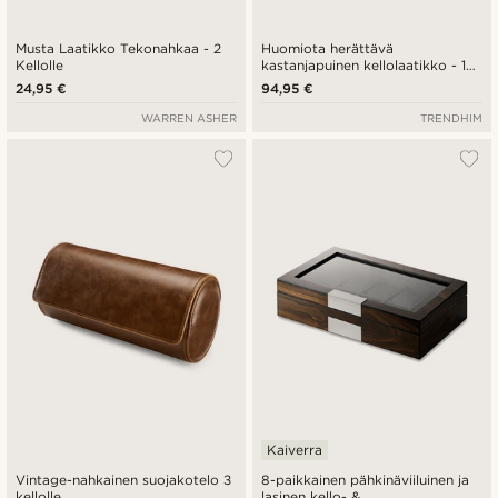
Musta Laatikko Tekonahkaa - 2
Huomiota herättävä
Kellolle
kastanjapuinen kellolaatikko - 18
kellolle
24,95 €
94,95 €
WARREN ASHER
TRENDHIM
Kaiverra
Vintage-nahkainen suojakotelo 3
8-paikkainen pähkinäviiluinen ja
kellolle
lasinen kello- &