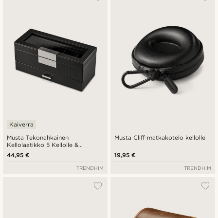
Uusin
Halvin
Kallein
Kaiverra
Musta Tekonahkainen
Musta Cliff-matkakotelo kellolle
Kellolaatikko 5 Kellolle &
Korukotelo
44,95 €
19,95 €
TRENDHIM
TRENDHIM