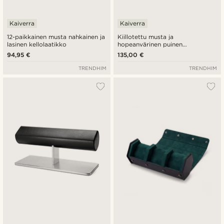
Kaiverra
Kaiverra
12-paikkainen musta nahkainen ja
Kiillotettu musta ja
lasinen kellolaatikko
hopeanvärinen puinen
kellolaatikko - 10 kellolle
94,95 €
135,00 €
TRENDHIM
TRENDHIM