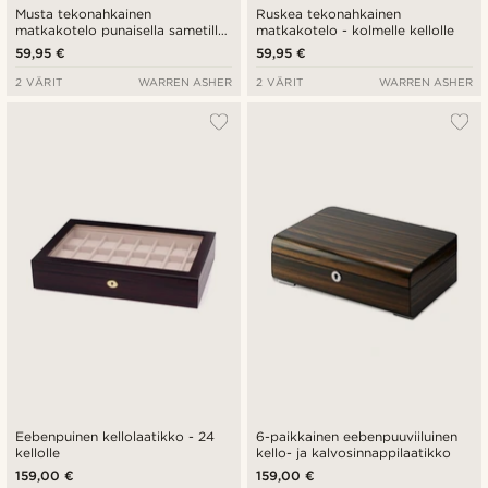
Musta tekonahkainen
Ruskea tekonahkainen
matkakotelo punaisella sametilla
matkakotelo - kolmelle kellolle
- 3 kellolle
59,95 €
59,95 €
2 VÄRIT
WARREN ASHER
2 VÄRIT
WARREN ASHER
Eebenpuinen kellolaatikko - 24
6-paikkainen eebenpuuviiluinen
kellolle
kello- ja kalvosinnappilaatikko
159,00 €
159,00 €