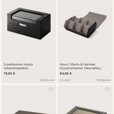
3-paikkainen musta
Hexa | Musta & Harmaa
viilukellolaatikko
Kuusikulmainen Tekonahka
Kellokotelo - 6 Kellolle
79,95 €
94,95 €
TRENDHIM
3 VÄRIT
TRENDHIM