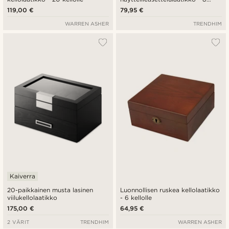
kellolle
119,00 €
79,95 €
WARREN ASHER
TRENDHIM
Kaiverra
20-paikkainen musta lasinen
Luonnollisen ruskea kellolaatikko
viilukellolaatikko
- 6 kellolle
175,00 €
64,95 €
2 VÄRIT
TRENDHIM
WARREN ASHER