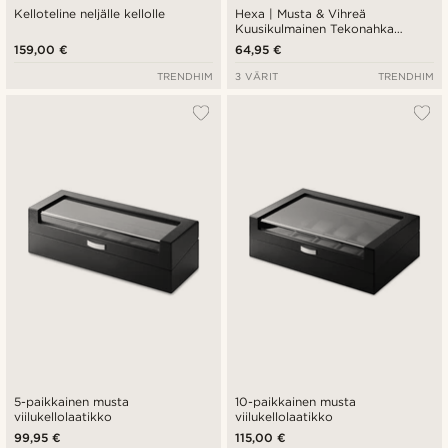
Kelloteline neljälle kellolle
Hexa | Musta & Vihreä
Kuusikulmainen Tekonahka
Kellokotelo - 3 Kellolle
159,00 €
64,95 €
TRENDHIM
3 VÄRIT
TRENDHIM
5-paikkainen musta
10-paikkainen musta
viilukellolaatikko
viilukellolaatikko
99,95 €
115,00 €