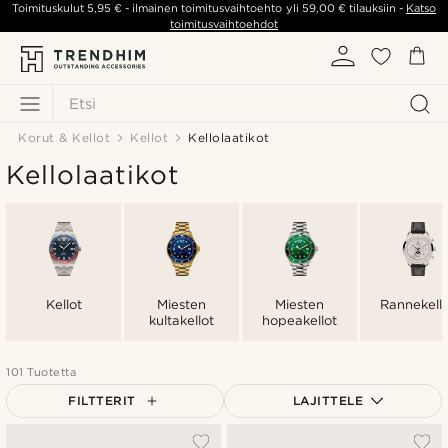
Toimituskulut
5,95 €
- ilmainen toimitusvaihtoehto yli
59,00 €
tilauksiin -
Katso
toimitusvaihtoehdot
Etsi
Korut & Kellot
Kellot
Kellolaatikot
Kellolaatikot
Kellot
Miesten
Miesten
Rannekell
kultakellot
hopeakellot
101 Tuotetta
FILTTERIT
LAJITTELE
Suosituin