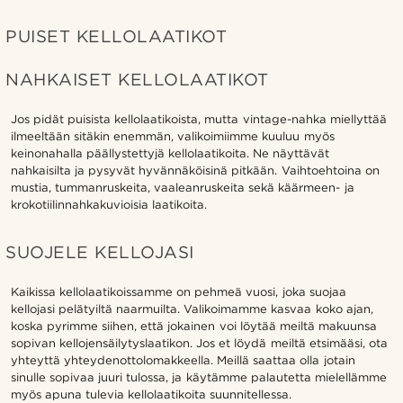
PUISET KELLOLAATIKOT
NAHKAISET KELLOLAATIKOT
Jos pidät puisista kellolaatikoista, mutta vintage-nahka miellyttää
ilmeeltään sitäkin enemmän, valikoimiimme kuuluu myös
keinonahalla päällystettyjä kellolaatikoita. Ne näyttävät
nahkaisilta ja pysyvät hyvännäköisinä pitkään. Vaihtoehtoina on
mustia, tummanruskeita, vaaleanruskeita sekä käärmeen- ja
krokotiilinnahkakuvioisia laatikoita.
SUOJELE KELLOJASI
Kaikissa kellolaatikoissamme on pehmeä vuosi, joka suojaa
kellojasi pelätyiltä naarmuilta. Valikoimamme kasvaa koko ajan,
koska pyrimme siihen, että jokainen voi löytää meiltä makuunsa
sopivan kellojensäilytyslaatikon. Jos et löydä meiltä etsimääsi, ota
yhteyttä yhteydenottolomakkeella. Meillä saattaa olla jotain
sinulle sopivaa juuri tulossa, ja käytämme palautetta mielellämme
myös apuna tulevia kellolaatikoita suunnitellessa.