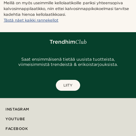
Meillä on myös useimmille kellolaatikoille pariksi yhteensopiva
kalvosinnappilaatikko, niin ettei kalvosinnappikokoelmasi tarvitse
kadehtia hienoa kellolaatikkoasi.
Tästä näet kaikki rannekellot
Saat ensimmäisenä tietää uusista tuotteista,
viimeisimmistä trendeistä & erikoistarjouksista.
LIITY
INSTAGRAM
YOUTUBE
FACEBOOK