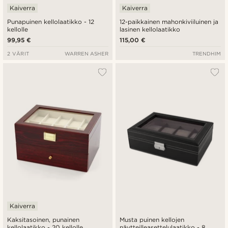
Kaiverra
Kaiverra
Punapuinen kellolaatikko - 12
12-paikkainen mahonkiviiluinen ja
kellolle
lasinen kellolaatikko
99,95 €
115,00 €
2 VÄRIT
WARREN ASHER
TRENDHIM
Kaiverra
Kaksitasoinen, punainen
Musta puinen kellojen
kellolaatikko - 20 kellolle
näytteilleasettelulaatikko - 8