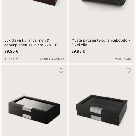
Lukittava kullanvärinen &
Musta pyöreä tekonahkakotelo -
eebenpuinen kellolaatikko - 6
3 kellolle
kellolle
99,95 €
39,95 €
4 VÄRIT
WARREN ASHER
TRENDHIM