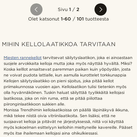
Sivu
1
/
2
Olet katsonut
1-60
/
101
tuotteesta
MIHIN KELLOLAATIKKOA TARVITAAN
Miesten rannekellot
tarvitsevat säilytyslaatikon, joka ei ainoastaan
suojele arvokkaita kelloja mutta joka myös näyttää hyvältä. Miksi?
Koska kelllot ansaitsevat paremman paikan kuin yöpöydän, josta
ne voivat pudota lattialle, kun aamulla kurottelet torkkunappia
Kellojen säilytyslaatikko on pieni sijoitus, joka pitää kellot
priimakunnossa vuosien ajan. Kellolaatikon tulisi tietenkin myös
olla hyvännäköinen. Tuskin haluat säilyttää tyylikkäitä kellojasi
laatikossa, joka on niin ruma, että se pitää piilottaa
piironginlaatikkoon sukkien alle.
Monissa Trendhimin kellolaatikoissa on päällä läpinäkyvä ikkuna,
mikä tekee niistä oivia vitriinilaatikoita. Sen lisäksi, että ne
suojaavat kelloja ja pitävät ne järjestyksessä, niitä voi käyttää
myös kokoelman esittelyyn kelloihin mieltyneille kavereille. Pääset
myös itse ihailemaan kellojasi aina ohikulkiessasi.