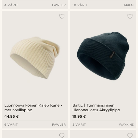
4 VÄRIT
FAWLER
10 VÄRIT
ARKAI
Luonnonvalkoinen Kaleb Kane -
Baltic | Tummansininen
merinovillapipo
Hienoneulottu Akryylipipo
44,95 €
19,95 €
6 VÄRIT
FAWLER
5 VÄRIT
WAYKINS