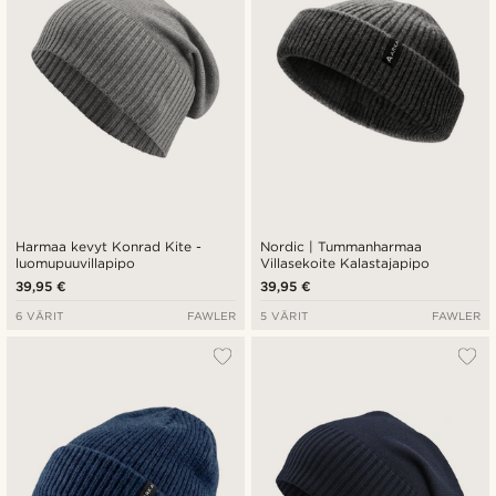
Harmaa kevyt Konrad Kite -
Nordic | Tummanharmaa
luomupuuvillapipo
Villasekoite Kalastajapipo
39,95 €
39,95 €
6 VÄRIT
FAWLER
5 VÄRIT
FAWLER