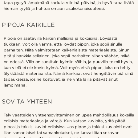
tapa pysyä lämpimänä kadulla viileinä päivinä, ja hyvä tapa lisätä
hieman tyyliä ja hohtoa omaan asukokonaisuuteesi.
PIPOJA KAIKILLE
Pipoja on saatavilla kaiken mallisina ja kokoisina. Löysästä
tiukkaan, voit olla varma, että löydät pipon, joka sopii sinulle
parhaiten. Niitä valmistetaan kaikenlaisista materiaaleista. Sinun
pitäisi hankkia sellainen, joka sopii parhaiten siihen säähän, mikä
on edessä. Villa on suosituin kylmiin säihin, ja puuvilla toimii hyvin,
kun vielä ei ole kovin kylmä. Voit myös etsiä pipon, joka on tehty
älykkäästä materiaalista. Nämä kankaat ovat hengittävimpiä siinä
tapauksessa, jos ne kostuvat, ja ne yhtä lailla pitävät sinut
lämpimänä.
SOVITA YHTEEN
Talvivaatteiden yhteensovittaminen on upea mahdollisuus kokeilla
erilaisia materiaaleja ja värejä. Kun katson kuvioita, yritä pitää
piposi ja takkisi kuviot erilaisina. Jos pipon ja takkisi kuviointi ovat
liian samanlaiset tai samankokoiset, ne luovat liian sekavan