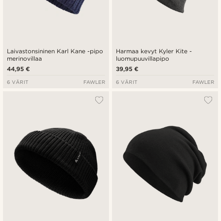
Laivastonsininen Karl Kane -pipo
Harmaa kevyt Kyler Kite -
merinovillaa
luomupuuvillapipo
44,95 €
39,95 €
6 VÄRIT
FAWLER
6 VÄRIT
FAWLER