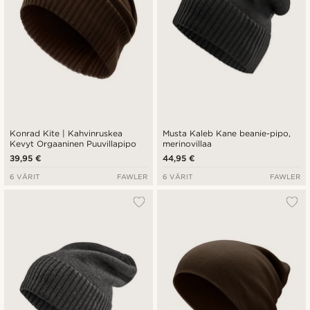
Konrad Kite | Kahvinruskea
Musta Kaleb Kane beanie-pipo,
Kevyt Orgaaninen Puuvillapipo
merinovillaa
39,95 €
44,95 €
6 VÄRIT
FAWLER
6 VÄRIT
FAWLER