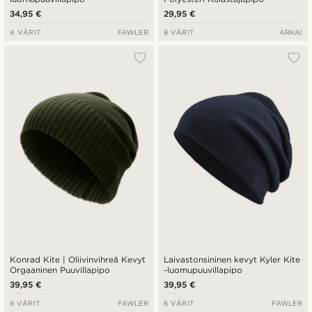
34,95 €
29,95 €
4 VÄRIT
FAWLER
8 VÄRIT
ARKAI
Konrad Kite | Oliivinvihreä Kevyt
Laivastonsininen kevyt Kyler Kite
Orgaaninen Puuvillapipo
-luomupuuvillapipo
39,95 €
39,95 €
6 VÄRIT
FAWLER
6 VÄRIT
FAWLER