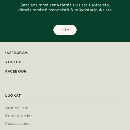
Saat ensimmäisenä tietää uusista tuotteista,
viimeisimmistä trendeistä & erikoistarjouksista.
LIITY
INSTAGRAM
YOUTUBE
FACEBOOK
LUOKAT
Uusi Mallisto
Korut & Kellot
Pukuasusteet