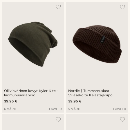
Oliivinvärinen kevyt Kyler Kite -
Nordic | Tummanruskea
luomupuuvillapipo
Villasekoite Kalastajapipo
39,95 €
39,95 €
6 VÄRIT
FAWLER
5 VÄRIT
FAWLER