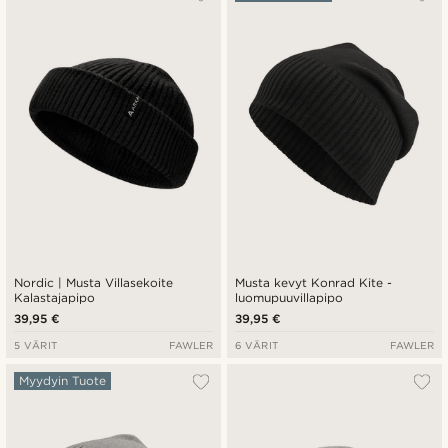
Uusin
Halvin
Kallein
Nordic | Musta Villasekoite
Musta kevyt Konrad Kite -
Kalastajapipo
luomupuuvillapipo
39,95 €
39,95 €
5 VÄRIT
FAWLER
6 VÄRIT
FAWLER
Myydyin Tuote