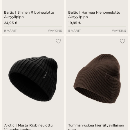
Baltic | Sininen Ribbineulottu
Baltic | Harmaa Hienoneulottu
Akryylipipo
Akryylipipo
24,95 €
19,95 €
9 VÄRIT
WAYKINS
5 VÄRIT
WAYKINS
Arctic | Musta Ribbineulottu
Tummanruskea kierrätysvillainen
Villasekoitepipo
pipo