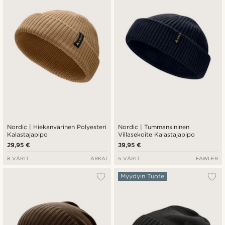
Nordic | Hiekanvärinen Polyesteri
Nordic | Tummansininen
Kalastajapipo
Villasekoite Kalastajapipo
29,95 €
39,95 €
8 VÄRIT
ARKAI
5 VÄRIT
FAWLER
Myydyin Tuote