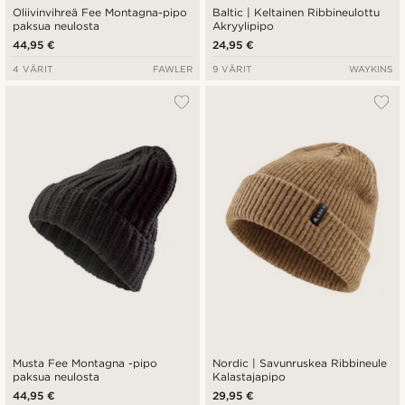
Oliivinvihreä Fee Montagna-pipo
Baltic | Keltainen Ribbineulottu
paksua neulosta
Akryylipipo
44,95 €
24,95 €
4 VÄRIT
FAWLER
9 VÄRIT
WAYKINS
Musta Fee Montagna -pipo
Nordic | Savunruskea Ribbineule
paksua neulosta
Kalastajapipo
44,95 €
29,95 €