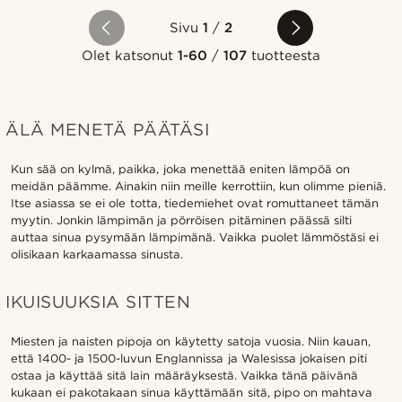
Sivu
1
/
2
Olet katsonut
1-60
/
107
tuotteesta
ÄLÄ MENETÄ PÄÄTÄSI
Kun sää on kylmä, paikka, joka menettää eniten lämpöä on
meidän päämme. Ainakin niin meille kerrottiin, kun olimme pieniä.
Itse asiassa se ei ole totta, tiedemiehet ovat romuttaneet tämän
myytin. Jonkin lämpimän ja pörröisen pitäminen päässä silti
auttaa sinua pysymään lämpimänä. Vaikka puolet lämmöstäsi ei
olisikaan karkaamassa sinusta.
IKUISUUKSIA SITTEN
Miesten ja naisten pipoja on käytetty satoja vuosia. Niin kauan,
että 1400- ja 1500-luvun Englannissa ja Walesissa jokaisen piti
ostaa ja käyttää sitä lain määräyksestä. Vaikka tänä päivänä
kukaan ei pakotakaan sinua käyttämään sitä, pipo on mahtava