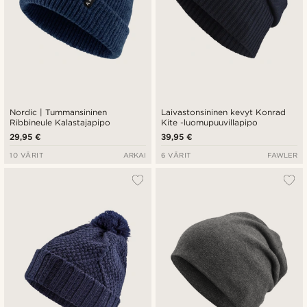
Nordic | Tummansininen
Laivastonsininen kevyt Konrad
Ribbineule Kalastajapipo
Kite -luomupuuvillapipo
29,95 €
39,95 €
10 VÄRIT
ARKAI
6 VÄRIT
FAWLER