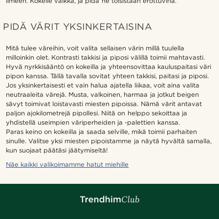
ilmeen. Kokeile vaikka, ja pidä ne toisistaan erottuvina.
PIDÄ VÄRIT YKSINKERTAISINA
Mitä tulee väreihin, voit valita sellaisen värin millä tuulella
milloinkin olet. Kontrasti takkisi ja piposi välillä toimii mahtavasti.
Hyvä nyrkkisääntö on kokeilla ja yhteensovittaa kauluspaitasi väri
pipon kanssa. Tällä tavalla sovitat yhteen takkisi, paitasi ja piposi.
Jos yksinkertaisesti et vain halua ajatella liikaa, voit aina valita
neutraaleita värejä. Musta, valkoinen, harmaa ja jotkut beigen
sävyt toimivat loistavasti miesten pipoissa. Nämä värit antavat
paljon ajokilometrejä pipollesi. Niitä on helppo sekoittaa ja
yhdistellä useimpien väriperheiden ja -palettien kanssa.
Paras keino on kokeilla ja saada selville, mikä toimii parhaiten
sinulle. Valitse yksi miesten pipoistamme ja näytä hyvältä samalla,
kun suojaat päätäsi jäätymiseltä!
Näe kaikki valikoimamme hatut miehille