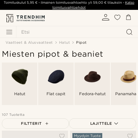
Toimituskulut
5,95 €
- ilmainen toimitusvaihtoehto yli
59,00 €
tilauksiin -
Katso
toimitusvaihtoehdot
Etsi
Vaatteet & Alusvaatteet
Hatut
Pipot
Miesten pipot & beaniet
Hatut
Flat capit
Fedora-hatut
Panamahat
107 Tuotetta
FILTTERIT
LAJITTELE
Suosituin
Myydyin Tuote