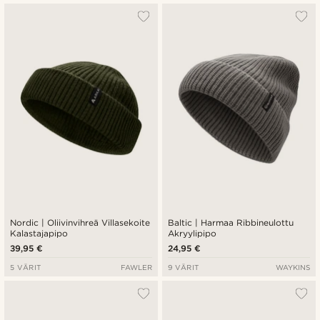
Nordic | Oliivinvihreä Villasekoite
Baltic | Harmaa Ribbineulottu
Kalastajapipo
Akryylipipo
39,95 €
24,95 €
5 VÄRIT
FAWLER
9 VÄRIT
WAYKINS