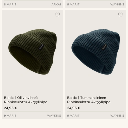
8 VÄRIT
ARKAI
9 VÄRIT
WAYKINS
Baltic | Oliivinvihreä
Baltic | Tummansininen
Ribbineulottu Akryylipipo
Ribbineulottu Akryylipipo
24,95 €
24,95 €
9 VÄRIT
WAYKINS
9 VÄRIT
WAYKINS