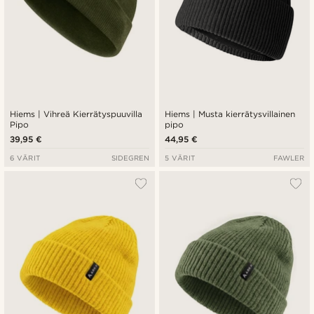
Hiems | Vihreä Kierrätyspuuvilla
Hiems | Musta kierrätysvillainen
Pipo
pipo
39,95 €
44,95 €
6 VÄRIT
SIDEGREN
5 VÄRIT
FAWLER