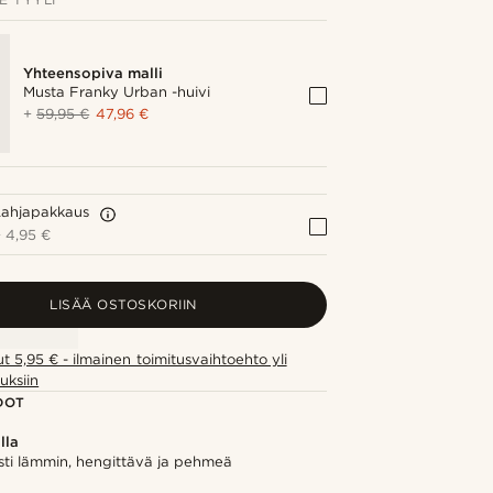
Yhteensopiva malli
Musta Franky Urban -huivi
+
59,95 €
47,96 €
Lahjapakkaus
+
4,95 €
LISÄÄ OSTOSKORIIN
ut 5,95 € - ilmainen toimitusvaihtoehto yli
uksiin
DOT
lla
sti lämmin, hengittävä ja pehmeä