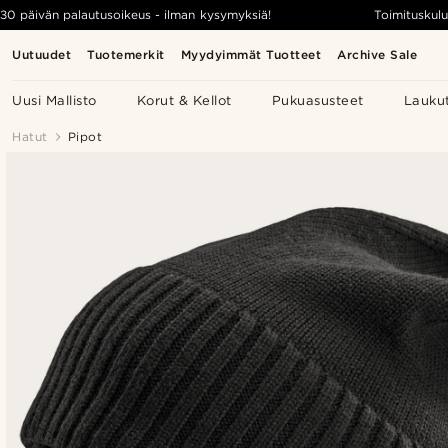
30 päivän palautusoikeus - ilman kysymyksiä!
Toimituskulu
Uutuudet
Tuotemerkit
Myydyimmät Tuotteet
Archive Sale
Uusi Mallisto
Korut & Kellot
Pukuasusteet
Lauku
Hatut
Pipot