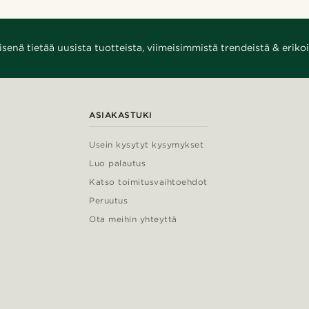
enä tietää uusista tuotteista, viimeisimmistä trendeistä & erikoi
ASIAKASTUKI
Usein kysytyt kysymykset
Luo palautus
Katso toimitusvaihtoehdot
Peruutus
Ota meihin yhteyttä