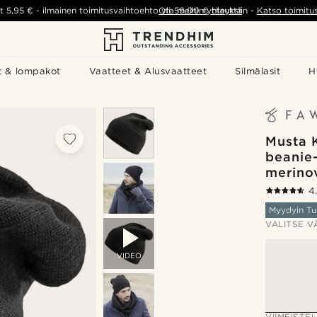
t
5,95 €
-
ilmainen toimitusvaihtoehto yli
Ota meihin yhteyttä
59,00 €
tilauksiin
-
Katso toimitu
t & lompakot
Vaatteet & Alusvaatteet
Silmälasit
H
Musta 
beanie
merinov
4
Myydyin Tu
VALITSE V
VIDEO
VIIMEISTEL