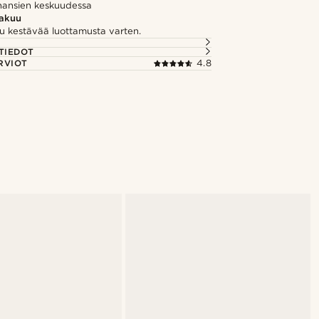
uhansien keskuudessa
takuu
u kestävää luottamusta varten.
TIEDOT
RVIOT
4.8