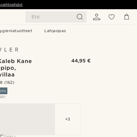
svaihtoehdot
Etsi
ygieniatuotteet
Lahjaopas
Kaleb Kane
44,95 €
-pipo,
illaa
.8
(162)
ote
ÄRI
+3
E TYYLI