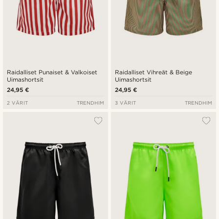
Raidalliset Punaiset & Valkoiset
Raidalliset Vihreät & Beige
Uimashortsit
Uimashortsit
24,95 €
24,95 €
2 VÄRIT
TRENDHIM
3 VÄRIT
TRENDHIM