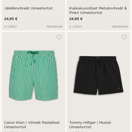
Jäkälänvihreät Uimashortsit
Kukkakuviolliset Metsänvihreät &
Pinkit Uimashortsit
24,95 €
24,95 €
5 VÄRIT
TRENDHIM
3 VÄRIT
TRENDHIM
Calvin Klein | Vihreät Raidalliset
Tommy Hilfiger | Mustat
Uimashortsit
Uimashortsit