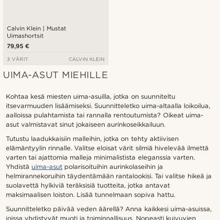
Calvin Klein | Mustat
Uimashortsit
79,95 €
3 VÄRIT
CALVIN KLEIN
UIMA-ASUT MIEHILLE
Kohtaa kesä miesten uima-asuilla, jotka on suunniteltu
itsevarmuuden lisäämiseksi. Suunnitteletko uima-altaalla loikoilua,
aalloissa pulahtamista tai rannalla rentoutumista? Oikeat uima-
asut valmistavat sinut jokaiseen aurinkoseikkailuun.
Tutustu laadukkaisiin malleihin, jotka on tehty aktiivisen
elämäntyylin rinnalle. Valitse eloisat värit silmiä hivelevää ilmettä
varten tai ajattomia malleja minimalistista eleganssia varten.
Yhdistä
uima-asut
polarisoituihin aurinkolaseihin ja
helmirannekoruihin täydentämään rantalookisi. Tai valitse hikeä ja
suolavettä hylkiviä teräksisiä tuotteita, jotka antavat
maksimaalisen loiston. Lisää tunnelmaan sopiva hattu.
Suunnitteletko päivää veden äärellä? Anna kaikkesi uima-asuissa,
joissa yhdistyvät muoti ja toiminnallisuus. Nopeasti kuivuvien