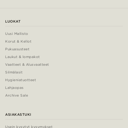
LUOKAT
Uusi Mallisto
Korut & Kellot
Pukuasusteet
Laukut & lompakot
Vaatteet & Alusvaatteet
Silmälasit
Hygieniatuotteet
Lahjaopas
Archive Sale
ASIAKASTUKI
Usein kysytyt kysymykset