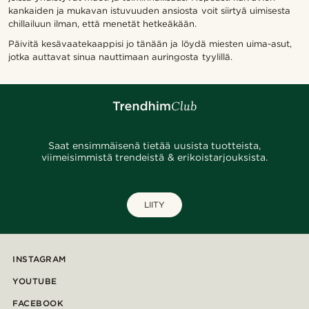
kankaiden ja mukavan istuvuuden ansiosta voit siirtyä uimisesta
chillailuun ilman, että menetät hetkeäkään.
Päivitä kesävaatekaappisi jo tänään ja löydä miesten uima-asut,
jotka auttavat sinua nauttimaan auringosta tyylillä.
Saat ensimmäisenä tietää uusista tuotteista,
viimeisimmistä trendeistä & erikoistarjouksista.
LIITY
INSTAGRAM
YOUTUBE
FACEBOOK