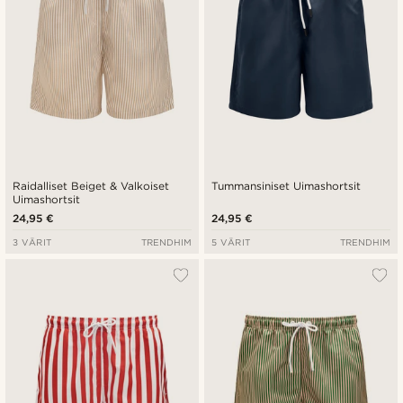
Raidalliset Beiget & Valkoiset
Tummansiniset Uimashortsit
Uimashortsit
24,95 €
24,95 €
3 VÄRIT
TRENDHIM
5 VÄRIT
TRENDHIM