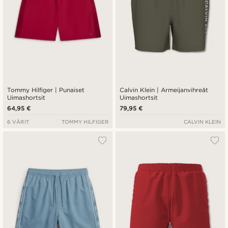
Tommy Hilfiger | Punaiset
Calvin Klein | Armeijanvihreät
Uimashortsit
Uimashortsit
64,95 €
79,95 €
6 VÄRIT
TOMMY HILFIGER
CALVIN KLEIN