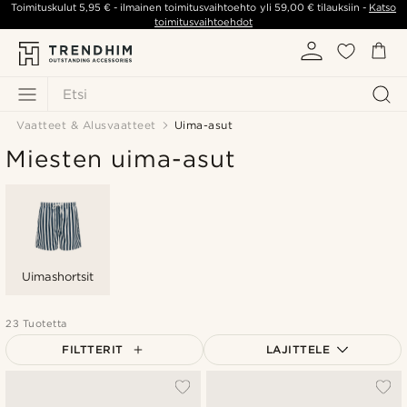
Toimituskulut
5,95 €
- ilmainen toimitusvaihtoehto yli
59,00 €
tilauksiin -
Katso
toimitusvaihtoehdot
Etsi
Vaatteet & Alusvaatteet
Uima-asut
Miesten uima-asut
Uimashortsit
23 Tuotetta
FILTTERIT
LAJITTELE
Suosituin