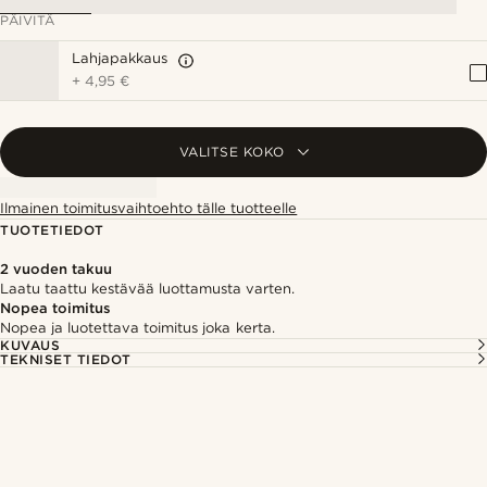
PÄIVITÄ
Lahjapakkaus
+
4,95 €
VALITSE KOKO
Ilmainen toimitusvaihtoehto tälle tuotteelle
TUOTETIEDOT
2 vuoden takuu
Laatu taattu kestävää luottamusta varten.
Nopea toimitus
Nopea ja luotettava toimitus joka kerta.
KUVAUS
TEKNISET TIEDOT