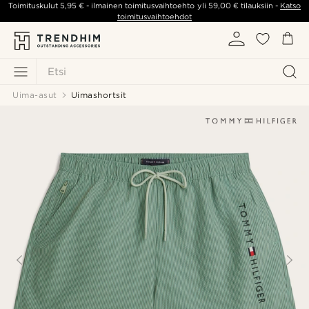
Toimituskulut
5,95 €
- ilmainen toimitusvaihtoehto yli
59,00 €
tilauksiin -
Katso
toimitusvaihtoehdot
Etsi
Uima-asut
Uimashortsit