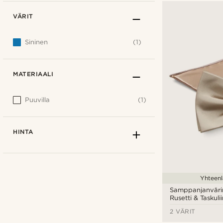
VÄRIT
Sininen
(1)
MATERIAALI
Puuvilla
(1)
HINTA
Yhteenl
Samppanjanväri
Rusetti & Taskulii
2 VÄRIT