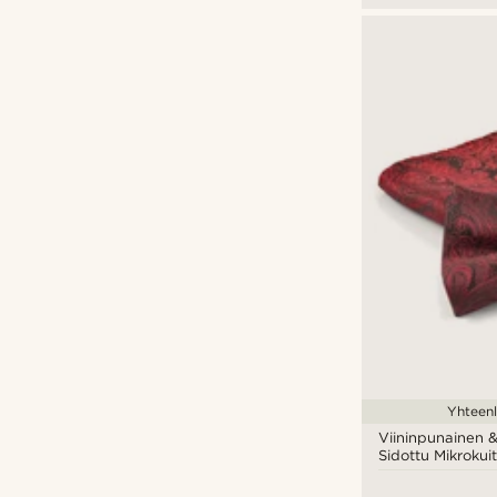
Yhteenl
Viininpunainen &
Sidottu Mikrokui
Taskuliina Setti