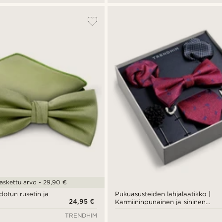
askettu arvo - 29,90 €
dotun rusetin ja
Pukuasusteiden lahjalaatikko |
24,95 €
Karmiininpunainen ja sininen
setti
TRENDHIM