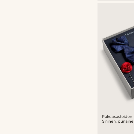
Pukuasusteiden l
Sininen, punaine
hopeanvärinen s