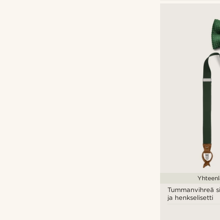
Yhteenl
Tummanvihreä sid
ja henkselisetti