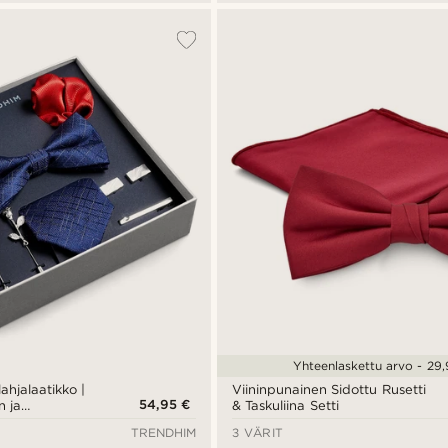
Yhteenlaskettu arvo - 29
ahjalaatikko |
Viininpunainen Sidottu Rusetti
54,95 €
n ja
& Taskuliina Setti
etti
TRENDHIM
3 VÄRIT