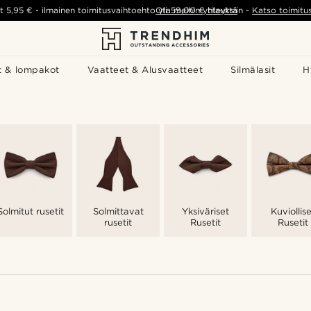
t
5,95 €
-
ilmainen toimitusvaihtoehto yli
Ota meihin yhteyttä
59,00 €
tilauksiin
-
Katso toimitu
t & lompakot
Vaatteet & Alusvaatteet
Silmälasit
H
Solmitut rusetit
Solmittavat
Yksiväriset
Kuviollis
rusetit
Rusetit
Rusetit