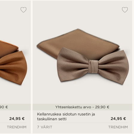
Suosituin
Uusin
Halvin
Kallein
,90 €
Yhteenlaskettu arvo - 29,90 €
Kellanruskea sidotun rusetin ja
24,95 €
24,95 €
taskuliinan setti
TRENDHIM
7 VÄRIT
TRENDHIM