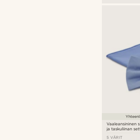
Yhteenl
Vaaleansininen s
ja taskuliinan set
5 VÄRIT