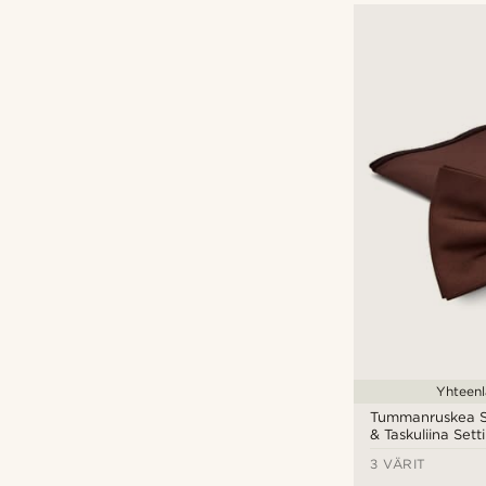
€
€
Yhteenl
Tummanruskea Si
& Taskuliina Setti
3 VÄRIT