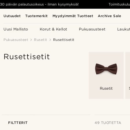
30 päivän palautusoikeus - ilman kysymyksiä!
Toimituskulu
Uutuudet
Tuotemerkit
Myydyimmät Tuotteet
Archive Sale
Uusi Mallisto
Korut & Kellot
Pukuasusteet
Lauku
Pukuasusteet
Rusetit
Rusettisetit
Rusettisetit
Rusetit
FILTTERIT
49 TUOTETTA