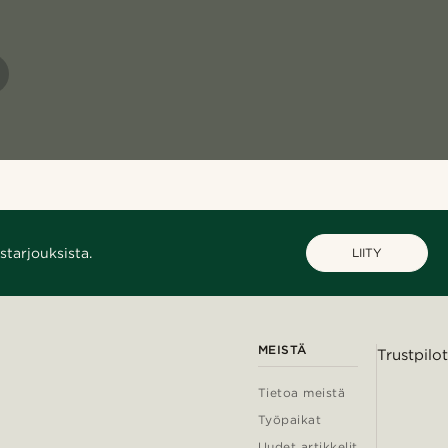
starjouksista.
LIITY
MEISTÄ
Trustpilot
Tietoa meistä
Työpaikat
Uudet artikkelit