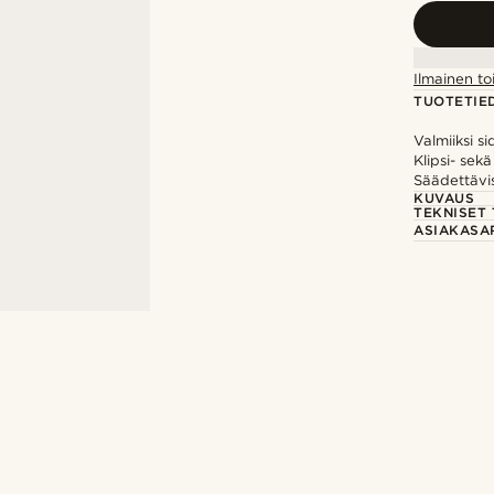
Ilmainen to
TUOTETIE
Valmiiksi s
Klipsi- sekä
Säädettävi
KUVAUS
TEKNISET 
ASIAKASA