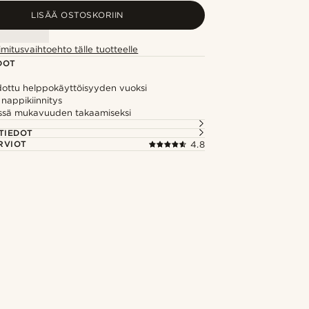
LISÄÄ OSTOSKORIIN
imitusvaihtoehto tälle tuotteelle
DOT
idottu helppokäyttöisyyden vuoksi
 nappikiinnitys
ssä mukavuuden takaamiseksi
TIEDOT
RVIOT
4.8