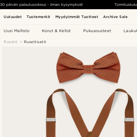
30 päivän palautusoikeus - ilman kysymyksiä!
Toimituskulu
Uutuudet
Tuotemerkit
Myydyimmät Tuotteet
Archive Sale
Uusi Mallisto
Korut & Kellot
Pukuasusteet
Lauku
Rusetit
Rusettisetit