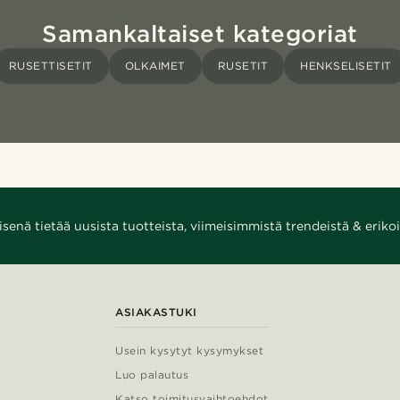
Samankaltaiset kategoriat
RUSETTISETIT
OLKAIMET
RUSETIT
HENKSELISETIT
enä tietää uusista tuotteista, viimeisimmistä trendeistä & erikoi
ASIAKASTUKI
Usein kysytyt kysymykset
Luo palautus
Katso toimitusvaihtoehdot