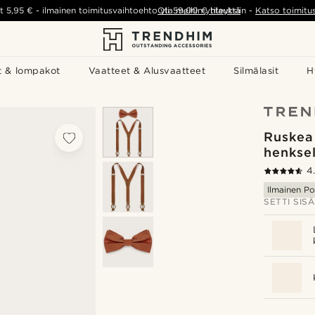
t
5,95 €
-
ilmainen toimitusvaihtoehto yli
Ota meihin yhteyttä
59,00 €
tilauksiin
-
Katso toimitu
t & lompakot
Vaatteet & Alusvaatteet
Silmälasit
H
Ruskea 
henksel
4
Ilmainen Po
SETTI SISÄ