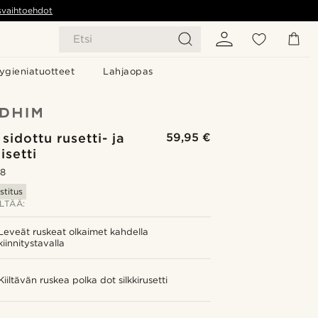
svaihtoehdot
Etsi
ygieniatuotteet
Lahjaopas
sidottu rusetti- ja
59,95 €
isetti
.8
stitus
LTÄÄ:
Leveät ruskeat olkaimet kahdella
kiinnitystavalla
Kiiltävän ruskea polka dot silkkirusetti