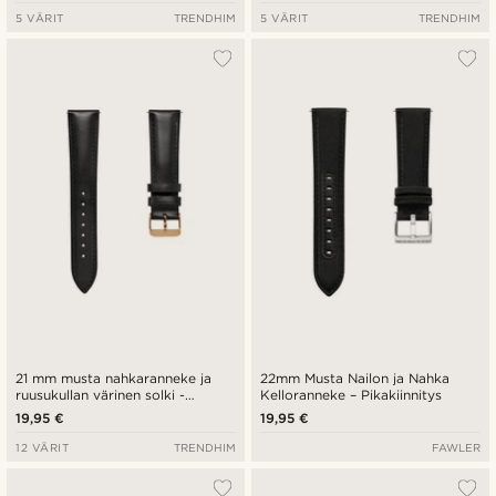
5 VÄRIT
TRENDHIM
5 VÄRIT
TRENDHIM
21 mm musta nahkaranneke ja
22mm Musta Nailon ja Nahka
ruusukullan värinen solki -
Kelloranneke – Pikakiinnitys
pikalukitus
19,95 €
19,95 €
12 VÄRIT
TRENDHIM
FAWLER