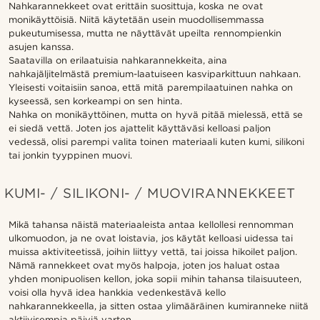
Nahkarannekkeet ovat erittäin suosittuja, koska ne ovat
monikäyttöisiä. Niitä käytetään usein muodollisemmassa
pukeutumisessa, mutta ne näyttävät upeilta rennompienkin
asujen kanssa.
Saatavilla on erilaatuisia nahkarannekkeita, aina
nahkajäljitelmästä premium-laatuiseen kasviparkittuun nahkaan.
Yleisesti voitaisiin sanoa, että mitä parempilaatuinen nahka on
kyseessä, sen korkeampi on sen hinta.
Nahka on monikäyttöinen, mutta on hyvä pitää mielessä, että se
ei siedä vettä. Joten jos ajattelit käyttäväsi kelloasi paljon
vedessä, olisi parempi valita toinen materiaali kuten kumi, silikoni
tai jonkin tyyppinen muovi.
KUMI- / SILIKONI- / MUOVIRANNEKKEET
Mikä tahansa näistä materiaaleista antaa kellollesi rennomman
ulkomuodon, ja ne ovat loistavia, jos käytät kelloasi uidessa tai
muissa aktiviteetissä, joihin liittyy vettä, tai joissa hikoilet paljon.
Nämä rannekkeet ovat myös halpoja, joten jos haluat ostaa
yhden monipuolisen kellon, joka sopii mihin tahansa tilaisuuteen,
voisi olla hyvä idea hankkia vedenkestävä kello
nahkarannekkeella, ja sitten ostaa ylimääräinen kumiranneke niitä
aktiivisempia päiviä varten.