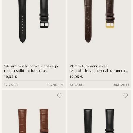
24 mm musta nahkaranneke ja
21 mm tummanruskea
musta solki - pikalukitus
krokotiilikuvioinen nahkaranneke
ja kullanvärinen solki - pikalukitus
19,95 €
19,95 €
12 VÄRIT
TRENDHIM
12 VÄRIT
TRENDHIM