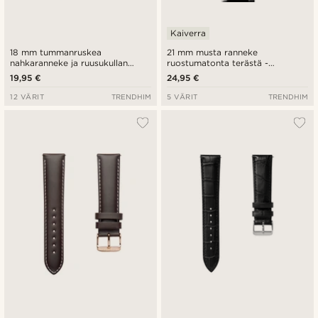
Kaiverra
18 mm tummanruskea
21 mm musta ranneke
nahkaranneke ja ruusukullan
ruostumatonta terästä -
värinen solki - pikalukitus
pikalukitus
19,95 €
24,95 €
12 VÄRIT
TRENDHIM
5 VÄRIT
TRENDHIM