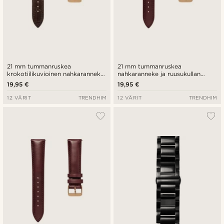
21 mm tummanruskea
21 mm tummanruskea
krokotiilikuvioinen nahkaranneke
nahkaranneke ja ruusukullan
ja ruusukullan värinen solki -
värinen solki - pikalukitus
19,95 €
19,95 €
pikalukitus
12 VÄRIT
TRENDHIM
12 VÄRIT
TRENDHIM