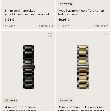
Kaiverra
18 mm tummanruskea
Yves | 20mm Musta Teräksinen
krokotiilikuvioinen nahkaranneke
Kelloranneke
ja ruusukullan värinen solki -
19,95 €
49,95 €
pikalukitus
12 VÄRIT
TRENDHIM
2 VÄRIT
SEIZMONT
Kaiverra
Kaiverra
24 mm musta ranneke
18 mm hopean- ja kullanvärinen
ruostumatonta terästä -
ranneke ruostumatonta terästä -