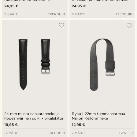
pikalukitus
pikalukitus
24,95 €
24,95 €
5 VÄRIT
TRENDHIM
5 VÄRIT
TRENDHIM
24 mm musta nahkaranneke ja
Ryka | 22mm tummanharmaa
hopeanvärinen solki - pikalukitus
Nailon Kelloranneke
19,95 €
12,95 €
12 VÄRIT
TRENDHIM
7 VÄRIT
FAWLER