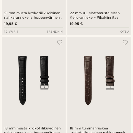
21 mm musta krokotiilikuvioinen
22 mm XL Mattamusta Mesh
nahkaranneke ja hopeanvärinen
Kelloranneke – Pikakiinnitys
solki - pikalukitus
19,95 €
19,95 €
12 VÄRIT
TRENDHIM
OTSU
18 mm musta krokotiilikuvioinen
18 mm tummanruskea
nahkaranneke ja hopeanvärinen
krokotiilikuvioinen nahkaranneke