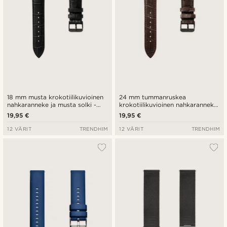
18 mm musta krokotiilikuvioinen
24 mm tummanruskea
nahkaranneke ja musta solki -
krokotiilikuvioinen nahkaranneke
pikalukitus
ja musta solki - pikalukitus
19,95 €
19,95 €
12 VÄRIT
TRENDHIM
12 VÄRIT
TRENDHIM