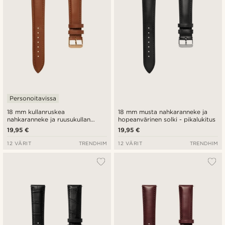
Personoitavissa
18 mm kullanruskea
18 mm musta nahkaranneke ja
nahkaranneke ja ruusukullan
hopeanvärinen solki - pikalukitus
värinen solki - pikalukitus
19,95 €
19,95 €
12 VÄRIT
TRENDHIM
12 VÄRIT
TRENDHIM