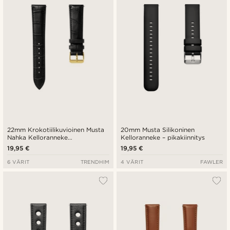
22mm Krokotiilikuvioinen Musta
20mm Musta Silikoninen
Nahka Kelloranneke
Kelloranneke – pikakiinnitys
Kullansävyisellä Soljella –
19,95 €
19,95 €
pikakiinnitys
6 VÄRIT
TRENDHIM
4 VÄRIT
FAWLER