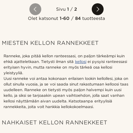
Sivu
1
/
2
Olet katsonut
1-60
/
84
tuotteesta
MIESTEN KELLON RANNEKKEET
Ranneke, joka pitää kellon ranteessasi, on paljon tärkeämpi kuin
ehkä ajatteletkaan. Tietysti ilman sitä
kellosi
ei pysyisi ranteessasi
erityisen hyvin, mutta ranneke on myös tärkeä osa kellosi
yleistyyliä.
Uusi ranneke voi antaa kokonaan erilaisen lookin kellollesi, joka on
ollut sinulla vuosia, ja se voi saada sinut rakastumaan kelloosi taas
uudelleen. Ranneke on tietysti myös paljon halvempi kuin uusi
kello, ja siksi se tarjoaakin upean vaihtoehdon, jolla saat vanhan
kellosi näyttämään aivan uudelta. Katsotaanpa erityylisiä
rannekkeita, joita voit hankkia kellokokoelmaasi.
NAHKAISET KELLON RANNEKKEET