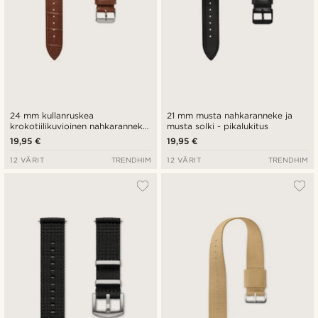
24 mm kullanruskea
21 mm musta nahkaranneke ja
krokotiilikuvioinen nahkaranneke
musta solki - pikalukitus
ja hopeanvärinen solki -
19,95 €
19,95 €
pikalukitus
12 VÄRIT
TRENDHIM
12 VÄRIT
TRENDHIM