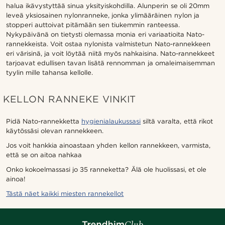
halua ikävystyttää sinua yksityiskohdilla. Alunperin se oli 20mm
leveä yksiosainen nylonranneke, jonka ylimääräinen nylon ja
stopperi auttoivat pitämään sen tiukemmin ranteessa.
Nykypäivänä on tietysti olemassa monia eri variaatioita Nato-
rannekkeista. Voit ostaa nylonista valmistetun Nato-rannekkeen
eri värisinä, ja voit löytää niitä myös nahkaisina. Nato-rannekkeet
tarjoavat edullisen tavan lisätä rennomman ja omaleimaisemman
tyylin mille tahansa kellolle.
KELLON RANNEKE VINKIT
Pidä Nato-rannekketta
hygienialaukussasi
siltä varalta, että rikot
käytössäsi olevan rannekkeen.
Jos voit hankkia ainoastaan yhden kellon rannekkeen, varmista,
että se on aitoa nahkaa
Onko kokoelmassasi jo 35 ranneketta? Älä ole huolissasi, et ole
ainoa!
Tästä näet kaikki miesten rannekellot