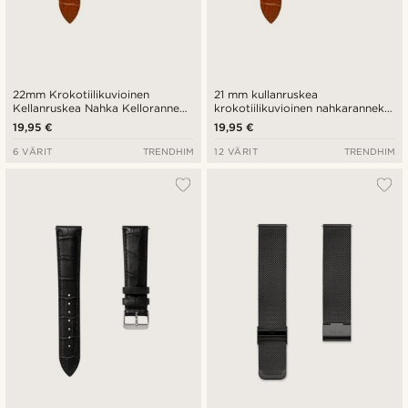
22mm Krokotiilikuvioinen
21 mm kullanruskea
Kellanruskea Nahka Kelloranneke
krokotiilikuvioinen nahkaranneke
Ruusukultaisella Soljella –
ja ruusukullan värinen solki -
19,95 €
19,95 €
pikakiinnitys
pikalukitus
6 VÄRIT
TRENDHIM
12 VÄRIT
TRENDHIM