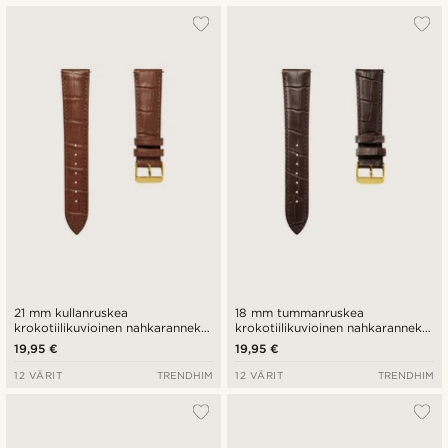
21 mm kullanruskea
18 mm tummanruskea
krokotiilikuvioinen nahkaranneke
krokotiilikuvioinen nahkaranneke
ja kullanvärinen solki - pikalukitus
ja kullanvärinen solki - pikalukitus
19,95 €
19,95 €
12 VÄRIT
TRENDHIM
12 VÄRIT
TRENDHIM