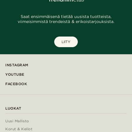
Saat ensimmäisenä tietää uusista tuotteista,
viimeisimmistä trendeistä & erikoistarjouksista.
LIITY
INSTAGRAM
YOUTUBE
FACEBOOK
LUOKAT
Uusi Mallisto
Korut & Kellot