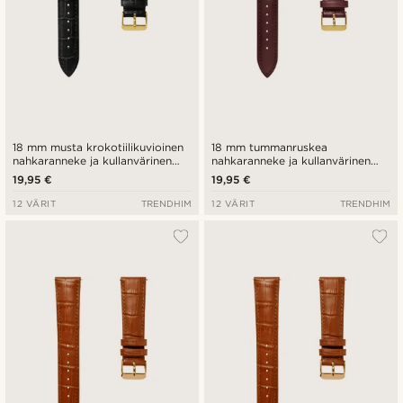
18 mm musta krokotiilikuvioinen
18 mm tummanruskea
nahkaranneke ja kullanvärinen
nahkaranneke ja kullanvärinen
solki - pikalukitus
solki - pikalukitus
19,95 €
19,95 €
12 VÄRIT
TRENDHIM
12 VÄRIT
TRENDHIM