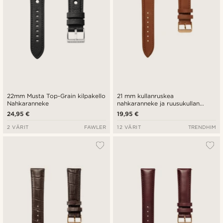
22mm Musta Top-Grain kilpakello
21 mm kullanruskea
Nahkaranneke
nahkaranneke ja ruusukullan
värinen solki - pikalukitus
24,95 €
19,95 €
2 VÄRIT
FAWLER
12 VÄRIT
TRENDHIM