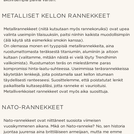
METALLISET KELLON RANNEKKEET
Metallirannekkeet (niitä kutsutaan myös rannekoruiksi) ovat upea
valinta useimpiin tilaisuuksiin, paitsi niinhin kaikista muodollisimpiin
(älä käytä sitä esimerkiksi smokin kanssa).
On olemassa monen eri tyyppisiä metallirannekkeita, aina
ruostumattomasta teräksestä titaniumiin, alumiiniin ja aitoon
kultaan (valitamme, mitään näistä ei vielä löyty Trendhimin
valikoimista). Ruostumaton teräs on mielestämme paras
kompromissi hinta-laatu-suhteessa. Useimmissa teräsrannekkeissa
käytetään lenkkejä, joita poistamalla saat kellon istumaan
täydellisesti ranteeseesi. Suosittelemme, että poistatutat lenkit
paikallisella kultasepälläsi, jotta ranneke ei vaurioituisi.
Metalliverkkoiset rannekkeet ovat myös aika suosittuja.
NATO-RANNEKKEET
Nato-rannekkeet ovat niittäneet suosiota viimeisen
vuosikymmenen aikana. Mikä on Nato-ranneke? No, sen historia
juontaa juurensa aina brittiläiseen armeijaan, mutta me emme