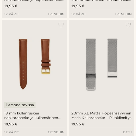
solki - pikalukitus
ja hopeanvärinen solki -
19,95 €
19,95 €
pikalukitus
12 VÄRIT
TRENDHIM
12 VÄRIT
TRENDHIM
Personoitavissa
18 mm kullanruskea
20mm XL Matta Hopeansävyinen
nahkaranneke ja kullanvärinen
Mesh Kelloranneke – Pikakiinnitys
solki - pikalukitus
19,95 €
19,95 €
12 VÄRIT
TRENDHIM
OTSU