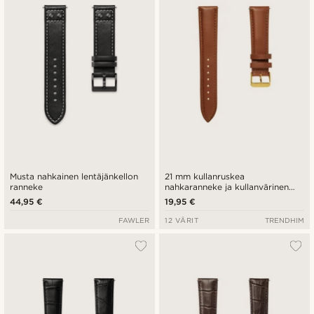
Musta nahkainen lentäjänkellon
21 mm kullanruskea
ranneke
nahkaranneke ja kullanvärinen
solki - pikalukitus
44,95 €
19,95 €
FAWLER
12 VÄRIT
TRENDHIM