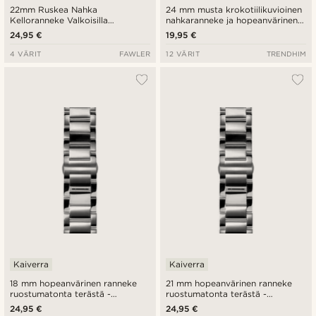
22mm Ruskea Nahka
24 mm musta krokotiilikuvioinen
Kelloranneke Valkoisilla
nahkaranneke ja hopeanvärinen
Ompeleilla & Ruusukultaisella
solki - pikalukitus
24,95 €
19,95 €
Soljella
4 VÄRIT
FAWLER
12 VÄRIT
TRENDHIM
Kaiverra
Kaiverra
18 mm hopeanvärinen ranneke
21 mm hopeanvärinen ranneke
ruostumatonta terästä -
ruostumatonta terästä -
pikalukitus
pikalukitus
24,95 €
24,95 €