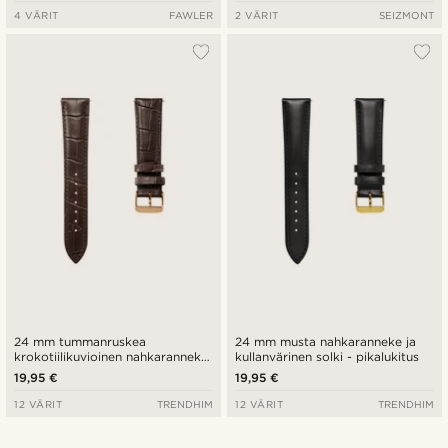
4 VÄRIT
FAWLER
2 VÄRIT
SEIZMONT
24 mm tummanruskea
24 mm musta nahkaranneke ja
krokotiilikuvioinen nahkaranneke
kullanvärinen solki - pikalukitus
ja ruusukullan värinen solki -
19,95 €
19,95 €
pikalukitus
12 VÄRIT
TRENDHIM
12 VÄRIT
TRENDHIM