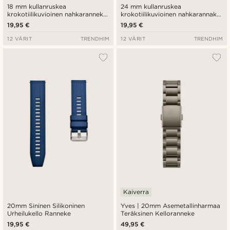
18 mm kullanruskea
24 mm kullanruskea
krokotiilikuvioinen nahkaranneke
krokotiilikuvioinen nahkarannake
ja musta solki - pikalukitus
ja ruusukullan värinen solki -
19,95 €
19,95 €
pikalukitus
12 VÄRIT
TRENDHIM
12 VÄRIT
TRENDHIM
Kaiverra
20mm Sininen Silikoninen
Yves | 20mm Asemetallinharmaa
Urheilukello Ranneke
Teräksinen Kelloranneke
19,95 €
49,95 €