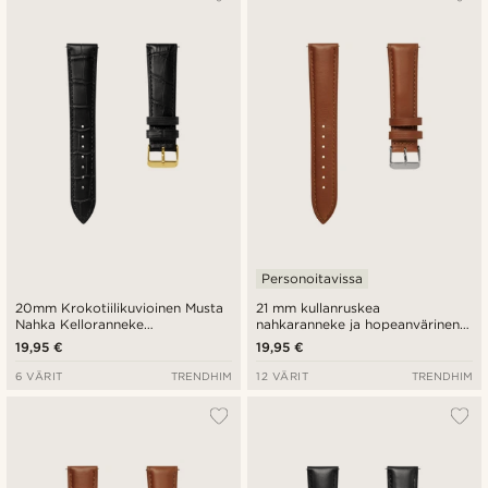
Uusin
Halvin
Kallein
Personoitavissa
20mm Krokotiilikuvioinen Musta
21 mm kullanruskea
Nahka Kelloranneke
nahkaranneke ja hopeanvärinen
Kullansävyisellä Soljella –
solki - pikalukitus
19,95 €
19,95 €
pikakiinnitys
6 VÄRIT
TRENDHIM
12 VÄRIT
TRENDHIM