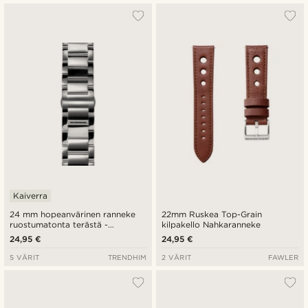
Kaiverra
24 mm hopeanvärinen ranneke
22mm Ruskea Top-Grain
ruostumatonta terästä -
kilpakello Nahkaranneke
pikalukitus
24,95 €
24,95 €
5 VÄRIT
TRENDHIM
2 VÄRIT
FAWLER