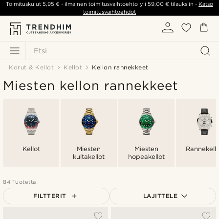
Toimituskulut
5,95 €
- ilmainen toimitusvaihtoehto yli
59,00 €
tilauksiin -
Katso
toimitusvaihtoehdot
Etsi
Korut & Kellot
Kellot
Kellon rannekkeet
Miesten kellon rannekkeet
Kellot
Miesten
Miesten
Rannekell
kultakellot
hopeakellot
84 Tuotetta
FILTTERIT
LAJITTELE
Suosituin