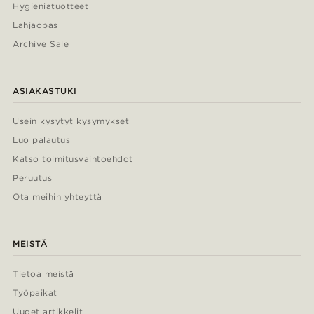
Hygieniatuotteet
Lahjaopas
Archive Sale
ASIAKASTUKI
Usein kysytyt kysymykset
Luo palautus
Katso toimitusvaihtoehdot
Peruutus
Ota meihin yhteyttä
MEISTÄ
Tietoa meistä
Työpaikat
Uudet artikkelit