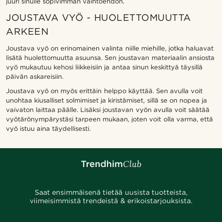
juuri sinulle sopivimman vaihtoehdon.
JOUSTAVA VYÖ - HUOLETTOMUUTTA
ARKEEN
Joustava vyö on erinomainen valinta niille miehille, jotka haluavat
lisätä huolettomuutta asuunsa. Sen joustavan materiaalin ansiosta
vyö mukautuu kehosi liikkeisiin ja antaa sinun keskittyä täysillä
päivän askareisiin.
Joustava vyö on myös erittäin helppo käyttää. Sen avulla voit
unohtaa kiusalliset solmimiset ja kiristämiset, sillä se on nopea ja
vaivaton laittaa päälle. Lisäksi joustavan vyön avulla voit säätää
vyötärönympärystäsi tarpeen mukaan, joten voit olla varma, että
vyö istuu aina täydellisesti.
Saat ensimmäisenä tietää uusista tuotteista,
viimeisimmistä trendeistä & erikoistarjouksista.