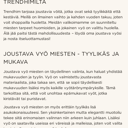
TRENDHIMILTÄ
Trendhim tarjoaa joustavia vöitä, jotka ovat sekä tyylikkäitä että
kestäviä. Meillä on ilmainen vaihto ja kahden vuoden takuu, joten
voit shoppailla huoletta. Meidän valikoimamme on suunniteltu
miesten tarpeet huomioiden, ja jokainen vyö on valittu huolella.
Älä jää paitsi tästä mahdollisuudesta – löydä oma joustava vyösi
ja nosta itseluottamustasi!
JOUSTAVA VYÖ MIESTEN - TYYLIKÄS JA
MUKAVA
Joustava vyö miesten on täydellinen valinta, kun haluat yhdistää
mukavuuden ja tyylin. Vyö on valmistettu joustavasta
materiaalista, joka takaa sen, että se sopii täydellisesti
mukavuuden lisäksi myös kaikille vyötärönympäryksille. Tämä
tarkoittaa sitä, että voit unohtaa epämukavat vyöt, jotka
kiristävät tai puristavat.
Joustava vyö miesten on myös erittäin tyylikäs lisä
asukokonaisuuteesi. Sen yksinkertainen mutta elegantti muotoilu
tekee siitä erinomaisen valinnan niin arkeen kuin juhlaan. Lisäksi
vyö on saatavilla useissa eri väreissä ja malleissa, joten voit valita