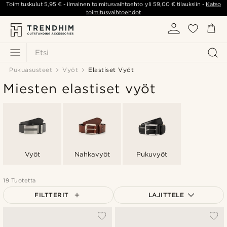
Toimituskulut
5,95 €
- ilmainen toimitusvaihtoehto yli
59,00 €
tilauksiin -
Katso
toimitusvaihtoehdot
Etsi
Pukuasusteet
Vyöt
Elastiset Vyöt
Miesten elastiset vyöt
Vyöt
Nahkavyöt
Pukuvyöt
19 Tuotetta
FILTTERIT
LAJITTELE
Suosituin