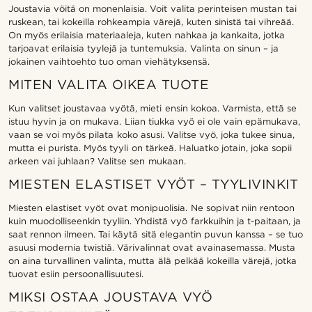
Joustavia vöitä on monenlaisia. Voit valita perinteisen mustan tai
ruskean, tai kokeilla rohkeampia värejä, kuten sinistä tai vihreää.
On myös erilaisia materiaaleja, kuten nahkaa ja kankaita, jotka
tarjoavat erilaisia tyylejä ja tuntemuksia. Valinta on sinun – ja
jokainen vaihtoehto tuo oman viehätyksensä.
MITEN VALITA OIKEA TUOTE
Kun valitset joustavaa vyötä, mieti ensin kokoa. Varmista, että se
istuu hyvin ja on mukava. Liian tiukka vyö ei ole vain epämukava,
vaan se voi myös pilata koko asusi. Valitse vyö, joka tukee sinua,
mutta ei purista. Myös tyyli on tärkeä. Haluatko jotain, joka sopii
arkeen vai juhlaan? Valitse sen mukaan.
MIESTEN ELASTISET VYÖT – TYYLIVINKIT
Miesten elastiset vyöt ovat monipuolisia. Ne sopivat niin rentoon
kuin muodolliseenkin tyyliin. Yhdistä vyö farkkuihin ja t-paitaan, ja
saat rennon ilmeen. Tai käytä sitä elegantin puvun kanssa – se tuo
asuusi modernia twistiä. Värivalinnat ovat avainasemassa. Musta
on aina turvallinen valinta, mutta älä pelkää kokeilla värejä, jotka
tuovat esiin persoonallisuutesi.
MIKSI OSTAA JOUSTAVA VYÖ