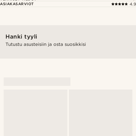
ASIAKASARVIOT
4.9
Hanki tyyli
Tutustu asusteisiin ja osta suosikkisi
@gianlucca_franco11