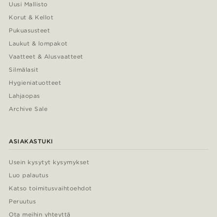
Uusi Mallisto
Korut & Kellot
Pukuasusteet
Laukut & lompakot
Vaatteet & Alusvaatteet
Silmälasit
Hygieniatuotteet
Lahjaopas
Archive Sale
ASIAKASTUKI
Usein kysytyt kysymykset
Luo palautus
Katso toimitusvaihtoehdot
Peruutus
Ota meihin yhteyttä