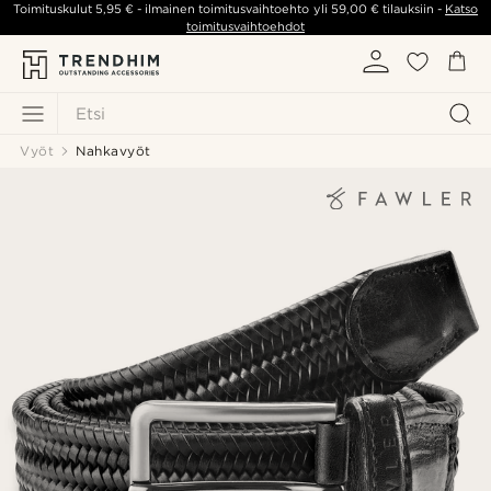
Toimituskulut
5,95 €
- ilmainen toimitusvaihtoehto yli
59,00 €
tilauksiin -
Katso
toimitusvaihtoehdot
Etsi
Vyöt
Nahkavyöt