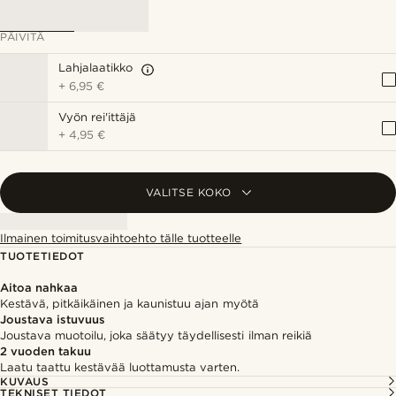
PÄIVITÄ
Lahjalaatikko
+
6,95 €
Vyön rei'ittäjä
+
4,95 €
VALITSE KOKO
Ilmainen toimitusvaihtoehto tälle tuotteelle
TUOTETIEDOT
Aitoa nahkaa
Kestävä, pitkäikäinen ja kaunistuu ajan myötä
Joustava istuvuus
Joustava muotoilu, joka säätyy täydellisesti ilman reikiä
2 vuoden takuu
Laatu taattu kestävää luottamusta varten.
KUVAUS
TEKNISET TIEDOT