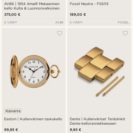
AV86 | 1954 Amalfi Mekaaninen
Fossil Neutra - FS6113
kello Kulta & Luonnonvalkoinen
375,00 €
189,00 €
2 VÄRIT
AV86
5 VÄRIT
FOSSIL
Kaiverra
Easton | Kullanvärinen taskukello
Dante | Kullanväriset Teräslinkit
Dante-kellorannekkeeseen
99,95 €
9,95 €