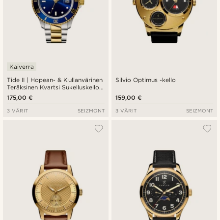
Kaiverra
Tide II | Hopean- & Kullanvärinen
Silvio Optimus -kello
Teräksinen Kvartsi Sukelluskello
Sinisellä Kellotaululla &
175,00 €
159,00 €
Syklopsilla
3 VÄRIT
SEIZMONT
3 VÄRIT
SEIZMONT