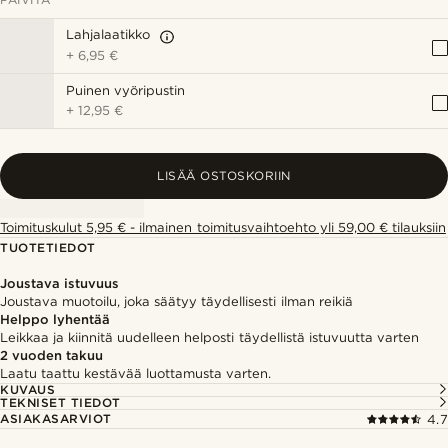
Lahjalaatikko
+
6,95 €
Puinen vyöripustin
+
12,95 €
LISÄÄ OSTOSKORIIN
Toimituskulut 5,95 € - ilmainen toimitusvaihtoehto yli 59,00 € tilauksiin
TUOTETIEDOT
Joustava istuvuus
Joustava muotoilu, joka säätyy täydellisesti ilman reikiä
Helppo lyhentää
Leikkaa ja kiinnitä uudelleen helposti täydellistä istuvuutta varten
2 vuoden takuu
Laatu taattu kestävää luottamusta varten.
KUVAUS
TEKNISET TIEDOT
ASIAKASARVIOT
4.7