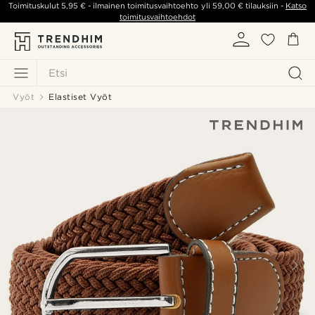
Toimituskulut
5,95 €
- ilmainen toimitusvaihtoehto yli
59,00 €
tilauksiin -
Katso
toimitusvaihtoehdot
Etsi
Vyöt
Elastiset Vyöt