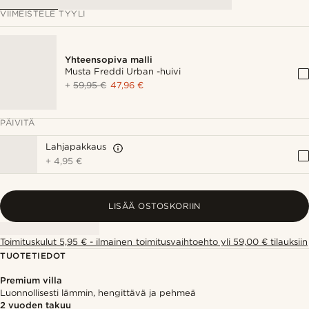
VIIMEISTELE TYYLI
Yhteensopiva malli
Musta Freddi Urban -huivi
+
59,95 €
47,96 €
PÄIVITÄ
Lahjapakkaus
+
4,95 €
LISÄÄ OSTOSKORIIN
Toimituskulut 5,95 € - ilmainen toimitusvaihtoehto yli 59,00 € tilauksiin
TUOTETIEDOT
Premium villa
Luonnollisesti lämmin, hengittävä ja pehmeä
2 vuoden takuu