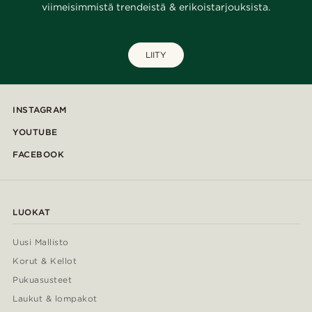
viimeisimmistä trendeistä & erikoistarjouksista.
LIITY
INSTAGRAM
YOUTUBE
FACEBOOK
LUOKAT
Uusi Mallisto
Korut & Kellot
Pukuasusteet
Laukut & lompakot