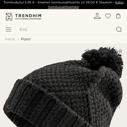
Toimituskulut
5,95 €
- ilmainen toimitusvaihtoehto yli
59,00 €
tilauksiin -
Katso
toimitusvaihtoehdot
Etsi
Hatut
Pipot