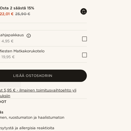
Osta 2 säästä 15%
22,01 €
25,90 €
Lahjapakkaus
+
4,95 €
iesten Matkakorukotelo
+
19,95 €
LISÄÄ OSTOSKORIIN
ut 5,95 € - ilmainen toimitusvaihtoehto yli
uksiin
DOT
äs
inen, ruostumaton ja haalistumaton
ytystä ja allergisia reaktioita