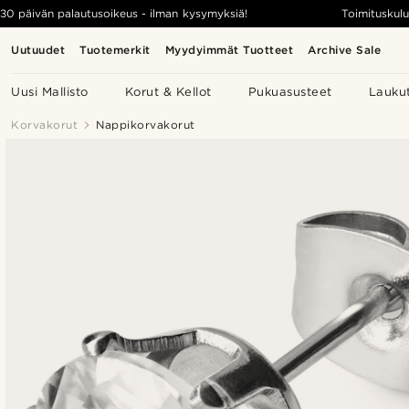
30 päivän palautusoikeus - ilman kysymyksiä!
Toimituskulu
Uutuudet
Tuotemerkit
Myydyimmät Tuotteet
Archive Sale
Uusi Mallisto
Korut & Kellot
Pukuasusteet
Lauku
Korvakorut
Nappikorvakorut