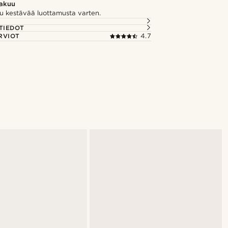
takuu
u kestävää luottamusta varten.
TIEDOT
RVIOT
4.7