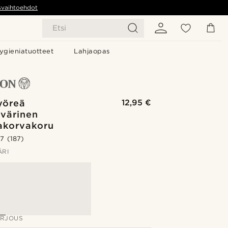
svaihtoehdot
Etsi
ygieniatuotteet
Lahjaopas
yöreä
12,95 €
värinen
iakorvakoru
.7
(187)
ÄRI
ARJOUS