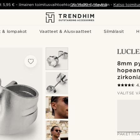
t
5,95 €
-
ilmainen toimitusvaihtoehto yli
Ota meihin yhteyttä
59,00 €
tilauksiin
-
Katso toimitu
t & lompakot
Vaatteet & Alusvaatteet
Silmälasit
H
8mm p
hopean
zirkon
4
VALITSE V
PAKETTIT