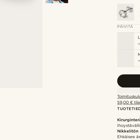
PÄIVITÄ
M
Toimituskul
59,00 € tila
TUOTETIE
Kirurginter
Ihoystäväll
Nikkelitön
Ehkäisee ärs