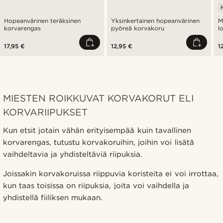
Hopeanvärinen teräksinen
Yksinkertainen hopeanvärinen
M
korvarengas
pyöreä korvakoru
l
17,95 €
12,95 €
1
MIESTEN ROIKKUVAT KORVAKORUT ELI
KORVARIIPUKSET
Kun etsit jotain vähän erityisempää kuin tavallinen
korvarengas, tutustu korvakoruihin, joihin voi lisätä
vaihdeltavia ja yhdisteltäviä riipuksia.
Joissakin korvakoruissa riippuvia koristeita ei voi irrottaa,
kun taas toisissa on riipuksia, joita voi vaihdella ja
yhdistellä fiiliksen mukaan.