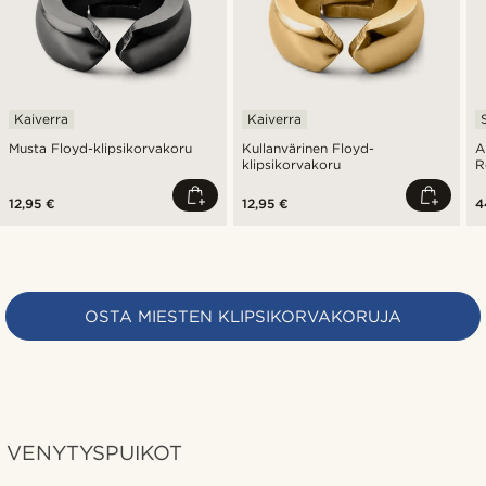
Kaiverra
Kaiverra
Musta Floyd-klipsikorvakoru
Kullanvärinen Floyd-
A
klipsikorvakoru
R
k
12,95 €
12,95 €
4
OSTA MIESTEN KLIPSIKORVAKORUJA
VENYTYSPUIKOT