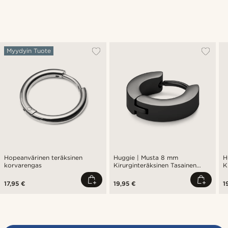
Myydyin Tuote
Hopeanvärinen teräksinen
Huggie | Musta 8 mm
H
korvarengas
Kirurginteräksinen Tasainen
K
Korvarengas
17,95 €
19,95 €
1