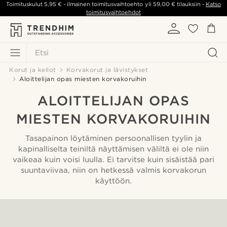
Toimituskulut
5,95 €
- ilmainen toimitusvaihtoehto yli
59,00 €
tilauksiin -
Katso
toimitusvaihtoehdot
Etsi
Korut ja kellot
Korvakorut ja lävistykset
Aloittelijan opas miesten korvakoruihin
ALOITTELIJAN OPAS
MIESTEN KORVAKORUIHIN
Tasapainon löytäminen persoonallisen tyylin ja
kapinalliselta teiniltä näyttämisen väliltä ei ole niin
vaikeaa kuin voisi luulla. Ei tarvitse kuin sisäistää pari
suuntaviivaa, niin on hetkessä valmis korvakorun
käyttöön.