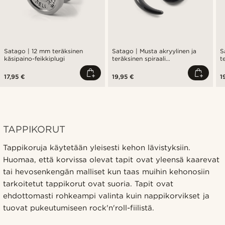
Satago | 12 mm teräksinen
Satago | Musta akryylinen ja
S
käsipaino-feikkiplugi
teräksinen spiraali
t
feikkivenytyskoru
17,95 €
19,95 €
1
TAPPIKORUT
Tappikoruja käytetään yleisesti kehon lävistyksiin.
Huomaa, että korvissa olevat tapit ovat yleensä kaarevat
tai hevosenkengän malliset kun taas muihin kehonosiin
tarkoitetut tappikorut ovat suoria. Tapit ovat
ehdottomasti rohkeampi valinta kuin nappikorvikset ja
tuovat pukeutumiseen rock'n'roll-fiilistä.