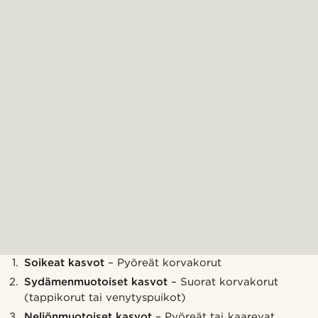
Soikeat kasvot
– Pyöreät korvakorut
Sydämenmuotoiset kasvot
– Suorat korvakorut
(tappikorut tai venytyspuikot)
Neliönmuotoiset kasvot
– Pyöreät tai kaarevat