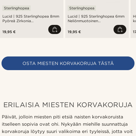
Sterlinghopea
Sterlinghopea
Lucid | 925 Sterlinghopea 8mm
Lucid | 925 Sterlinghopea 6mm
H
Pyöreä Zirkonia
Neliönmuotoinen
k
Nappikorvakoru
Zirkoniakorvakoru
19,95 €
19,95 €
1
OSTA MIESTEN KORVAKORUJA TÄSTÄ
ERILAISIA MIESTEN KORVAKORUJA
Päivät, jolloin miesten piti etsiä naisten korvakoruista
itselleen sopivia ovat ohi. Nykyään miehille suunnattuja
korvakoruja löytyy suuri valikoima eri tyyleissä, jotta voit