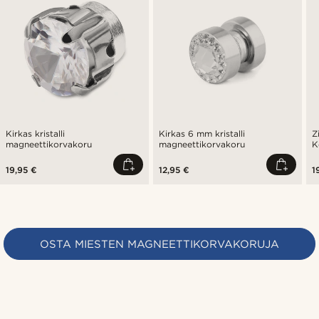
Kirkas kristalli
Kirkas 6 mm kristalli
Z
magneettikorvakoru
magneettikorvakoru
K
19,95 €
12,95 €
1
OSTA MIESTEN MAGNEETTIKORVAKORUJA