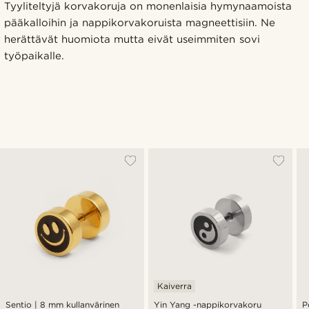
Tyyliteltyjä korvakoruja on monenlaisia hymynaamoista
pääkalloihin ja nappikorvakoruista magneettisiin. Ne
herättävät huomiota mutta eivät useimmiten sovi
työpaikalle.
Kaiverra
Sentio | 8 mm kullanvärinen
Yin Yang -nappikorvakoru
P