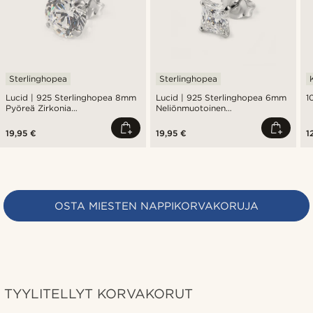
Sterlinghopea
Sterlinghopea
Lucid | 925 Sterlinghopea 8mm
Lucid | 925 Sterlinghopea 6mm
1
Pyöreä Zirkonia
Neliönmuotoinen
Nappikorvakoru
Zirkoniakorvakoru
19,95 €
19,95 €
1
OSTA MIESTEN NAPPIKORVAKORUJA
TYYLITELLYT KORVAKORUT