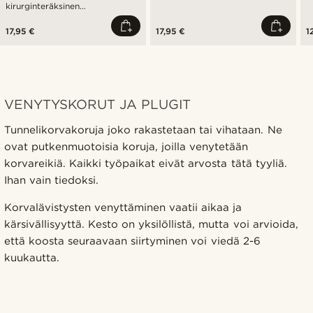
kirurginteräksinen
hymiönappikorvakoru
17,95 €
17,95 €
1
VENYTYSKORUT JA PLUGIT
Tunnelikorvakoruja joko rakastetaan tai vihataan. Ne
ovat putkenmuotoisia koruja, joilla venytetään
korvareikiä. Kaikki työpaikat eivät arvosta tätä tyyliä.
Ihan vain tiedoksi.
Korvalävistysten venyttäminen vaatii aikaa ja
kärsivällisyyttä. Kesto on yksilöllistä, mutta voi arvioida,
että koosta seuraavaan siirtyminen voi viedä 2-6
kuukautta.