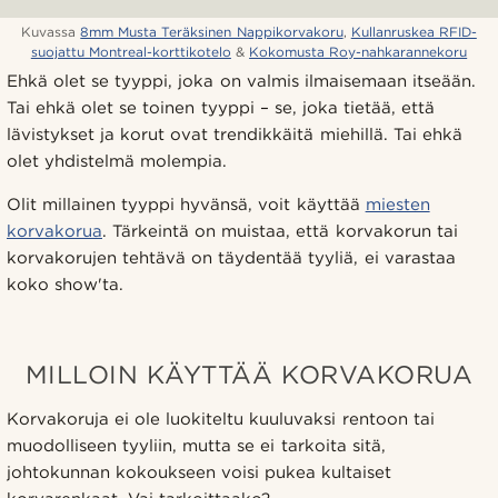
Kuvassa
8mm Musta Teräksinen Nappikorvakoru
,
Kullanruskea RFID-
suojattu Montreal-korttikotelo
&
Kokomusta Roy-nahkarannekoru
Ehkä olet se tyyppi, joka on valmis ilmaisemaan itseään.
Tai ehkä olet se toinen tyyppi – se, joka tietää, että
lävistykset ja korut ovat trendikkäitä miehillä. Tai ehkä
olet yhdistelmä molempia.
Olit millainen tyyppi hyvänsä, voit käyttää
miesten
korvakorua
. Tärkeintä on muistaa, että korvakorun tai
korvakorujen tehtävä on täydentää tyyliä, ei varastaa
koko show'ta.
MILLOIN KÄYTTÄÄ KORVAKORUA
Korvakoruja ei ole luokiteltu kuuluvaksi rentoon tai
muodolliseen tyyliin, mutta se ei tarkoita sitä,
johtokunnan kokoukseen voisi pukea kultaiset