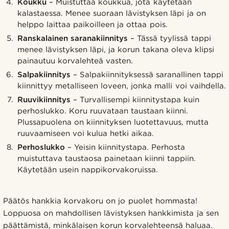
Koukku
– Muistuttaa koukkua, jota käytetään
kalastaessa. Menee suoraan lävistyksen läpi ja on
helppo laittaa paikoilleen ja ottaa pois.
Ranskalainen saranakiinnitys
– Tässä tyylissä tappi
menee lävistyksen läpi, ja korun takana oleva klipsi
painautuu korvalehteä vasten.
Salpakiinnitys
– Salpakiinnityksessä saranallinen tappi
kiinnittyy metalliseen loveen, jonka malli voi vaihdella.
Ruuvikiinnitys
– Turvallisempi kiinnitystapa kuin
perhoslukko. Koru ruuvataan taustaan kiinni.
Plussapuolena on kiinnityksen luotettavuus, mutta
ruuvaamiseen voi kulua hetki aikaa.
Perhoslukko
– Yeisin kiinnitystapa. Perhosta
muistuttava taustaosa painetaan kiinni tappiin.
Käytetään usein nappikorvakoruissa.
Päätös hankkia korvakoru on jo puolet hommasta!
Loppuosa on mahdollisen lävistyksen hankkimista ja sen
päättämistä, minkälaisen korun korvalehteensä haluaa.