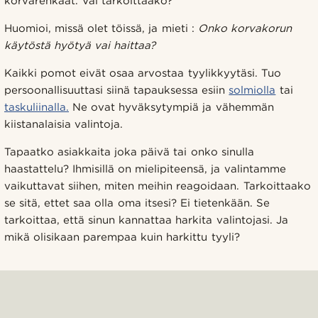
korvarenkaat. Vai tarkoittaako?
Huomioi, missä olet töissä, ja mieti :
Onko korvakorun
käytöstä hyötyä vai haittaa?
Kaikki pomot eivät osaa arvostaa tyylikkyytäsi. Tuo
persoonallisuuttasi siinä tapauksessa esiin
solmiolla
tai
taskuliinalla.
Ne ovat hyväksytympiä ja vähemmän
kiistanalaisia valintoja.
Tapaatko asiakkaita joka päivä tai onko sinulla
haastattelu? Ihmisillä on mielipiteensä, ja valintamme
vaikuttavat siihen, miten meihin reagoidaan. Tarkoittaako
se sitä, ettet saa olla oma itsesi? Ei tietenkään. Se
tarkoittaa, että sinun kannattaa harkita valintojasi. Ja
mikä olisikaan parempaa kuin harkittu tyyli?