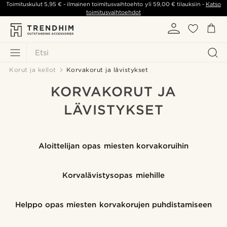
Toimituskulut
5,95 €
- ilmainen toimitusvaihtoehto yli
59,00 €
tilauksiin -
Katso
toimitusvaihtoehdot
Etsi
Korut ja kellot
Korvakorut ja lävistykset
KORVAKORUT JA
LÄVISTYKSET
Aloittelijan opas miesten korvakoruihin
Korvalävistysopas miehille
Helppo opas miesten korvakorujen puhdistamiseen