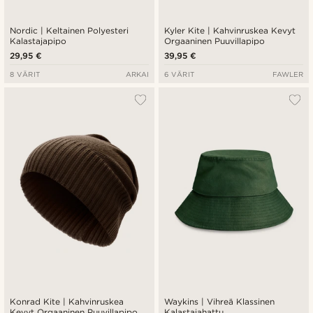
Nordic | Keltainen Polyesteri
Kyler Kite | Kahvinruskea Kevyt
Kalastajapipo
Orgaaninen Puuvillapipo
29,95 €
39,95 €
8 VÄRIT
ARKAI
6 VÄRIT
FAWLER
Konrad Kite | Kahvinruskea
Waykins | Vihreä Klassinen
Kevyt Orgaaninen Puuvillapipo
Kalastajahattu