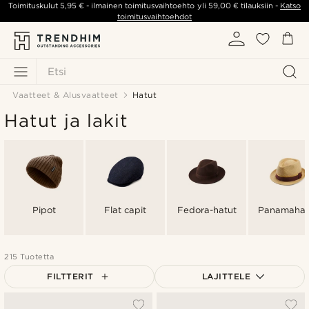
Toimituskulut
5,95 €
- ilmainen toimitusvaihtoehto yli
59,00 €
tilauksiin -
Katso
toimitusvaihtoehdot
Etsi
Vaatteet & Alusvaatteet
Hatut
Hatut ja lakit
Pipot
Flat capit
Fedora-hatut
Panamahat
215 Tuotetta
FILTTERIT
LAJITTELE
Suosituin