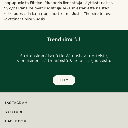
loppupuolelta lähtien. Alunperin lierihattuja käyttivät naiset.
Nykypäivänä ne ovat suosittuja sekä miesten että naisten
keskuudessa ja jopa popstarat kuten Justin Timberlate ovat
käyttáneet niitä vuosia.
Saat ensimmäisenä tietää uusista tuotteista,
viimeisimmistä trendeistä & erikoistarjouksista.
LIITY
INSTAGRAM
YOUTUBE
FACEBOOK