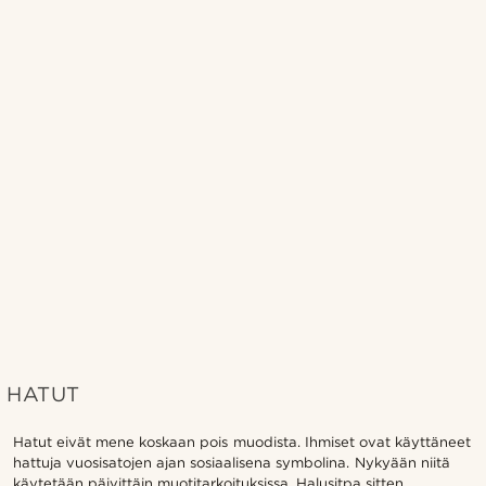
HATUT
Hatut eivät mene koskaan pois muodista. Ihmiset ovat käyttäneet
hattuja vuosisatojen ajan sosiaalisena symbolina. Nykyään niitä
käytetään päivittäin muotitarkoituksissa. Halusitpa sitten