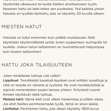
täydentää ulkoasuasi tai luoda itsellesi ainutlaatuisen tyylin,
klassinen hattu tai lakki tekee sen puolestasi. Yksi kaikista yleisin
hatuista on tyylikäs lierihattu, jota on käytetty 20-luvulta alkaen.
MIESTEN HATUT
Hatuista on tullut enemmän kuin pelkkä muotiasuste. Niitä
käytetään käytännöllisistä syistä, kuten suojaamaan auringolta tai
tuulelta. Joskun hatun laittaminen on huomattavasti helpompaa
kuin hiusten laittaminen!
HATTU JOKA TILAISUUTEEN
Joten minkälaisia hattuja voit valita?
Lippikset
: Trendikkäät baseball-lippikset ovat erittäin suosittuja ja
niitä on tarjolla eri värisinä ja tyylisinä. Ne ovat monikäyttöisiä ja
sopivat monenlaisten asujen kanssa yhteen. Erityisesti nuoret
ihmiset näyttävät näitä hattuja.
Matalat lakit
: Nämä lakit ovat olleet maisemissa jo pitkän aikaa.
Jos etsit itsellesi perinteisempää tyyliä, tämä on sinun lakkisi.
Lierihatut
: Perinteinen hattu, jota ollaan käytetty 1800-luvun