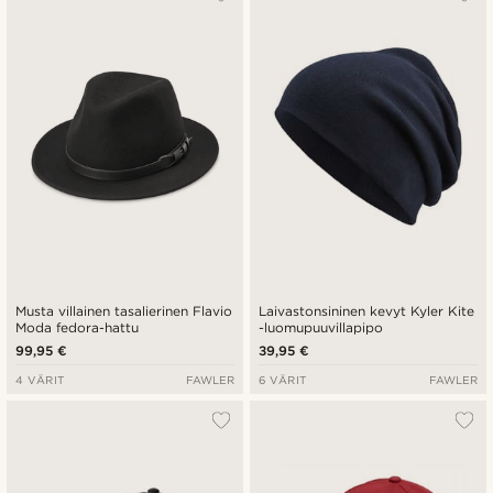
Uusin
Halvin
Kallein
Musta villainen tasalierinen Flavio
Laivastonsininen kevyt Kyler Kite
Moda fedora-hattu
-luomupuuvillapipo
99,95 €
39,95 €
4 VÄRIT
FAWLER
6 VÄRIT
FAWLER