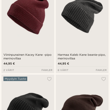
Viininpunainen Kacey Kane -pipo
Harmaa Kaleb Kane beanie-pipo,
merinovillaa
merinovillaa
44,95 €
44,95 €
2 VÄRIT
FAWLER
6 VÄRIT
FAWLER
Myydyin Tuote