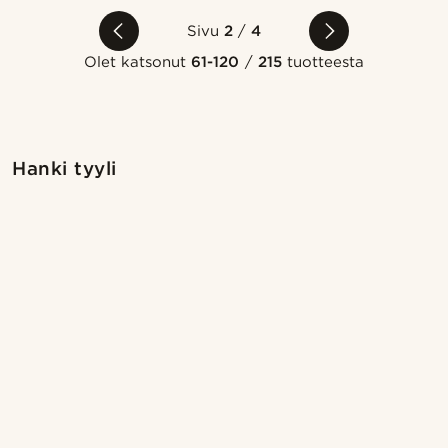
Sivu
2
/
4
Olet katsonut
61-120
/
215
tuotteesta
Osta tyyli
O
Hanki tyyli
@gianlucca_franco11
@pabloceazar