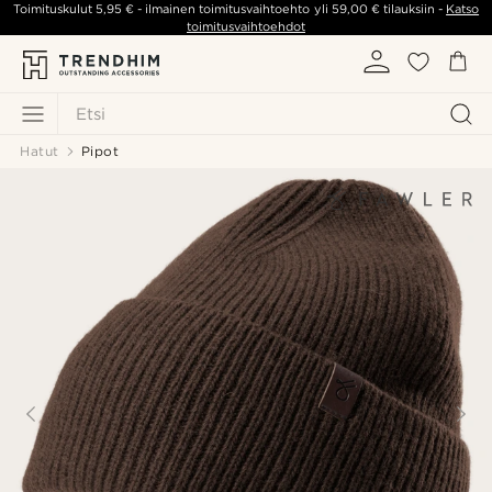
Toimituskulut
5,95 €
- ilmainen toimitusvaihtoehto yli
59,00 €
tilauksiin -
Katso
toimitusvaihtoehdot
Etsi
Hatut
Pipot