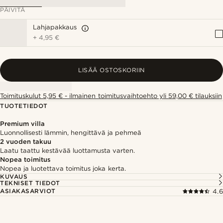
PÄIVITÄ
Lahjapakkaus
+
4,95 €
LISÄÄ OSTOSKORIIN
Toimituskulut 5,95 € - ilmainen toimitusvaihtoehto yli 59,00 € tilauksiin
TUOTETIEDOT
Premium villa
Luonnollisesti lämmin, hengittävä ja pehmeä
2 vuoden takuu
Laatu taattu kestävää luottamusta varten.
Nopea toimitus
Nopea ja luotettava toimitus joka kerta.
KUVAUS
TEKNISET TIEDOT
ASIAKASARVIOT
4.6