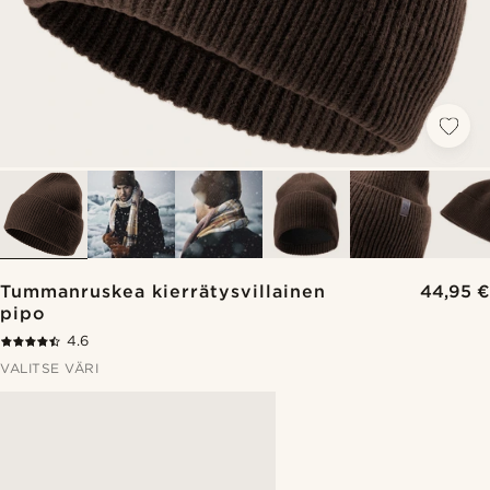
Tummanruskea kierrätysvillainen
44,95 €
pipo
4.6
VALITSE VÄRI