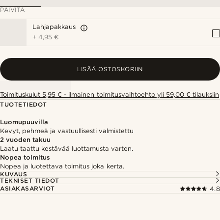
PÄIVITÄ
Lahjapakkaus
+
4,95 €
LISÄÄ OSTOSKORIIN
Toimituskulut 5,95 € - ilmainen toimitusvaihtoehto yli 59,00 € tilauksiin
TUOTETIEDOT
Luomupuuvilla
Kevyt, pehmeä ja vastuullisesti valmistettu
2 vuoden takuu
Laatu taattu kestävää luottamusta varten.
Nopea toimitus
Nopea ja luotettava toimitus joka kerta.
KUVAUS
TEKNISET TIEDOT
ASIAKASARVIOT
4.8