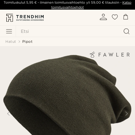
Toimituskulut
5,95 €
- ilmainen toimitusvaihtoehto yli
59,00 €
tilauksiin -
Katso
toimitusvaihtoehdot
Etsi
Hatut
Pipot