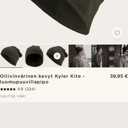
VIDEO
Oliivinvärinen kevyt Kyler Kite -
39,95 €
luomupuuvillapipo
4.8
(224)
VALITSE VÄRI