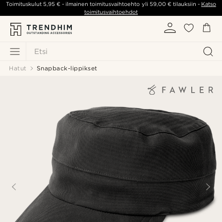
Toimituskulut
5,95 €
- ilmainen toimitusvaihtoehto yli
59,00 €
tilauksiin -
Katso
toimitusvaihtoehdot
Etsi
Hatut
Snapback-lippikset