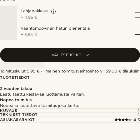
Lahjapakkaus
+
4,95 €
Vaahtomuovinen hatun pienentäjä
+
3,95 €
VALITSE KOKO
Toimituskulut 5,95 € - ilmainen toimitusvaihtoehto yli 59,00 € tilauksiin
TUOTETIEDOT
2 vuoden takuu
Laatu taattu kestävää luottamusta varten.
Nopea toimitus
Nopea ja luotettava toimitus joka kerta.
KUVAUS
TEKNISET TIEDOT
ASIAKASARVIOT
4.5