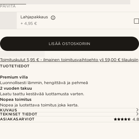
PÄIVITÄ
Lahjapakkaus
+
4,95 €
LISÄÄ OSTOSKORIIN
Toimituskulut 5,95 € - ilmainen toimitusvaihtoehto yli 59,00 € tilauksiin
TUOTETIEDOT
Premium villa
Luonnollisesti lämmin, hengittävä ja pehmeä
2 vuoden takuu
Laatu taattu kestävää luottamusta varten.
Nopea toimitus
Nopea ja luotettava toimitus joka kerta.
KUVAUS
TEKNISET TIEDOT
ASIAKASARVIOT
4.8