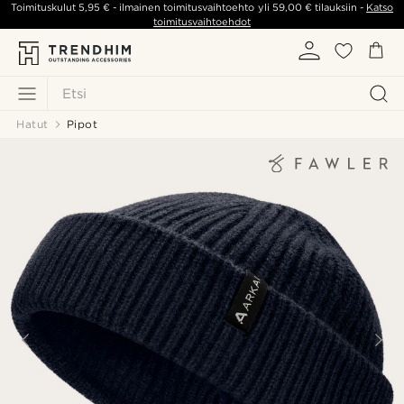
Toimituskulut
5,95 €
- ilmainen toimitusvaihtoehto yli
59,00 €
tilauksiin -
Katso
toimitusvaihtoehdot
Etsi
Hatut
Pipot