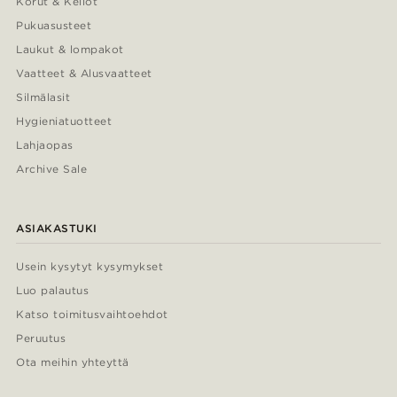
Korut & Kellot
Pukuasusteet
Laukut & lompakot
Vaatteet & Alusvaatteet
Silmälasit
Hygieniatuotteet
Lahjaopas
Archive Sale
ASIAKASTUKI
Usein kysytyt kysymykset
Luo palautus
Katso toimitusvaihtoehdot
Peruutus
Ota meihin yhteyttä