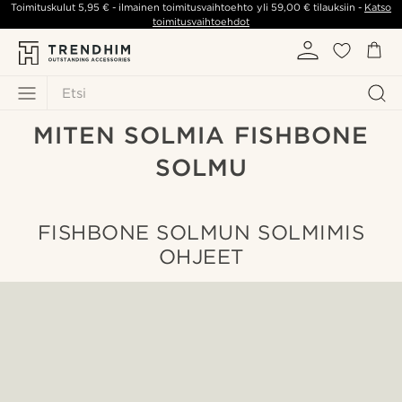
Toimituskulut
5,95 €
- ilmainen toimitusvaihtoehto yli
59,00 €
tilauksiin -
Katso
toimitusvaihtoehdot
Etsi
MITEN SOLMIA FISHBONE
SOLMU
FISHBONE SOLMUN SOLMIMIS
OHJEET