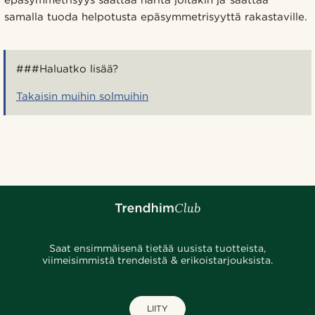
epäsymmetrisyys saattaa häritä joitakin ja saattaa
samalla tuoda helpotusta epäsymmetrisyyttä rakastaville.
###Haluatko lisää?
Takaisin muihin solmuihin
Saat ensimmäisenä tietää uusista tuotteista,
viimeisimmistä trendeistä & erikoistarjouksista.
LIITY