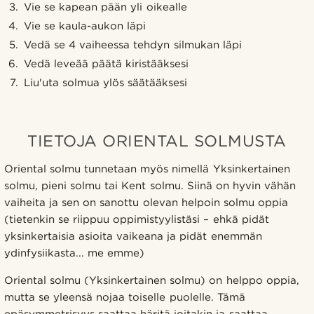
Vie se kapean pään yli oikealle
Vie se kaula-aukon läpi
Vedä se 4 vaiheessa tehdyn silmukan läpi
Vedä leveää päätä kiristääksesi
Liu'uta solmua ylös säätääksesi
TIETOJA ORIENTAL SOLMUSTA
Oriental solmu tunnetaan myös nimellä Yksinkertainen
solmu, pieni solmu tai Kent solmu. Siinä on hyvin vähän
vaiheita ja sen on sanottu olevan helpoin solmu oppia
(tietenkin se riippuu oppimistyylistäsi – ehkä pidät
yksinkertaisia asioita vaikeana ja pidät enemmän
ydinfysiikasta... me emme)
Oriental solmu (Yksinkertainen solmu) on helppo oppia,
mutta se yleensä nojaa toiselle puolelle. Tämä