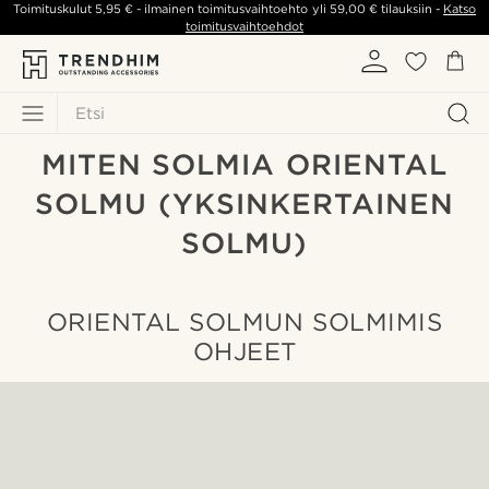
Toimituskulut
5,95 €
- ilmainen toimitusvaihtoehto yli
59,00 €
tilauksiin -
Katso
toimitusvaihtoehdot
Etsi
MITEN SOLMIA ORIENTAL
SOLMU (YKSINKERTAINEN
SOLMU)
ORIENTAL SOLMUN SOLMIMIS
OHJEET