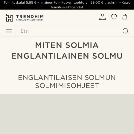
Toimituskulut
5,95 €
- ilmainen toimitusvaihtoehto yli
59,00 €
tilauksiin -
Katso
toimitusvaihtoehdot
Etsi
MITEN SOLMIA
ENGLANTILAINEN SOLMU
ENGLANTILAISEN SOLMUN
SOLMIMISOHJEET