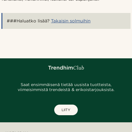
###Haluatko lisää?
Takaisin solmuihin
Saat ensimmäisenä tietää uusista tuotteista,
viimeisimmistä trendeistä & erikoistarjouksista.
LIITY