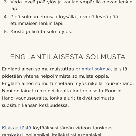
Vedä leveä pää ylös ja kaulan ympärillä olevan lenkin
läpi.
Pidä solmun etuosaa löysällä ja vedä leveä pää
etummaisen lenkin läpi.
Kiristä ja liu'uta solmu ylös.
ENGLANTILAISESTA SOLMUSTA
Englantilainen solmu muistuttaa
oriental-solmua,
ja sitä
pidetään yhtenä helpoimmista solmuista oppia.
Englantilainen solmu tunnetaan myös nikellä four-in-hand.
Nimi on lainattu maineikkaalta lontoolaiselta Four-In-
Hand-vaunuseuralta, jonka ajurit tekivät solmusta
suositun kansan keskuudessa.
Klikkaa tästä
löytääksesi tämän videon tanskaksi,
ranskaksi, hollanniksi, italiaksi tai espanjaksi.