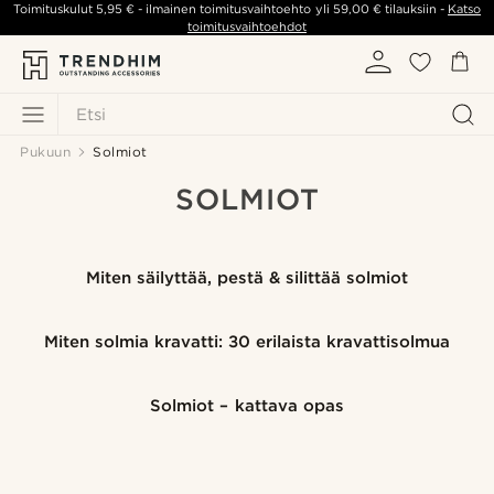
Toimituskulut
5,95 €
- ilmainen toimitusvaihtoehto yli
59,00 €
tilauksiin -
Katso
toimitusvaihtoehdot
Etsi
Pukuun
Solmiot
SOLMIOT
Miten säilyttää, pestä & silittää solmiot
Miten solmia kravatti: 30 erilaista kravattisolmua
Solmiot – kattava opas