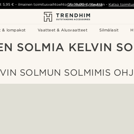
t
5,95 €
-
ilmainen toimitusvaihtoehto yli
Ota meihin yhteyttä
59,00 €
tilauksiin
-
Katso toimitu
t & lompakot
Vaatteet & Alusvaatteet
Silmälasit
H
EN SOLMIA KELVIN S
VIN SOLMUN SOLMIMIS OH