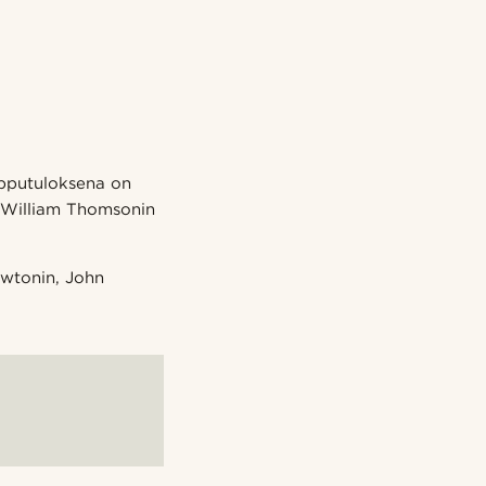
opputuloksena on
i William Thomsonin
Newtonin, John