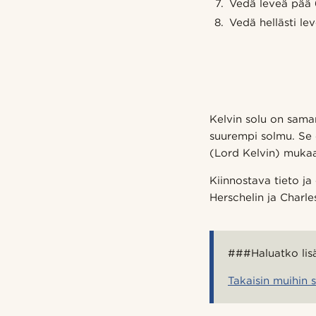
Vedä leveä pää 
Vedä hellästi le
Kelvin solu on sama
suurempi solmu. Se 
(Lord Kelvin) muka
Kiinnostava tieto ja
Herschelin ja Charl
###Haluatko lis
Takaisin muihin 