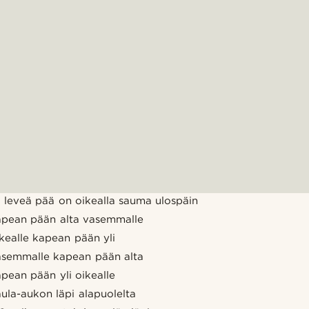
tä leveä pää on oikealla sauma ulospäin
apean pään alta vasemmalle
kealle kapean pään yli
asemmalle kapean pään alta
pean pään yli oikealle
ula-aukon läpi alapuolelta