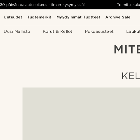
30 päivän palautusoikeus - ilman kysymyksiä!
Toimituskulu
Uutuudet
Tuotemerkit
Myydyimmät Tuotteet
Archive Sale
Uusi Mallisto
Korut & Kellot
Pukuasusteet
Lauku
MIT
KEL