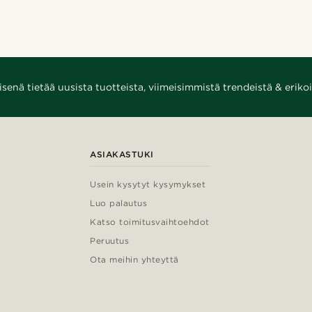
enä tietää uusista tuotteista, viimeisimmistä trendeistä & erikoi
ASIAKASTUKI
Usein kysytyt kysymykset
Luo palautus
Katso toimitusvaihtoehdot
Peruutus
Ota meihin yhteyttä