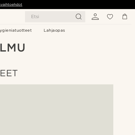
svaihtoehdot
Etsi
ygieniatuotteet
Lahjaopas
OLMU
JEET