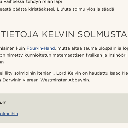
6 vaiheessa tehdyn reiän läpi
veästä päästä kiristääksesi. Liu'uta solmu ylös ja säädä
TIETOJA KELVIN SOLMUSTA
nlainen kuin
Four-In-Hand
, mutta altaa sauma ulospäin ja l
on nimetty kunnioitetun matemaattisen fysiikan ja insinöör
an
 ei liity solmioihin itenjän... Lord Kelvin on haudattu Isaac 
es Darwinin viereen Westminster Abbeyhin.
ää?
solmuihin