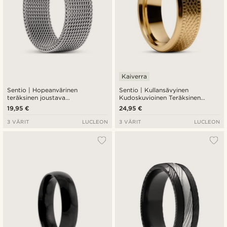
Kaiverra
Sentio | Hopeanvärinen
Sentio | Kullansävyinen
teräksinen joustava
Kudoskuvioinen Teräksinen
verkkosormus
Sormus
19,95 €
24,95 €
3 VÄRIT
LUCLEON
3 VÄRIT
LUCLEON