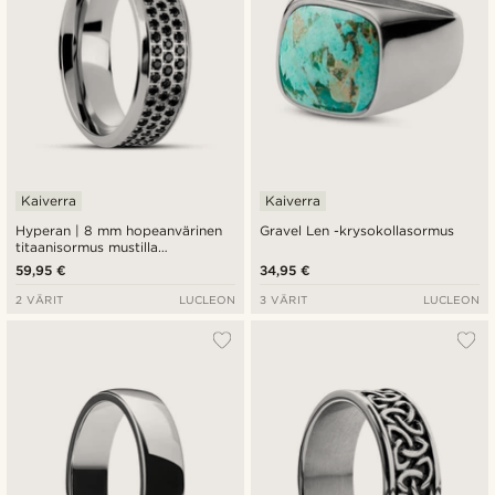
Kaiverra
Kaiverra
Hyperan | 8 mm hopeanvärinen
Gravel Len -krysokollasormus
titaanisormus mustilla
zirkoniakivillä
59,95 €
34,95 €
2 VÄRIT
LUCLEON
3 VÄRIT
LUCLEON