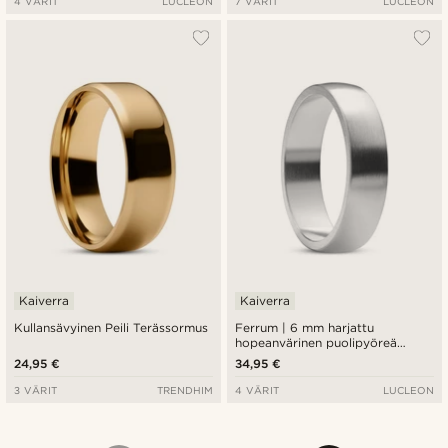
4 VÄRIT
LUCLEON
7 VÄRIT
LUCLEON
Kaiverra
Kaiverra
Kullansävyinen Peili Terässormus
Ferrum | 6 mm harjattu
hopeanvärinen puolipyöreä
terässormus
24,95 €
34,95 €
3 VÄRIT
TRENDHIM
4 VÄRIT
LUCLEON