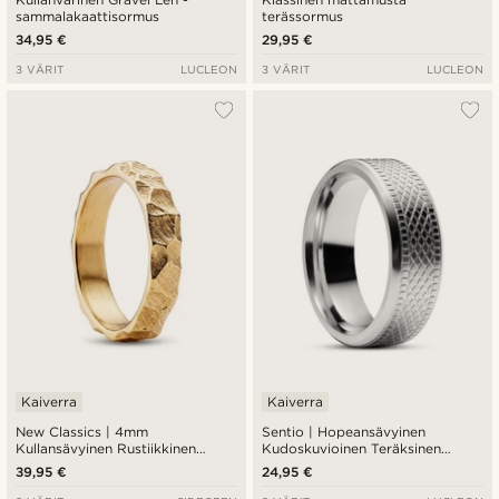
sammalakaattisormus
terässormus
34,95 €
29,95 €
3 VÄRIT
LUCLEON
3 VÄRIT
LUCLEON
Kaiverra
Kaiverra
New Classics | 4mm
Sentio | Hopeansävyinen
Kullansävyinen Rustiikkinen
Kudoskuvioinen Teräksinen
Terässormus
Sormus
39,95 €
24,95 €