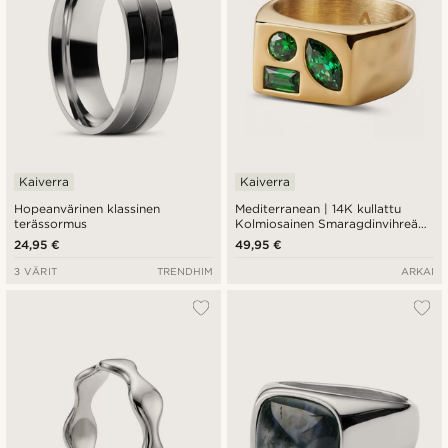
Kaiverra
Kaiverra
Hopeanvärinen klassinen
Mediterranean | 14K kullattu
terässormus
Kolmiosainen Smaragdinvihreä
Zirkonia Sinettisormus
24,95 €
49,95 €
3 VÄRIT
TRENDHIM
ARKAI