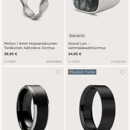
Kaiverra
Molten | 6mm Hopeansävyinen
Gravel Len -
Teräksinen Aaltoileva Sormus
sammalakaattisormus
39,95 €
34,95 €
2 VÄRIT
SIDEGREN
3 VÄRIT
LUCLEON
Myydyin Tuote