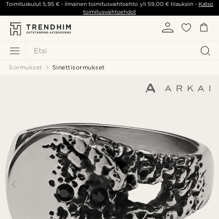
Toimituskulut
5,95 €
- ilmainen toimitusvaihtoehto yli
59,00 €
tilauksiin -
Katso
toimitusvaihtoehdot
Etsi
Sormukset
Sinettisormukset