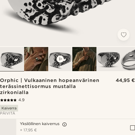
VIDEO
Orphic | Vulkaaninen hopeanvärinen
44,95 €
terässinettisormus mustalla
zirkonialla
4.9
Kaiverra
PÄIVITÄ
Yksilöllinen kaiverrus
+
17,95 €