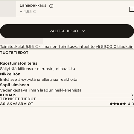
Lahjapakkaus
+
4,95 €
VALITSE KOKO
Toimituskulut 5,95 € - ilmainen toimitusvaihtoehto yli 59,00 € tilauksiin
TUOTETIEDOT
Ruostumaton teräs
Säilyttää kiiltonsa - ei ruostu, ei haalistu
Nikkelitön
Ehkäisee ärsytystä ja allergisia reaktioita
Sopii uimiseen
Vedenkestävä ilman laadun heikkenemistä
KUVAUS
TEKNISET TIEDOT
ASIAKASARVIOT
4.9