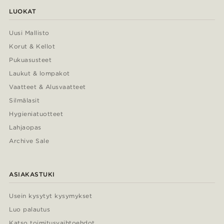
LUOKAT
Uusi Mallisto
Korut & Kellot
Pukuasusteet
Laukut & lompakot
Vaatteet & Alusvaatteet
Silmälasit
Hygieniatuotteet
Lahjaopas
Archive Sale
ASIAKASTUKI
Usein kysytyt kysymykset
Luo palautus
Katso toimitusvaihtoehdot