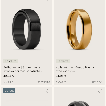
Kaiverra
Kaiverra
Enthumema | 8 mm musta
Kullanvärinen Aesop Kash -
pyörivä sormus harjatusta
titaanisormus
teräksestä
39,95 €
34,95 €
3 VÄRIT
SEIZMONT
3 VÄRIT
LUCLEON
Uutuus