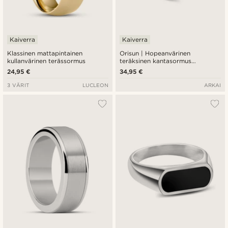
Kaiverra
Kaiverra
Klassinen mattapintainen
Orisun | Hopeanvärinen
kullanvärinen terässormus
teräksinen kantasormus
apatiittikivellä
24,95 €
34,95 €
3 VÄRIT
LUCLEON
ARKAI