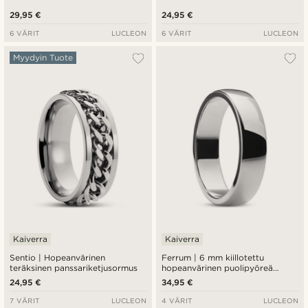
29,95 €
24,95 €
6 VÄRIT
LUCLEON
6 VÄRIT
LUCLEON
Myydyin Tuote
Kaiverra
Kaiverra
Sentio | Hopeanvärinen
Ferrum | 6 mm kiillotettu
teräksinen panssariketjusormus
hopeanvärinen puolipyöreä
terässormus
24,95 €
34,95 €
7 VÄRIT
LUCLEON
4 VÄRIT
LUCLEON