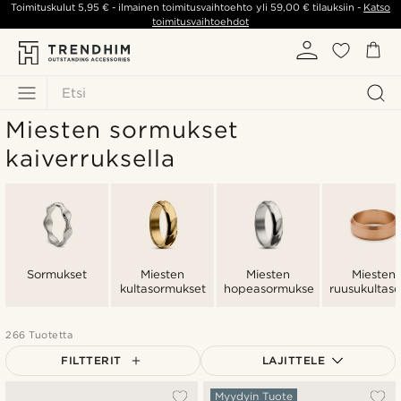
Toimituskulut
5,95 €
- ilmainen toimitusvaihtoehto yli
59,00 €
tilauksiin -
Katso
toimitusvaihtoehdot
Etsi
Miesten sormukset
kaiverruksella
Sormukset
Miesten
Miesten
Miesten
kultasormukset
hopeasormukset
ruusukultas
266 Tuotetta
FILTTERIT
LAJITTELE
Suosituin
Myydyin Tuote