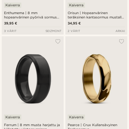
Kaiverra
Kaiverra
Enthumema | 8 mm
Orisun | Hopeanvärinen
hopeanvärinen pyörivä sormus
teräksinen kantasormus mustalla
harjatusta teräksestä
onyksillä
39,95 €
34,95 €
3 VÄRIT
SEIZMONT
2 VÄRIT
ARKAI
Kaiverra
Kaiverra
Ferrum | 8 mm musta harjattu ja
Pearce | Crux Kullansävyinen