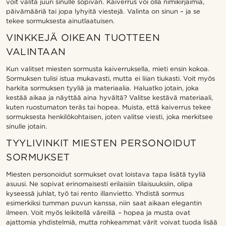
voit valita juuri sinulle sopivan. Kaiverrus voi olla nimikirjaimia,
päivämääriä tai jopa lyhyitä viestejä. Valinta on sinun – ja se
tekee sormuksesta ainutlaatuisen.
VINKKEJÄ OIKEAN TUOTTEEN
VALINTAAN
Kun valitset miesten sormusta kaiverruksella, mieti ensin kokoa.
Sormuksen tulisi istua mukavasti, mutta ei liian tiukasti. Voit myös
harkita sormuksen tyyliä ja materiaalia. Haluatko jotain, joka
kestää aikaa ja näyttää aina hyvältä? Valitse kestävä materiaali,
kuten ruostumaton teräs tai hopea. Muista, että kaiverrus tekee
sormuksesta henkilökohtaisen, joten valitse viesti, joka merkitsee
sinulle jotain.
TYYLIVINKIT MIESTEN PERSONOIDUT
SORMUKSET
Miesten personoidut sormukset ovat loistava tapa lisätä tyyliä
asuusi. Ne sopivat erinomaisesti erilaisiin tilaisuuksiin, olipa
kyseessä juhlat, työ tai rento illanvietto. Yhdistä sormus
esimerkiksi tumman puvun kanssa, niin saat aikaan elegantin
ilmeen. Voit myös leikitellä väreillä – hopea ja musta ovat
ajattomia yhdistelmiä, mutta rohkeammat värit voivat tuoda lisää