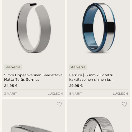
Kaiverra
Kaiverra
5 mm Hopeanvärinen Säädettävä
Ferrum | 6 mm kiillotettu
Matta Teräs Sormus
kaksitasoinen sininen ja
hopeanvärinen terässormus
24,95 €
29,95 €
3 VÄRIT
LUCLEON
5 VÄRIT
LUCLEON