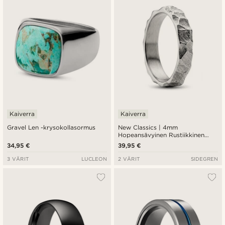
Kaiverra
Kaiverra
Gravel Len -krysokollasormus
New Classics | 4mm
Hopeansävyinen Rustiikkinen
Terässormus
34,95 €
39,95 €
3 VÄRIT
LUCLEON
2 VÄRIT
SIDEGREN