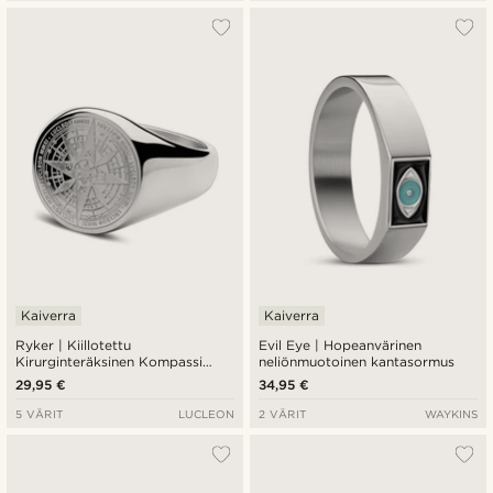
Kaiverra
Kaiverra
Ryker | Kiillotettu
Evil Eye | Hopeanvärinen
Kirurginteräksinen Kompassi
neliönmuotoinen kantasormus
Sinettisormus
29,95 €
34,95 €
5 VÄRIT
LUCLEON
2 VÄRIT
WAYKINS