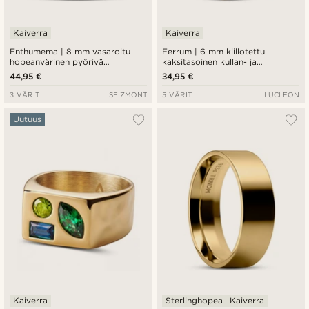
Kaiverra
Kaiverra
Enthumema | 8 mm vasaroitu
Ferrum | 6 mm kiillotettu
hopeanvärinen pyörivä
kaksitasoinen kullan- ja
terässormus
hopeanvärinen terässormus
44,95 €
34,95 €
3 VÄRIT
SEIZMONT
5 VÄRIT
LUCLEON
Uutuus
Kaiverra
Sterlinghopea
Kaiverra