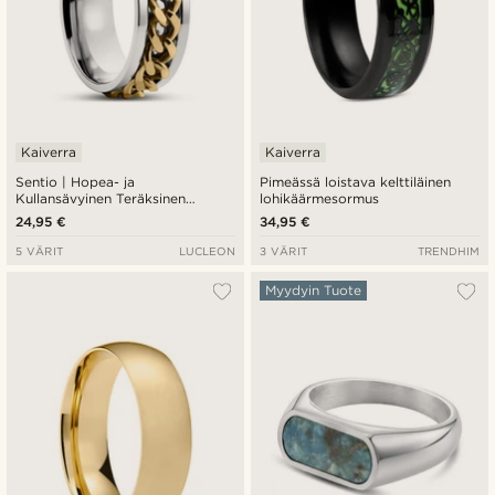
Kaiverra
Kaiverra
Sentio | Hopea- ja
Pimeässä loistava kelttiläinen
Kullansävyinen Teräksinen
lohikäärmesormus
Panssariketju Sormus
24,95 €
34,95 €
5 VÄRIT
LUCLEON
3 VÄRIT
TRENDHIM
Myydyin Tuote