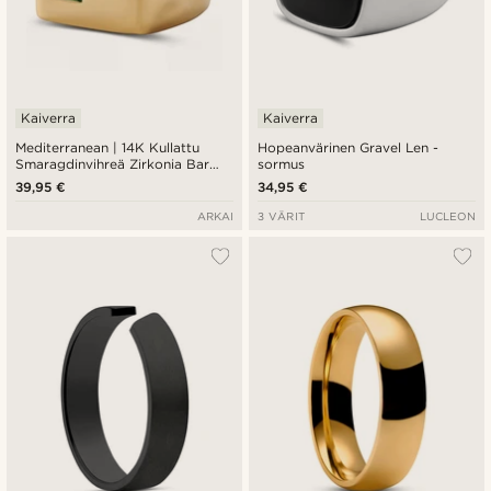
Kaiverra
Kaiverra
Mediterranean | 14K Kullattu
Hopeanvärinen Gravel Len -
Smaragdinvihreä Zirkonia Bar
sormus
Sinettisormus
39,95 €
34,95 €
ARKAI
3 VÄRIT
LUCLEON