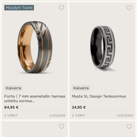
Myydyin Tuote
Kaiverra
Kaiverra
Fortis | 7 mm asemetallin harmaa
Musta SL Design Terässormus
uritettu sormus
damaskiteräksestä ja ruusukullan
84,95 €
24,95 €
värisestä titaanista
3 VÄRIT
LUCLEON
2 VÄRIT
LUCLEON