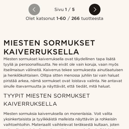
Sivu
1
/
5
Olet katsonut
1-60
/
266
tuotteesta
MIESTEN SORMUKSET
KAIVERRUKSELLA
Miesten sormukset kaiverruksella ovat täydellinen tapa lisätä
tyyliä ja persoonallisuutta. Ne eivät ole vain koruja, vaan myös
itseilmaisun välineitä. Kaiverrus tekee sormuksesta ainutlaatuisen
ja henkilökohtaisen. Olitpa sitten menossa juhliin tai vain haluat
piristää arkea, nämä sormukset ovat loistava valinta. Ne antavat
sinulle itsevarmuutta ja näyttävät, että tiedät, mitä haluat.
TYYPIT MIESTEN SORMUKSET
KAIVERRUKSELLA
Miesten sormuksia kaiverruksella on monenlaisia. Voit valita
yksinkertaisista ja tyylikkäistä malleista näyttäviin ja rohkeisiin
vaihtoehtoihin. Materiaalit vaihtelevat teräksestä kultaan, joten