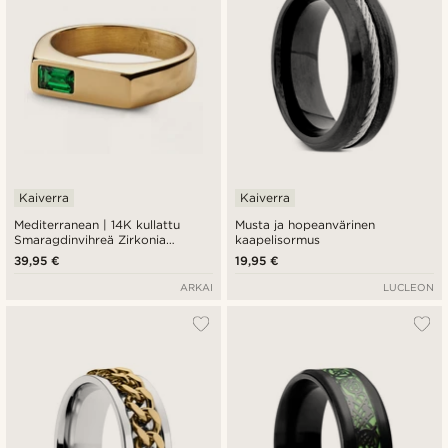
Kaiverra
Kaiverra
Mediterranean | 14K kullattu
Musta ja hopeanvärinen
Smaragdinvihreä Zirkonia
kaapelisormus
Sinettisormus
39,95 €
19,95 €
ARKAI
LUCLEON