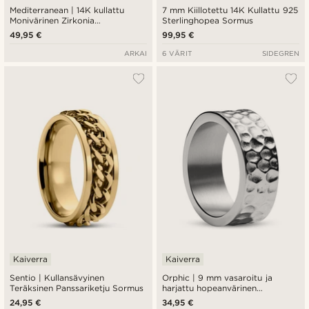
Mediterranean | 14K kullattu
7 mm Kiillotettu 14K Kullattu 925
Monivärinen Zirkonia
Sterlinghopea Sormus
Sinettisormus
49,95 €
99,95 €
ARKAI
6 VÄRIT
SIDEGREN
Kaiverra
Kaiverra
Sentio | Kullansävyinen
Orphic | 9 mm vasaroitu ja
Teräksinen Panssariketju Sormus
harjattu hopeanvärinen
terässormus
24,95 €
34,95 €