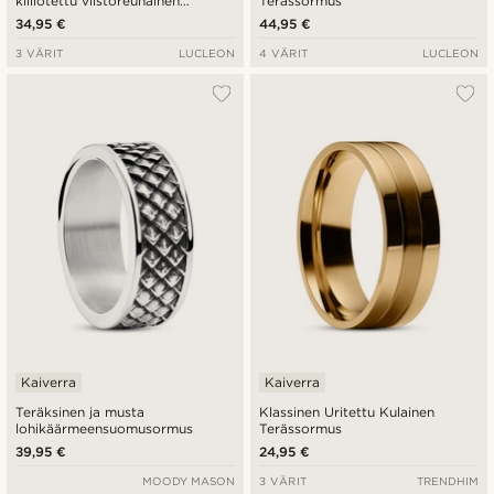
kiillotettu viistoreunainen
Terässormus
keraaminen sormus
34,95 €
44,95 €
3 VÄRIT
LUCLEON
4 VÄRIT
LUCLEON
Kaiverra
Kaiverra
Teräksinen ja musta
Klassinen Uritettu Kulainen
lohikäärmeensuomusormus
Terässormus
39,95 €
24,95 €
MOODY MASON
3 VÄRIT
TRENDHIM