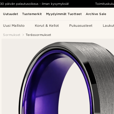
30 päivän palautusoikeus - ilman kysymyksiä!
Toimituskulu
Uutuudet
Tuotemerkit
Myydyimmät Tuotteet
Archive Sale
Uusi Mallisto
Korut & Kellot
Pukuasusteet
Lauku
Sormukset
Terässormukset