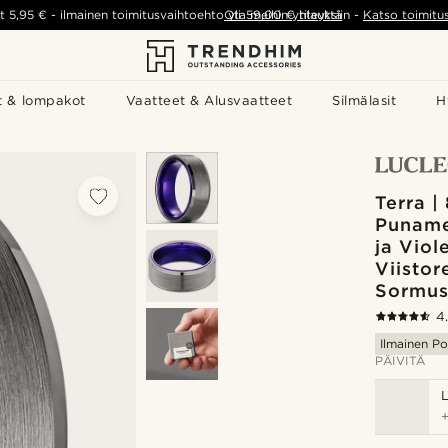
t
5,95 €
-
ilmainen toimitusvaihtoehto yli
Ota meihin yhteyttä
59,00 €
tilauksiin
-
Katso toimitu
t & lompakot
Vaatteet & Alusvaatteet
Silmälasit
H
Terra |
Puname
ja Viole
Viistor
Sormu
4
Ilmainen Po
PÄIVITÄ