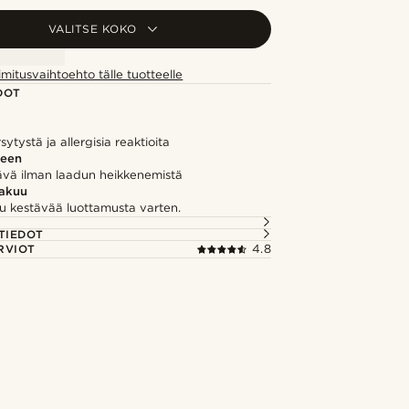
VALITSE KOKO
imitusvaihtoehto tälle tuotteelle
DOT
ytystä ja allergisia reaktioita
seen
vä ilman laadun heikkenemistä
takuu
u kestävää luottamusta varten.
TIEDOT
RVIOT
4.8