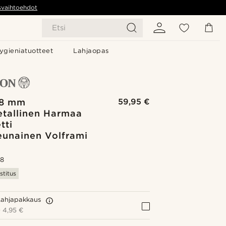
svaihtoehdot
Etsi
ygieniatuotteet
Lahjaopas
 8 mm
59,95 €
tallinen Harmaa
tti
eunainen Volframi
s
.8
stitus
Lahjapakkaus
+
4,95 €