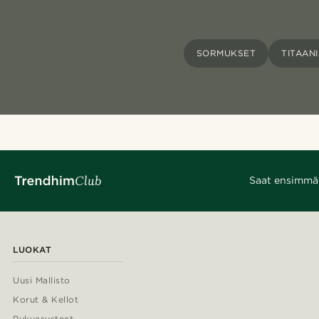
SORMUKSET
TITAAN
Saat ensimmäis
LUOKAT
Uusi Mallisto
Korut & Kellot
Pukuasusteet