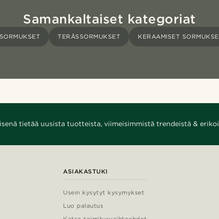
Samankaltaiset kategoriat
ISORMUKSET
TERÄSSORMUKSET
KERAAMISET SORMUKSE
enä tietää uusista tuotteista, viimeisimmistä trendeistä & erikoi
ASIAKASTUKI
Usein kysytyt kysymykset
Luo palautus
Katso toimitusvaihtoehdot