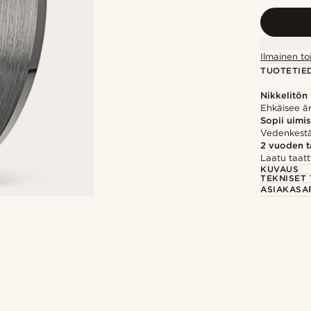
Ilmainen to
TUOTETIE
Nikkelitön
Ehkäisee ärs
Sopii uimi
Vedenkestä
2 vuoden 
Laatu taatt
KUVAUS
TEKNISET 
ASIAKASA