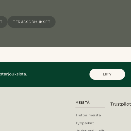
T
TERÄSSORMUKSET
starjouksista.
LIITY
MEISTÄ
Trustpilot
Tietoa meistä
Työpaikat
Uudet artikkelit