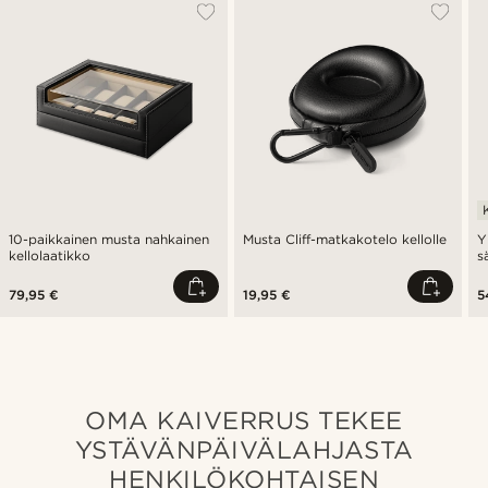
10-paikkainen musta nahkainen
Musta Cliff-matkakotelo kellolle
Y
kellolaatikko
s
k
79,95 €
19,95 €
5
OMA KAIVERRUS TEKEE
YSTÄVÄNPÄIVÄLAHJASTA
HENKILÖKOHTAISEN