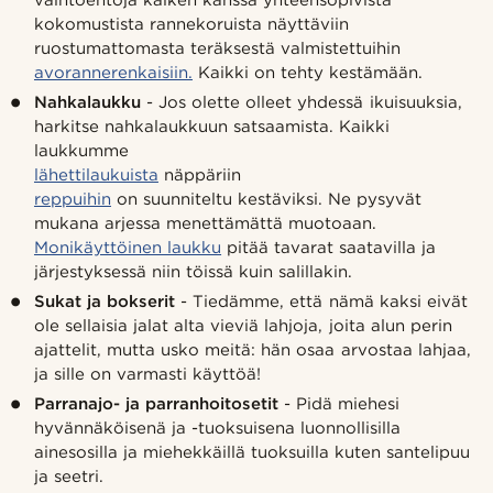
kokomustista rannekoruista näyttäviin
ruostumattomasta teräksestä valmistettuihin
avorannerenkaisiin.
Kaikki on tehty kestämään.
Nahkalaukku
- Jos olette olleet yhdessä ikuisuuksia,
harkitse nahkalaukkuun satsaamista. Kaikki
laukkumme
lähettilaukuista
näppäriin
reppuihin
on suunniteltu kestäviksi. Ne pysyvät
mukana arjessa menettämättä muotoaan.
Monikäyttöinen laukku
pitää tavarat saatavilla ja
järjestyksessä niin töissä kuin salillakin.
Sukat ja bokserit
- Tiedämme, että nämä kaksi eivät
ole sellaisia jalat alta vieviä lahjoja, joita alun perin
ajattelit, mutta usko meitä: hän osaa arvostaa lahjaa,
ja sille on varmasti käyttöä!
Parranajo- ja parranhoitosetit
- Pidä miehesi
hyvännäköisenä ja -tuoksuisena luonnollisilla
ainesosilla ja miehekkäillä tuoksuilla kuten santelipuu
ja seetri.