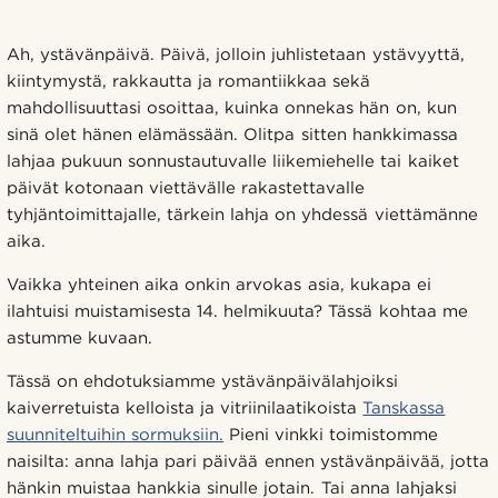
Ah, ystävänpäivä. Päivä, jolloin juhlistetaan ystävyyttä,
kiintymystä, rakkautta ja romantiikkaa sekä
mahdollisuuttasi osoittaa, kuinka onnekas hän on, kun
sinä olet hänen elämässään. Olitpa sitten hankkimassa
lahjaa pukuun sonnustautuvalle liikemiehelle tai kaiket
päivät kotonaan viettävälle rakastettavalle
tyhjäntoimittajalle, tärkein lahja on yhdessä viettämänne
aika.
Vaikka yhteinen aika onkin arvokas asia, kukapa ei
ilahtuisi muistamisesta 14. helmikuuta? Tässä kohtaa me
astumme kuvaan.
Tässä on ehdotuksiamme ystävänpäivälahjoiksi
kaiverretuista kelloista ja vitriinilaatikoista
Tanskassa
suunniteltuihin sormuksiin.
Pieni vinkki toimistomme
naisilta: anna lahja pari päivää ennen ystävänpäivää, jotta
hänkin muistaa hankkia sinulle jotain. Tai anna lahjaksi