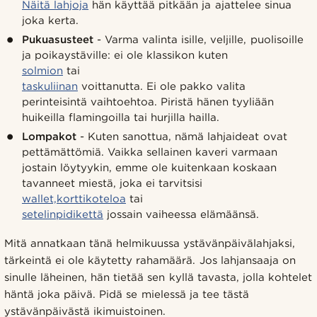
Näitä lahjoja
hän käyttää pitkään ja ajattelee sinua
joka kerta.
Pukuasusteet
- Varma valinta isille, veljille, puolisoille
ja poikaystäville: ei ole klassikon kuten
solmion
tai
taskuliinan
voittanutta. Ei ole pakko valita
perinteisintä vaihtoehtoa. Piristä hänen tyyliään
huikeilla flamingoilla tai hurjilla hailla.
Lompakot
- Kuten sanottua, nämä lahjaideat ovat
pettämättömiä. Vaikka sellainen kaveri varmaan
jostain löytyykin, emme ole kuitenkaan koskaan
tavanneet miestä, joka ei tarvitsisi
wallet,
korttikoteloa
tai
setelinpidikettä
jossain vaiheessa elämäänsä.
Mitä annatkaan tänä helmikuussa ystävänpäivälahjaksi,
tärkeintä ei ole käytetty rahamäärä. Jos lahjansaaja on
sinulle läheinen, hän tietää sen kyllä tavasta, jolla kohtelet
häntä joka päivä. Pidä se mielessä ja tee tästä
ystävänpäivästä ikimuistoinen.