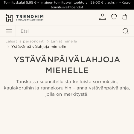
Toimituskulut
5,95 €
- ilmainen toimitusvaihtoehto yli
59,00 €
tilauksiin -
Katso
toimitusvaihtoehdot
Etsi
Lahjat ja personointi
Lahjat hänelle
Ystävänpäivälahjoja miehelle
YSTÄVÄNPÄIVÄLAHJOJA
MIEHELLE
Tanskassa suunnitelluista kelloista sormuksiin,
kaulakoruihin ja rannekoruihin – anna ystävänpäivälahja,
jolla on merkitystä.