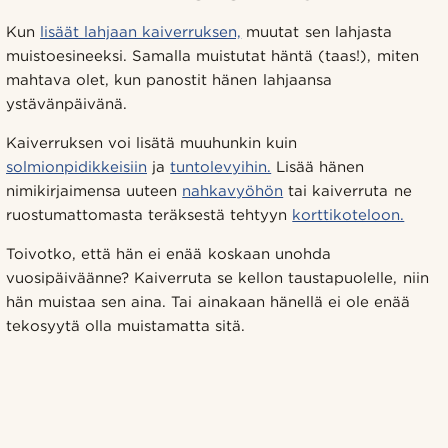
Kun
lisäät lahjaan kaiverruksen,
muutat sen lahjasta
muistoesineeksi. Samalla muistutat häntä (taas!), miten
mahtava olet, kun panostit hänen lahjaansa
ystävänpäivänä.
Kaiverruksen voi lisätä muuhunkin kuin
solmionpidikkeisiin
ja
tuntolevyihin.
Lisää hänen
nimikirjaimensa uuteen
nahkavyöhön
tai kaiverruta ne
ruostumattomasta teräksestä tehtyyn
korttikoteloon.
Toivotko, että hän ei enää koskaan unohda
vuosipäiväänne? Kaiverruta se kellon taustapuolelle, niin
hän muistaa sen aina. Tai ainakaan hänellä ei ole enää
tekosyytä olla muistamatta sitä.