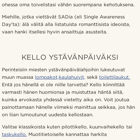
ohessa oma toivelistasi vähän suorempana kehotuksena.
Miehille, jotka viettävät SADia (eli Single Awareness
Day'ta): älä välitä alla listatuista romanttisista ideoista,
vaan hanki itsellesi hyvin ansaittuja asusteita.
KELLO YSTÄVÄNPÄIVÄKSI
Perinteisiin miesten ystävänpäivälahjoihin lukeutuvat
muun muassa
lompakot,
kaulahuivit,
sekä
toilettilaukut.
Entä jos hänellä ei ole niille tarvetta? Kello kiinnittää
varmasti hänen huomionsa ja muistuttaa häntä siitä,
kuinka arvokasta yhdessä vietetty aika on. Voit joutua
painottamaan hänelle viimeksi mainittua seikkaa, jos hän
on liian lumoutunut uudesta kellostaan.
Valitse klassikoista kuten pilottikello, kuunvaihekello tai
taskukello.
Muotitietoiselle kannattaa harkita