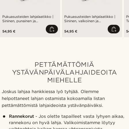
Pukuasusteiden lahjalaatikko |
Pukuasusteiden lahjalaatikko |
P
Sininen, punainen ja
Sininen, valkoinen ja
T
hopeanvärinen setti
hopeanvärinen setti
h
54,95 €
54,95 €
5
PETTÄMÄTTÖMIÄ
YSTÄVÄNPÄIVÄLAHJAIDEOITA
MIEHELLE
Joskus lahjaa hankkiessa lyö tyhjää. Olemme
helpottaneet lahjan ostamista kokoamalla listan
pettämättömistä lahjaideoista ystävänpäiväksi.
Rannekorut
- Jos olette tapailleet vasta lyhyen aikaa,
rannekoru on hyvä lahja. Valikoimistamme löytyy
vaihtoehtoja kaiken kanssa yhteensopivista