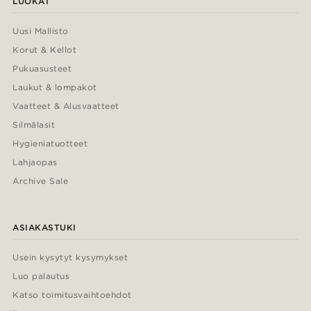
LUOKAT
Uusi Mallisto
Korut & Kellot
Pukuasusteet
Laukut & lompakot
Vaatteet & Alusvaatteet
Silmälasit
Hygieniatuotteet
Lahjaopas
Archive Sale
ASIAKASTUKI
Usein kysytyt kysymykset
Luo palautus
Katso toimitusvaihtoehdot