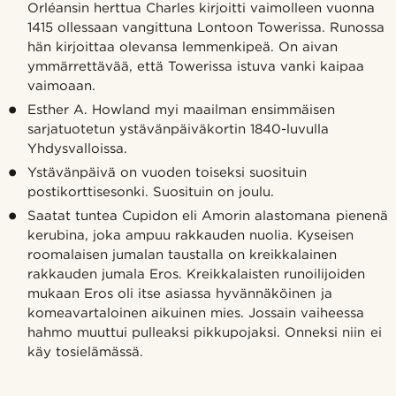
Orléansin herttua Charles kirjoitti vaimolleen vuonna
1415 ollessaan vangittuna Lontoon Towerissa. Runossa
hän kirjoittaa olevansa lemmenkipeä. On aivan
ymmärrettävää, että Towerissa istuva vanki kaipaa
vaimoaan.
Esther A. Howland myi maailman ensimmäisen
sarjatuotetun ystävänpäiväkortin 1840-luvulla
Yhdysvalloissa.
Ystävänpäivä on vuoden toiseksi suosituin
postikorttisesonki. Suosituin on joulu.
Saatat tuntea Cupidon eli Amorin alastomana pienenä
kerubina, joka ampuu rakkauden nuolia. Kyseisen
roomalaisen jumalan taustalla on kreikkalainen
rakkauden jumala Eros. Kreikkalaisten runoilijoiden
mukaan Eros oli itse asiassa hyvännäköinen ja
komeavartaloinen aikuinen mies. Jossain vaiheessa
hahmo muuttui pulleaksi pikkupojaksi. Onneksi niin ei
käy tosielämässä.