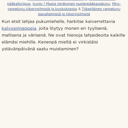
pääkalloriipus
,
Iconic | Musta teräksinen nuolenpääkaulakoru
,
Miro-
rannekoru tiikerinsilmistä ja kookoksesta
&
Tiibetiläinen rannekoru
laavahelmistä ja tiikerinsilmistä
Kun etsit lahjaa pukumiehelle, harkitse kaiverrettavia
kalvosinnappeja,
joita löytyy monen eri tyylisenä,
mallisena ja värisenä. Ne ovat hienoja lahjaideoita kaikille
elämäsi miehille. Kenenpä mieltä ei virkistäisi
ystävänpäivänä saatu muistaminen?