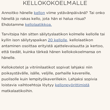
KELLOKOKOELMALLE
Annoitko hänelle
kellon
viime ystävänpäivänä? Tai onko
hänellä jo rakas kello, jota hän ei halua riisua?
Ehdotamme
kellolaatikkoa.
Tarvitsipa hän sitten säilytyslaatikon kolmelle kellolle tai
kyllin ison säilytyspaikan
20 kellolle,
kellolaatikon
antaminen osoittaa erityistä ajattelevaisuutta ja kertoo,
että tiedät, kuinka tärkeä hänen kellokokoelmansa on
hänelle.
Kellokotelot ja vitriinilaatikot sopivat lahjaksi niin
poikaystävälle, isälle, veljille, parhaille kavereille,
puolisolle kuin lempityökaverillekin. Lahjaksi sopivia
loistavia vaihtoehtoja löytyy
kellonpyörittimistä
matkalaatikoihin.