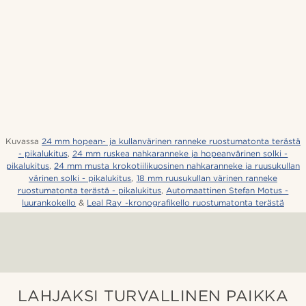
Kuvassa
24 mm hopean- ja kullanvärinen ranneke ruostumatonta terästä
- pikalukitus
,
24 mm ruskea nahkaranneke ja hopeanvärinen solki -
pikalukitus
,
24 mm musta krokotiilikuosinen nahkaranneke ja ruusukullan
värinen solki - pikalukitus
,
18 mm ruusukullan värinen ranneke
ruostumatonta terästä - pikalukitus
,
Automaattinen Stefan Motus -
luurankokello
&
Leal Ray -kronografikello ruostumatonta terästä
LAHJAKSI TURVALLINEN PAIKKA