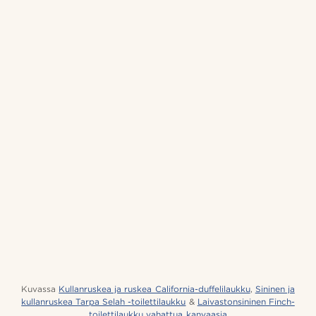
Kuvassa
Kullanruskea ja ruskea California-duffelilaukku
,
Sininen ja
kullanruskea Tarpa Selah -toilettilaukku
&
Laivastonsininen Finch-
toilettilaukku vahattua kanvaasia