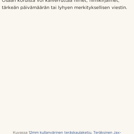
Osaan koruista voi kaiverruttaa nimet, nimikirjaimet,
tärkeän päivämäärän tai lyhyen merkityksellisen viestin.
Kuvassa
12mm kullanvärinen teräskaulaketju
,
Teräksinen Jax-