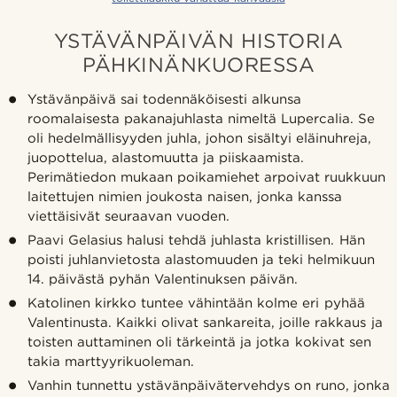
YSTÄVÄNPÄIVÄN HISTORIA
PÄHKINÄNKUORESSA
Ystävänpäivä sai todennäköisesti alkunsa
roomalaisesta pakanajuhlasta nimeltä Lupercalia. Se
oli hedelmällisyyden juhla, johon sisältyi eläinuhreja,
juopottelua, alastomuutta ja piiskaamista.
Perimätiedon mukaan poikamiehet arpoivat ruukkuun
laitettujen nimien joukosta naisen, jonka kanssa
viettäisivät seuraavan vuoden.
Paavi Gelasius halusi tehdä juhlasta kristillisen. Hän
poisti juhlanvietosta alastomuuden ja teki helmikuun
14. päivästä pyhän Valentinuksen päivän.
Katolinen kirkko tuntee vähintään kolme eri pyhää
Valentinusta. Kaikki olivat sankareita, joille rakkaus ja
toisten auttaminen oli tärkeintä ja jotka kokivat sen
takia marttyyrikuoleman.
Vanhin tunnettu ystävänpäivätervehdys on runo, jonka