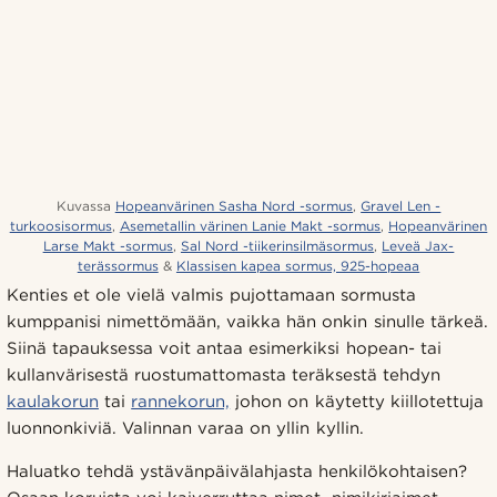
Kuvassa
Hopeanvärinen Sasha Nord -sormus
,
Gravel Len -
turkoosisormus
,
Asemetallin värinen Lanie Makt -sormus
,
Hopeanvärinen
Larse Makt -sormus
,
Sal Nord -tiikerinsilmäsormus
,
Leveä Jax-
terässormus
&
Klassisen kapea sormus, 925-hopeaa
Kenties et ole vielä valmis pujottamaan sormusta
kumppanisi nimettömään, vaikka hän onkin sinulle tärkeä.
Siinä tapauksessa voit antaa esimerkiksi hopean- tai
kullanvärisestä ruostumattomasta teräksestä tehdyn
kaulakorun
tai
rannekorun,
johon on käytetty kiillotettuja
luonnonkiviä. Valinnan varaa on yllin kyllin.
Haluatko tehdä ystävänpäivälahjasta henkilökohtaisen?