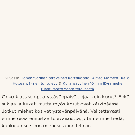
Kuvassa
Hopeanvärinen teräksinen korttikotelo
,
Alfred Moment -kello
,
Hopeanvärinen tuntolevy
&
Kullansävyinen 10 mm ID-ranneke
ruostumattomasta teräksestä
Onko klassisempaa ystävänpäivälahjaa kuin korut? Ehkä
suklaa ja kukat, mutta myös korut ovat kärkipäässä.
Jotkut miehet kosivat ystävänpäivänä. Valitettavasti
emme osaa ennustaa tulevaisuutta, joten emme tiedä,
kuuluuko se sinun miehesi suunnitelmiin.