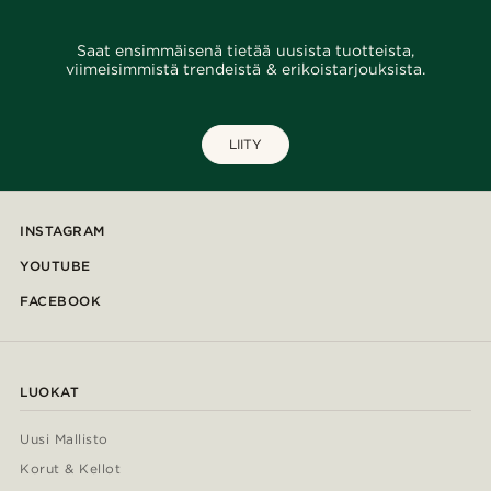
Saat ensimmäisenä tietää uusista tuotteista,
viimeisimmistä trendeistä & erikoistarjouksista.
LIITY
INSTAGRAM
YOUTUBE
FACEBOOK
LUOKAT
Uusi Mallisto
Korut & Kellot