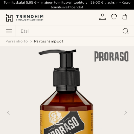
Toimituskulut
5,95 €
- ilmainen toimitusvaihtoehto yli
59,00 €
tilauksiin -
Katso
toimitusvaihtoehdot
Etsi
Parranhoito
Partashampoot