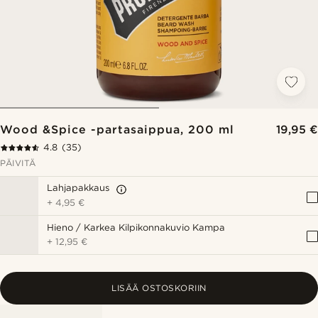
Wood &Spice -partasaippua, 200 ml
19,95 €
4.8
(35)
PÄIVITÄ
Lahjapakkaus
+
4,95 €
Hieno / Karkea Kilpikonnakuvio Kampa
+
12,95 €
LISÄÄ OSTOSKORIIN