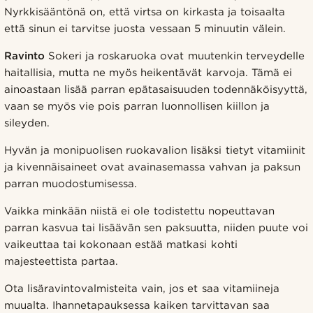
Nyrkkisääntönä on, että virtsa on kirkasta ja toisaalta
että sinun ei tarvitse juosta vessaan 5 minuutin välein.
Ravinto
Sokeri ja roskaruoka ovat muutenkin terveydelle
haitallisia, mutta ne myös heikentävät karvoja. Tämä ei
ainoastaan lisää parran epätasaisuuden todennäköisyyttä,
vaan se myös vie pois parran luonnollisen kiillon ja
sileyden.
Hyvän ja monipuolisen ruokavalion lisäksi tietyt vitamiinit
ja kivennäisaineet ovat avainasemassa vahvan ja paksun
parran muodostumisessa.
Vaikka minkään niistä ei ole todistettu nopeuttavan
parran kasvua tai lisäävän sen paksuutta, niiden puute voi
vaikeuttaa tai kokonaan estää matkasi kohti
majesteettista partaa.
Ota lisäravintovalmisteita vain, jos et saa vitamiineja
muualta. Ihannetapauksessa kaiken tarvittavan saa