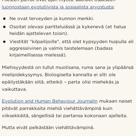
luonnostaan evolutiivista ja sosiaalista arvostusta
:
Ne ovat terveyden ja kunnon merkki.
Osoitat olevasi paritteluiässä ja kykenevä (et halua
heidän ajattelevan toisin).
Viestität "kilpailijoille", että olet kypsyyden huipulla eli
aggressiivinen ja valmis taistelemaan (badass
kirjaimellisessa mielessä).
Miehisyydestä on tullut muotisana, ruma sana ja ylipäänsä
mielipidekysymys. Biologiselta kannalta ei silti ole
epäilystäkään siitä, etteikö – parta olisi miehekäs ja
vaikuttava.
Evolution and Human Behaviour Journalin
mukaan naiset
pitävät parrakkaita miehiä viehättävämpinä kuin
viiksekkäitä, sängellisiä tai partansa kokonaan ajelleita.
Mutta eivät pelkästään viehättävämpinä.