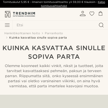
Toimituskulut
5,95 €
- ilmainen toimitusvaihtoehto yli
59,00 €
tilauksiin -
Katso
toimitusvaihtoehdot
Etsi
Henkilökohtainen hoito
Parranhoito
Kuinka kasvattaa sinulle sopiva parta
KUINKA KASVATTAA SINULLE
SOPIVA PARTA
Olemme koonneet kaikki vinkit, niksit ja tuotteet, joita
tarvitset kasvattaaksesi pehmeän, paksun ja terveen
parran. Riippumatta siitä, onko kyseessä ensimmäinen
partasi vai oletko varsinainen viikinki, on aina hyvä
varmistaa, että parta imartelee kasvojesi muotoa.