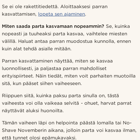
Se ei ole rakettitiedettä. Aloittaaksesi parran
kasvattamisen,
lopeta sen ajaminen
.
Miten saada parta kasvamaan nopeammin?
Se, kuinka
nopeasti ja tuuheaksi parta kasvaa, vaihtelee miesten
välillä. Haluat antaa parran muodostua kunnolla, ennen
kuin alat tehdä asialle mitään.
Parran kasvattaminen näyttää, miten se kasvaa
luonnollisesti, ja paljastaa parran mahdolliset
erityispiirteet. Näin tiedät, miten voit parhaiten muotoilla
sitä, kun pääset siihen vaiheeseen.
Riippuen siitä, kuinka paksu parta sinulla on, tästä
vaiheesta voi olla vaikeaa selvitä - ohuet, harvat parrat
näyttävät aluksi huonoilta.
Tämän vaiheen läpi on helpointa päästä lomalla tai No-
Shave Novemberin aikana, jolloin parta voi kasvaa ilman,
että tunnet olosi epämukavaksi.