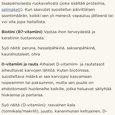
tasapainoisesta ruokavaliosta (joka sisältää proteiinia,
salimaket!
). Kun saavutat suositellun päivittäisen
saantimäärän, kaikki sen yli menevä vapautuu jätteenä tai
voi olla jopa haitallista.
Biotiini (B7-vitamiini)
Vastaa ihon terveydestä ja
keratiinin tuotannosta.
Syö näitä: peruna, hasselpähkinä, saksanpähkinä,
kaurahiutaleet, ohra
D-vitamiini ja rauta
Alhaiset D-vitamiini- ja rautatasot
aiheuttavat karvojen lähtöä. Kuten biotiinissa,
suositeltava määrä ei saa karvojasi kasvamaan
nopeammin tai paksummin, mutta sen puute on
ehdottomasti huolenaihe kaikille, jotka haluavat säilyttää
hiuksensa ja partansa.
Syö näitä (D-vitamiini): rasvainen kala
(tonnikala/makrilli), juusto, kananmunan keltuainen, D-