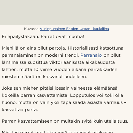
Kuvassa
Viininpunainen Fabien Urban -kaulaliina
Ei epäilystäkään. Parrat ovat muotia!
Miehillä on aina ollut partoja. Historiallisesti katsottuna
parranajaminen on moderni trendi.
Parranajo
on ollut
länsimaissa suosittua viktoriaanisesta aikakaudesta
lähtien, mutta 10 viime vuoden aikana parrakkaiden
miesten määrä on kasvanut uudelleen.
Jokaisen miehen pitäisi jossain vaiheessa elämäänsä
kokeilla parran kasvattamista. Lopputulos voi toki olla
huono, mutta on vain yksi tapa saada asiasta varmuus –
kasvattaa parta.
Parran kasvattamiseen on muitakin syitä kuin uteliaisuus.
Miesten parrat ovat ajan myötä saaneet osakseen