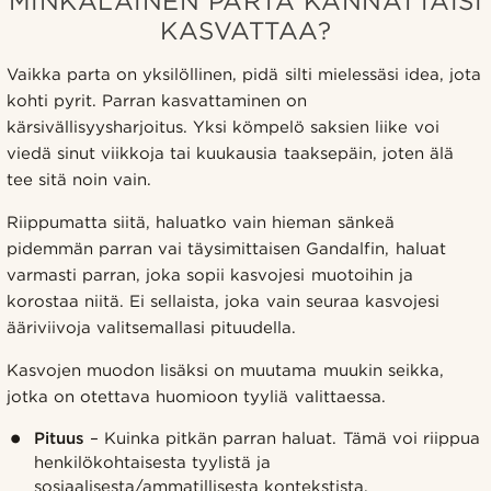
MINKÄLAINEN PARTA KANNATTAISI
KASVATTAA?
Vaikka parta on yksilöllinen, pidä silti mielessäsi idea, jota
kohti pyrit. Parran kasvattaminen on
kärsivällisyysharjoitus. Yksi kömpelö saksien liike voi
viedä sinut viikkoja tai kuukausia taaksepäin, joten älä
tee sitä noin vain.
Riippumatta siitä, haluatko vain hieman sänkeä
pidemmän parran vai täysimittaisen Gandalfin, haluat
varmasti parran, joka sopii kasvojesi muotoihin ja
korostaa niitä. Ei sellaista, joka vain seuraa kasvojesi
ääriviivoja valitsemallasi pituudella.
Kasvojen muodon lisäksi on muutama muukin seikka,
jotka on otettava huomioon tyyliä valittaessa.
Pituus
– Kuinka pitkän parran haluat. Tämä voi riippua
henkilökohtaisesta tyylistä ja
sosiaalisesta/ammatillisesta kontekstista.