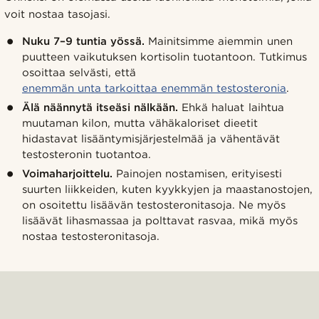
voit nostaa tasojasi.
Nuku 7–9 tuntia yössä.
Mainitsimme aiemmin unen
puutteen vaikutuksen kortisolin tuotantoon. Tutkimus
osoittaa selvästi, että
enemmän unta tarkoittaa enemmän testosteronia
.
Älä näännytä itseäsi nälkään.
Ehkä haluat laihtua
muutaman kilon, mutta vähäkaloriset dieetit
hidastavat lisääntymisjärjestelmää ja vähentävät
testosteronin tuotantoa.
Voimaharjoittelu.
Painojen nostamisen, erityisesti
suurten liikkeiden, kuten kyykkyjen ja maastanostojen,
on osoitettu lisäävän testosteronitasoja. Ne myös
lisäävät lihasmassaa ja polttavat rasvaa, mikä myös
nostaa testosteronitasoja.