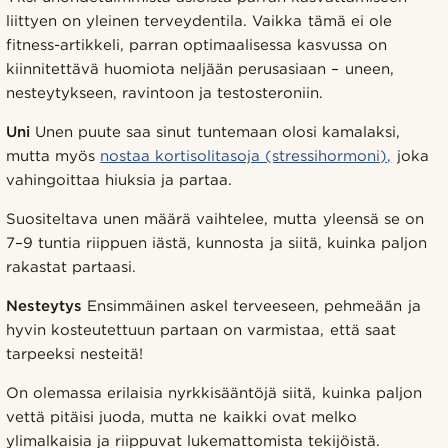
liittyen on yleinen terveydentila. Vaikka tämä ei ole
fitness-artikkeli, parran optimaalisessa kasvussa on
kiinnitettävä huomiota neljään perusasiaan – uneen,
nesteytykseen, ravintoon ja testosteroniin.
Uni
Unen puute saa sinut tuntemaan olosi kamalaksi,
mutta myös
nostaa kortisolitasoja (stressihormoni),
joka
vahingoittaa hiuksia ja partaa.
Suositeltava unen määrä vaihtelee, mutta yleensä se on
7–9 tuntia riippuen iästä, kunnosta ja siitä, kuinka paljon
rakastat partaasi.
Nesteytys
Ensimmäinen askel terveeseen, pehmeään ja
hyvin kosteutettuun partaan on varmistaa, että saat
tarpeeksi nesteitä!
On olemassa erilaisia nyrkkisääntöjä siitä, kuinka paljon
vettä pitäisi juoda, mutta ne kaikki ovat melko
ylimalkaisia ja riippuvat lukemattomista tekijöistä.