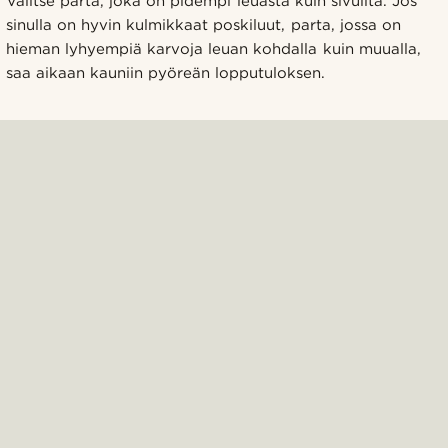
Valitse parta, joka on pidempi leuasta kuin sivuilta. Jos
sinulla on hyvin kulmikkaat poskiluut, parta, jossa on
hieman lyhyempiä karvoja leuan kohdalla kuin muualla,
saa aikaan kauniin pyöreän lopputuloksen.