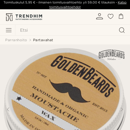
Toimituskulut
5,95 €
- ilmainen toimitusvaihtoehto yli
59,00 €
tilauksiin -
Katso
toimitusvaihtoehdot
Etsi
Parranhoito
Partavahat