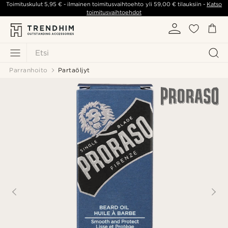
Toimituskulut
5,95 €
- ilmainen toimitusvaihtoehto yli
59,00 €
tilauksiin -
Katso
toimitusvaihtoehdot
Etsi
Parranhoito
Partaöljyt