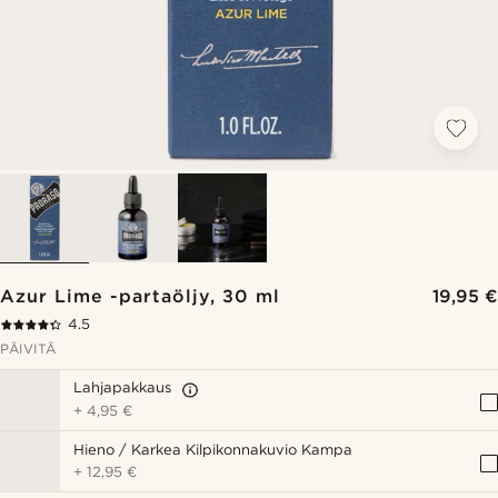
Azur Lime -partaöljy, 30 ml
19,95 €
4.5
PÄIVITÄ
Lahjapakkaus
+
4,95 €
Hieno / Karkea Kilpikonnakuvio Kampa
+
12,95 €