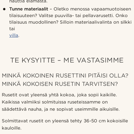
nauttia elämästä.
Tunne materiaalit
– Oletko menossa vapaamuotoiseen
tilaisuuteen? Valitse puuvilla- tai pellavarusetti. Onko
tilaisuus muodollinen? Silloin materiaalivalinta on silkki
tai
villa
.
TE KYSYITTE – ME VASTASIMME
MINKÄ KOKOINEN RUSETTINI PITÄISI OLLA?
MINKÄ KOKOISEN RUSETIN TARVITSEN?
Rusetit ovat yleensä yhtä kokoa, joka sopii kaikille.
Kaikissa valmiiksi solmituissa ruseteissamme on
säädettävä nauha, ja ne sopivat useimmille aikuisille.
Solmittavat rusetit on yleensä tehty 36-50 cm kokoisille
kauloille.