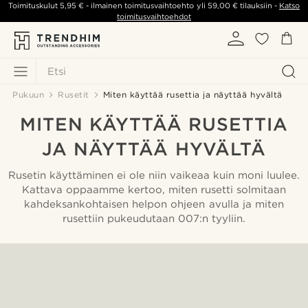
Toimituskulut
5,95 €
- ilmainen toimitusvaihtoehto yli
59,00 €
tilauksiin -
Katso
toimitusvaihtoehdot
Etsi
Pukuun
Rusetit
Miten käyttää rusettia ja näyttää hyvältä
MITEN KÄYTTÄÄ RUSETTIA
JA NÄYTTÄÄ HYVÄLTÄ
Rusetin käyttäminen ei ole niin vaikeaa kuin moni luulee.
Kattava oppaamme kertoo, miten rusetti solmitaan
kahdeksankohtaisen helpon ohjeen avulla ja miten
rusettiin pukeudutaan 007:n tyyliin.