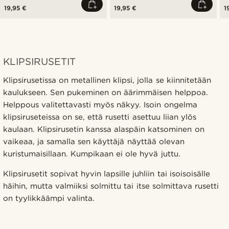
19,95 €
19,95 €
1
KLIPSIRUSETIT
Klipsirusetissa on metallinen klipsi, jolla se kiinnitetään
kaulukseen. Sen pukeminen on äärimmäisen helppoa.
Helppous valitettavasti myös näkyy. Isoin ongelma
klipsiruseteissa on se, että rusetti asettuu liian ylös
kaulaan. Klipsirusetin kanssa alaspäin katsominen on
vaikeaa, ja samalla sen käyttäjä näyttää olevan
kuristumaisillaan. Kumpikaan ei ole hyvä juttu.
Klipsirusetit sopivat hyvin lapsille juhliin tai isoisoisälle
häihin, mutta valmiiksi solmittu tai itse solmittava rusetti
on tyylikkäämpi valinta.