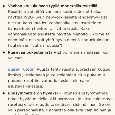
Vanhan koulukunnan tyyliä modernilla twistillä
–
Rusetteja voi pitää vanhanaikaisina. Jos et halua
näyttää 1920-luvun newyorkilaiselta lehdenmyyjältä,
ole tarkkana muiden vanhanaikaisten asusteiden
kanssa kuten henkselit, liivit ja lätsät. Kaksi
vanhanaikaista asustetta näyttää hienolta – kolme tai
enemmän, niin voit yhtä hyvin mennä kadunkulmaan
huutamaan "uutisia, uutisia"!
Puisevaa pukeutumista
– Et voi mennä metsään, kun
valitset
puisen rusetin
. Puusta tehty rusetti suorastaan kutsuu
ihmisiä juttelemaan ja veistelemään. Kun pukeudut
puiseen rusettiin, varaudu keskustelemaan
asustevalinnastasi.
Epäsymmetria on hyväksi
– Hitunen epäsymmetriaa
tekee hyvää mielelle. Älä hermostu, jos itse solmittava
rusettisi ei ole muodoltaan täysin säännöllinen. Se on
vain persoonallista. Kannattaa olla siitä vain iloinen ja