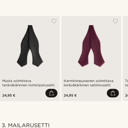
Musta solmittava
Karmiininpunainen solmittava
T
teräväkärkinen loimiripsirusetti
teräväkärkinen satiinirusetti
t
24,95 €
24,95 €
2
3. MAILARUSETTI