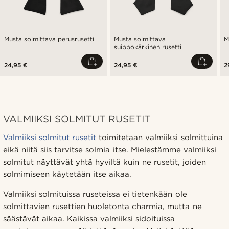
Musta solmittava perusrusetti
Musta solmittava
M
suippokärkinen rusetti
24,95 €
24,95 €
2
VALMIIKSI SOLMITUT RUSETIT
Valmiiksi solmitut rusetit
toimitetaan valmiiksi solmittuina
eikä niitä siis tarvitse solmia itse. Mielestämme valmiiksi
solmitut näyttävät yhtä hyviltä kuin ne rusetit, joiden
solmimiseen käytetään itse aikaa.
Valmiiksi solmituissa ruseteissa ei tietenkään ole
solmittavien rusettien huoletonta charmia, mutta ne
säästävät aikaa. Kaikissa valmiiksi sidoituissa