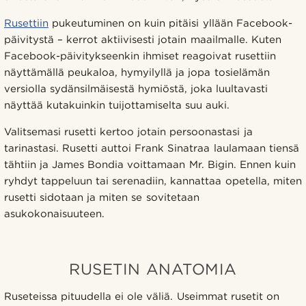
Rusettiin
pukeutuminen on kuin pitäisi yllään Facebook-
päivitystä – kerrot aktiivisesti jotain maailmalle. Kuten
Facebook-päivitykseenkin ihmiset reagoivat rusettiin
näyttämällä peukaloa, hymyilyllä ja jopa tosielämän
versiolla sydänsilmäisestä hymiöstä, joka luultavasti
näyttää kutakuinkin tuijottamiselta suu auki.
Valitsemasi rusetti kertoo jotain persoonastasi ja
tarinastasi. Rusetti auttoi Frank Sinatraa laulamaan tiensä
tähtiin ja James Bondia voittamaan Mr. Bigin. Ennen kuin
ryhdyt tappeluun tai serenadiin, kannattaa opetella, miten
rusetti sidotaan ja miten se sovitetaan
asukokonaisuuteen.
RUSETIN ANATOMIA
Ruseteissa pituudella ei ole väliä. Useimmat rusetit on