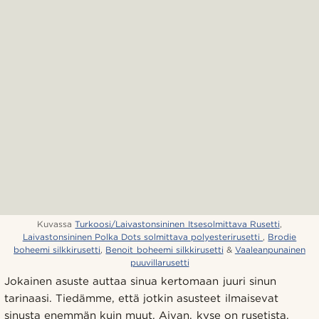
Kuvassa
Turkoosi/Laivastonsininen Itsesolmittava Rusetti
,
Laivastonsininen Polka Dots solmittava polyesterirusetti
,
Brodie
boheemi silkkirusetti
,
Benoit boheemi silkkirusetti
&
Vaaleanpunainen
puuvillarusetti
Jokainen asuste auttaa sinua kertomaan juuri sinun
tarinaasi. Tiedämme, että jotkin asusteet ilmaisevat
sinusta enemmän kuin muut. Aivan, kyse on rusetista.