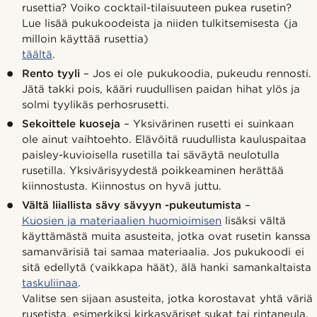
rusettia? Voiko cocktail-tilaisuuteen pukea rusetin?
Lue lisää pukukoodeista ja niiden tulkitsemisesta (ja
milloin käyttää rusettia)
täältä
.
Rento tyyli
– Jos ei ole pukukoodia, pukeudu rennosti.
Jätä takki pois, kääri ruudullisen paidan hihat ylös ja
solmi tyylikäs perhosrusetti.
Sekoittele kuoseja
– Yksivärinen rusetti ei suinkaan
ole ainut vaihtoehto. Elävöitä ruudullista kauluspaitaa
paisley-kuvioisella rusetilla tai säväytä neulotulla
rusetilla. Yksivärisyydestä poikkeaminen herättää
kiinnostusta. Kiinnostus on hyvä juttu.
Vältä liiallista sävy sävyyn -pukeutumista
–
Kuosien ja materiaalien huomioimisen
lisäksi vältä
käyttämästä muita asusteita, jotka ovat rusetin kanssa
samanvärisiä tai samaa materiaalia. Jos pukukoodi ei
sitä edellytä (vaikkapa häät), älä hanki samankaltaista
taskuliinaa
.
Valitse sen sijaan asusteita, jotka korostavat yhtä väriä
rusetista, esimerkiksi kirkasväriset sukat tai rintaneula.