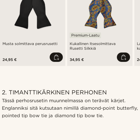
Premium-Laatu
Musta solmittava perusrusetti
Kukallinen Itsesolmittava
L
Rusetti Silkkiä
k
r
24,95 €
34,95 €
2
2. TIMANTTIKÄRKINEN PERHONEN
Tässä perhosrusetin muunnelmassa on terävät kärjet.
Englanniksi sitä kutsutaan nimillä diamond-point butterfly,
pointed tip bow tie ja diamond tip bow tie.