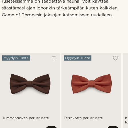
ruseteissamme on säädettävä nauha. Voit käyttää
säästämäsi ajan johonkin tärkeämpään kuten kaikkien
Game of Thronesin jaksojen katsomiseen uudelleen.
Myydyin Tuote
Myydyin Tuote
Tummanruskea perusrusetti
Terrakotta perusrusetti
K
l