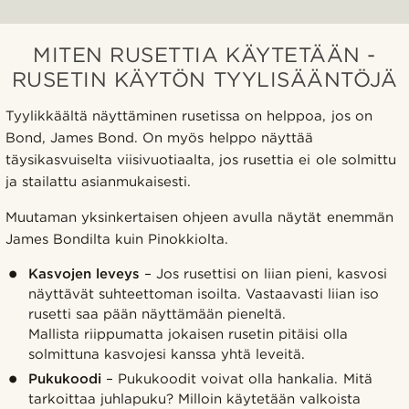
MITEN RUSETTIA KÄYTETÄÄN -
RUSETIN KÄYTÖN TYYLISÄÄNTÖJÄ
Tyylikkäältä näyttäminen rusetissa on helppoa, jos on
Bond, James Bond. On myös helppo näyttää
täysikasvuiselta viisivuotiaalta, jos rusettia ei ole solmittu
ja stailattu asianmukaisesti.
Muutaman yksinkertaisen ohjeen avulla näytät enemmän
James Bondilta kuin Pinokkiolta.
Kasvojen leveys
– Jos rusettisi on liian pieni, kasvosi
näyttävät suhteettoman isoilta. Vastaavasti liian iso
rusetti saa pään näyttämään pieneltä.
Mallista riippumatta jokaisen rusetin pitäisi olla
solmittuna kasvojesi kanssa yhtä leveitä.
Pukukoodi
– Pukukoodit voivat olla hankalia. Mitä
tarkoittaa juhlapuku? Milloin käytetään valkoista