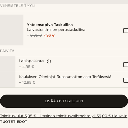
VIIMEISTELE TYYLI
Yhteensopiva Taskuliina
Laivastonsininen perustaskuliina
+
9,95 €
7,96 €
PÄIVITÄ
Lahjapakkaus
+
4,95 €
Kauluksen Ojentajat Ruostumattomasta Teräksestä
+
12,95 €
LISÄÄ OSTOSKORIIN
Toimituskulut 5,95 € - ilmainen toimitusvaihtoehto yli 59,00 € tilauksiin
TUOTETIEDOT