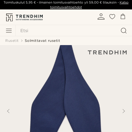
Toimituskulut
5,95 €
- ilmainen toimitusvaihtoehto yli
59,00 €
tilauksiin -
Katso
toimitusvaihtoehdot
Etsi
Rusetit
Solmittavat rusetit