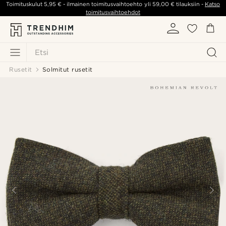
Toimituskulut
5,95 €
- ilmainen toimitusvaihtoehto yli
59,00 €
tilauksiin -
Katso
toimitusvaihtoehdot
Etsi
Rusetit
Solmitut rusetit