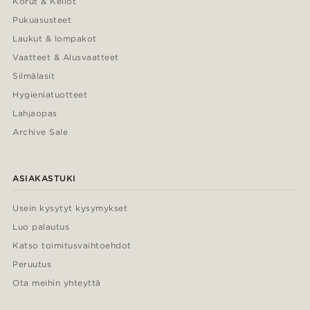
Korut & Kellot
Pukuasusteet
Laukut & lompakot
Vaatteet & Alusvaatteet
Silmälasit
Hygieniatuotteet
Lahjaopas
Archive Sale
ASIAKASTUKI
Usein kysytyt kysymykset
Luo palautus
Katso toimitusvaihtoehdot
Peruutus
Ota meihin yhteyttä