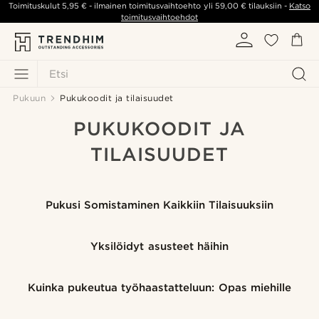
Toimituskulut
5,95 €
- ilmainen toimitusvaihtoehto yli
59,00 €
tilauksiin -
Katso
toimitusvaihtoehdot
Etsi
Pukuun
Pukukoodit ja tilaisuudet
PUKUKOODIT JA
TILAISUUDET
Pukusi Somistaminen Kaikkiin Tilaisuuksiin
Yksilöidyt asusteet häihin
Kuinka pukeutua työhaastatteluun: Opas miehille