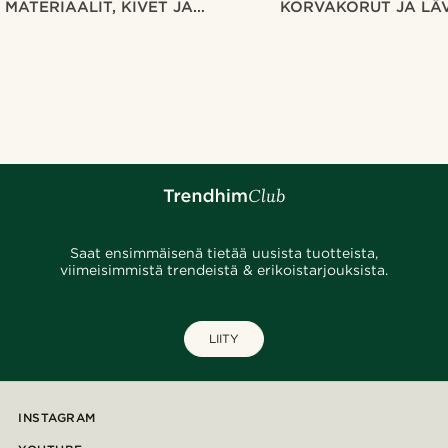
MATERIAALIT, KIVET JA
KORVAKORUT JA LÄ
METALLIT
Saat ensimmäisenä tietää uusista tuotteista,
viimeisimmistä trendeistä & erikoistarjouksista.
LIITY
INSTAGRAM