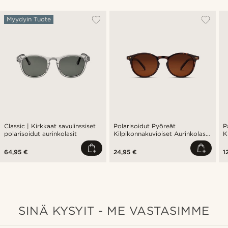
Myydyin Tuote
Classic | Kirkkaat savulinssiset
Polarisoidut Pyöreät
P
polarisoidut aurinkolasit
Kilpikonnakuvioiset Aurinkolasit
K
Ruskeilla Linsseillä
A
64,95 €
24,95 €
1
SINÄ KYSYIT - ME VASTASIMME