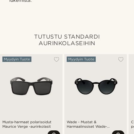
lukemista.
TUTUSTU STANDARDI
AURINKOLASEIHIN
Myydyin Tuote
Myydyin Tuote
Musta-harmaat polarisoidut
Wade - Mustat &
C
Maurice Verge -aurinkolasit
Harmaalinssiset Wade-
p
aurinkolasit