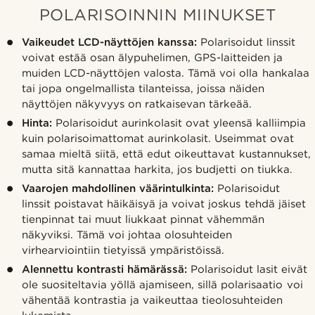
POLARISOINNIN MIINUKSET
Vaikeudet LCD-näyttöjen kanssa:
Polarisoidut linssit
voivat estää osan älypuhelimen, GPS-laitteiden ja
muiden LCD-näyttöjen valosta. Tämä voi olla hankalaa
tai jopa ongelmallista tilanteissa, joissa näiden
näyttöjen näkyvyys on ratkaisevan tärkeää.
Hinta:
Polarisoidut aurinkolasit ovat yleensä kalliimpia
kuin polarisoimattomat aurinkolasit. Useimmat ovat
samaa mieltä siitä, että edut oikeuttavat kustannukset,
mutta sitä kannattaa harkita, jos budjetti on tiukka.
Vaarojen mahdollinen väärintulkinta:
Polarisoidut
linssit poistavat häikäisyä ja voivat joskus tehdä jäiset
tienpinnat tai muut liukkaat pinnat vähemmän
näkyviksi. Tämä voi johtaa olosuhteiden
virhearviointiin tietyissä ympäristöissä.
Alennettu kontrasti hämärässä:
Polarisoidut lasit eivät
ole suositeltavia yöllä ajamiseen, sillä polarisaatio voi
vähentää kontrastia ja vaikeuttaa tieolosuhteiden