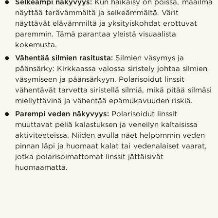
Selkeämpi näkyvyys:
Kun häikäisy on poissa, maailma
näyttää terävämmältä ja selkeämmältä. Värit
näyttävät elävämmiltä ja yksityiskohdat erottuvat
paremmin. Tämä parantaa yleistä visuaalista
kokemusta.
Vähentää silmien rasitusta:
Silmien väsymys ja
päänsärky: Kirkkaassa valossa siristely johtaa silmien
väsymiseen ja päänsärkyyn. Polarisoidut linssit
vähentävät tarvetta siristellä silmiä, mikä pitää silmäsi
miellyttävinä ja vähentää epämukavuuden riskiä.
Parempi veden näkyvyys:
Polarisoidut linssit
muuttavat peliä kalastuksen ja veneilyn kaltaisissa
aktiviteeteissa. Niiden avulla näet helpommin veden
pinnan läpi ja huomaat kalat tai vedenalaiset vaarat,
jotka polarisoimattomat linssit jättäisivät
huomaamatta.