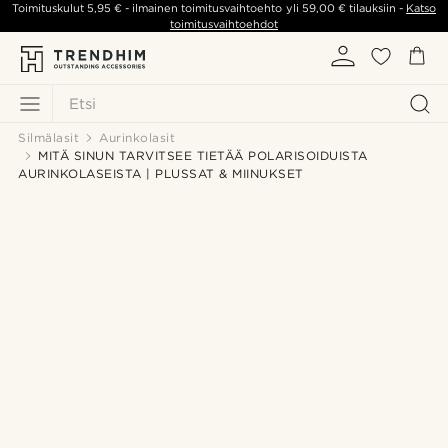
Toimituskulut
5,95 €
- ilmainen toimitusvaihtoehto yli
59,00 €
tilauksiin -
Katso
toimitusvaihtoehdot
Etsi
Silmälasit
Aurinkolasit
MITÄ SINUN TARVITSEE TIETÄÄ POLARISOIDUISTA
AURINKOLASEISTA | PLUSSAT & MIINUKSET