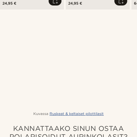
24,95 €
24,95 €
6
Kuvassa
Ruskeat & keltaiset pilottilasit
KANNATTAAKO SINUN OSTAA
POLARISOIDUT AURINKOLASIT?