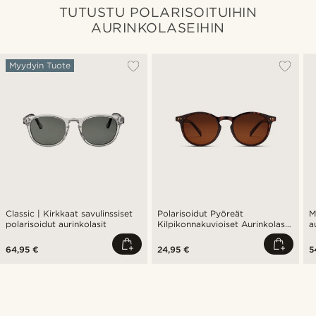
TUTUSTU POLARISOITUIHIN
AURINKOLASEIHIN
Myydyin Tuote
Classic | Kirkkaat savulinssiset
Polarisoidut Pyöreät
M
polarisoidut aurinkolasit
Kilpikonnakuvioiset Aurinkolasit
a
Ruskeilla Linsseillä
64,95 €
24,95 €
5