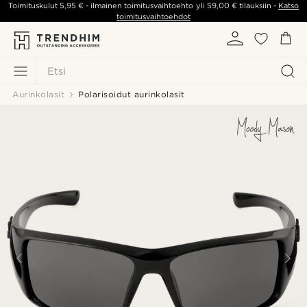
Toimituskulut
5,95 €
- ilmainen toimitusvaihtoehto yli
59,00 €
tilauksiin -
Katso
toimitusvaihtoehdot
Etsi
Aurinkolasit
Polarisoidut aurinkolasit