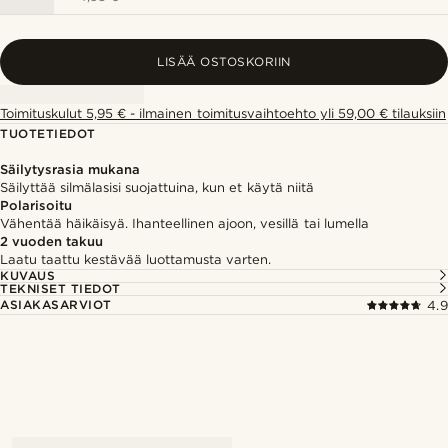
LISÄÄ OSTOSKORIIN
Toimituskulut 5,95 € - ilmainen toimitusvaihtoehto yli 59,00 € tilauksiin
TUOTETIEDOT
Säilytysrasia mukana
Säilyttää silmälasisi suojattuina, kun et käytä niitä
Polarisoitu
Vähentää häikäisyä. Ihanteellinen ajoon, vesillä tai lumella
2 vuoden takuu
Laatu taattu kestävää luottamusta varten.
KUVAUS
TEKNISET TIEDOT
ASIAKASARVIOT
4.9