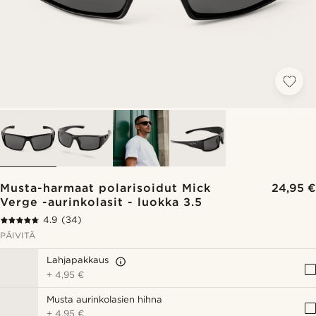
Musta-harmaat polarisoidut Mick
24,95 €
Verge -aurinkolasit - luokka 3.5
4.9
(34)
PÄIVITÄ
Lahjapakkaus
+
4,95 €
Musta aurinkolasien hihna
+
4,95 €