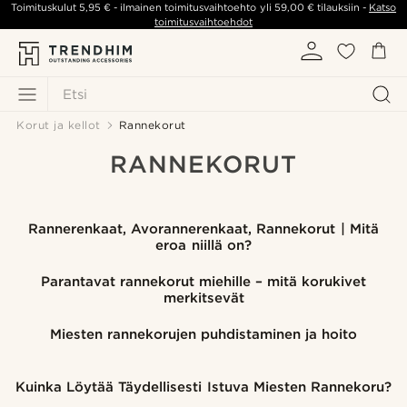
Toimituskulut
5,95 €
- ilmainen toimitusvaihtoehto yli
59,00 €
tilauksiin -
Katso
toimitusvaihtoehdot
Etsi
Korut ja kellot
Rannekorut
RANNEKORUT
Rannerenkaat, Avorannerenkaat, Rannekorut | Mitä
eroa niillä on?
Parantavat rannekorut miehille – mitä korukivet
merkitsevät
Miesten rannekorujen puhdistaminen ja hoito
Kuinka Löytää Täydellisesti Istuva Miesten Rannekoru?